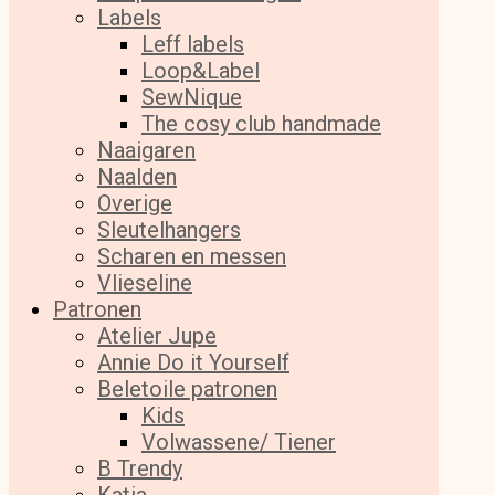
Labels
Leff labels
Loop&Label
SewNique
The cosy club handmade
Naaigaren
Naalden
Overige
Sleutelhangers
Scharen en messen
Vlieseline
Patronen
Atelier Jupe
Annie Do it Yourself
Beletoile patronen
Kids
Volwassene/ Tiener
B Trendy