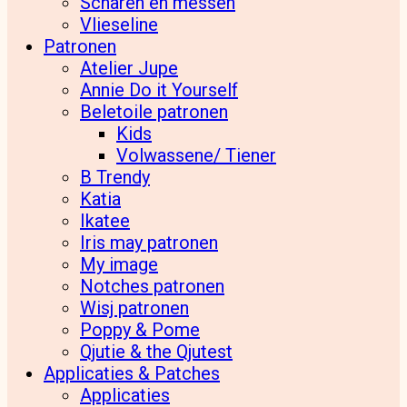
Scharen en messen
Vlieseline
Patronen
Atelier Jupe
Annie Do it Yourself
Beletoile patronen
Kids
Volwassene/ Tiener
B Trendy
Katia
Ikatee
Iris may patronen
My image
Notches patronen
Wisj patronen
Poppy & Pome
Qjutie & the Qjutest
Applicaties & Patches
Applicaties