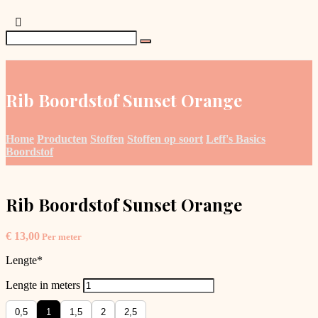
Rib Boordstof Sunset Orange
Home
Producten
Stoffen
Stoffen op soort
Leff's Basics
Boordstof
Rib Boordstof Sunset Orange
€
13,00
Per meter
Lengte
*
Lengte in meters
0,5
1
1,5
2
2,5