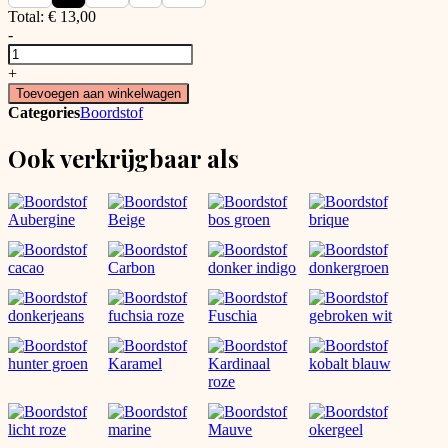
Total:
€
13,00
-
Rib
Boordstof
+
Sunset
Toevoegen aan winkelwagen
Orange
Categories
Boordstof
aantal
Ook verkrijgbaar als