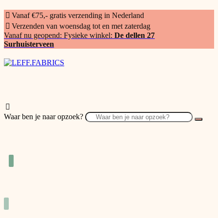
Vanaf €75,- gratis verzending in Nederland
Verzenden van woensdag tot en met zaterdag
Vanaf nu geopend: Fysieke winkel:
De dellen 27
Surhuisterveen
Waar ben je naar opzoek?