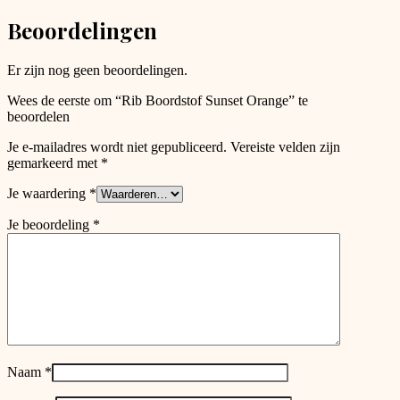
chosen
Beoordelingen
on
the
product
Er zijn nog geen beoordelingen.
page
Wees de eerste om “Rib Boordstof Sunset Orange” te
beoordelen
Je e-mailadres wordt niet gepubliceerd.
Vereiste velden zijn
gemarkeerd met
*
Je waardering
*
Je beoordeling
*
Naam
*