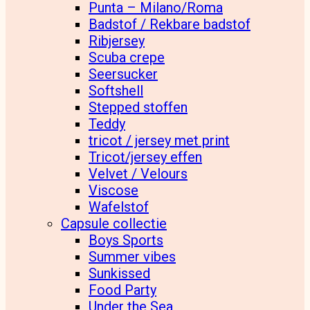
Punta – Milano/Roma
Badstof / Rekbare badstof
Ribjersey
Scuba crepe
Seersucker
Softshell
Stepped stoffen
Teddy
tricot / jersey met print
Tricot/jersey effen
Velvet / Velours
Viscose
Wafelstof
Capsule collectie
Boys Sports
Summer vibes
Sunkissed
Food Party
Under the Sea