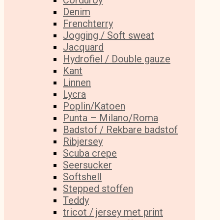
Corduroy
Denim
Frenchterry
Jogging / Soft sweat
Jacquard
Hydrofiel / Double gauze
Kant
Linnen
Lycra
Poplin/Katoen
Punta – Milano/Roma
Badstof / Rekbare badstof
Ribjersey
Scuba crepe
Seersucker
Softshell
Stepped stoffen
Teddy
tricot / jersey met print