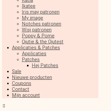
Katia
Ikatee
Iris may patronen
My image
Notches patronen
Wisj patronen
Poppy & Pome
Qjutie & the Qjutest
Applicaties & Patches
Applicaties
Patches
Hej Patches
Sale
Nieuwe producten
Coupons
Contact
Mijn account