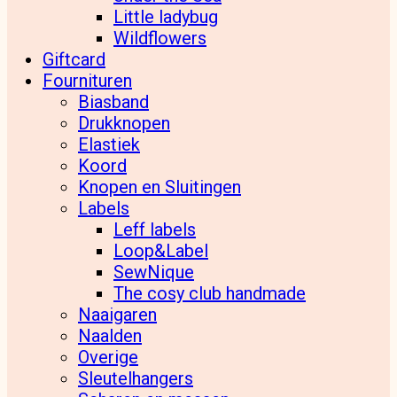
Little ladybug
Wildflowers
Giftcard
Fournituren
Biasband
Drukknopen
Elastiek
Koord
Knopen en Sluitingen
Labels
Leff labels
Loop&Label
SewNique
The cosy club handmade
Naaigaren
Naalden
Overige
Sleutelhangers