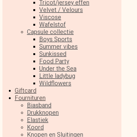
Tricot/jersey effen
Velvet / Velours
Viscose
Wafelstof
Capsule collectie
Boys Sports
Summer vibes
Sunkissed
Food Party
Under the Sea
Little ladybug
Wildflowers
Giftcard
Fournituren
Biasband
Drukknopen
Elastiek
Koord
Knopen en Sluitingen