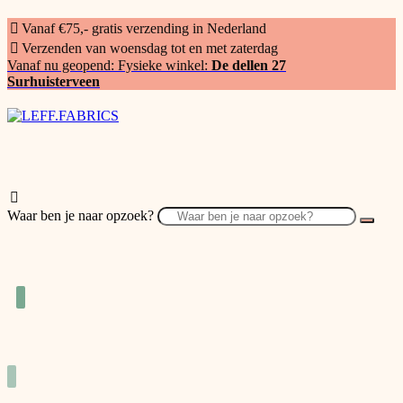
Vanaf €75,- gratis verzending in Nederland
Verzenden van woensdag tot en met zaterdag
Vanaf nu geopend: Fysieke winkel:
De dellen 27
Surhuisterveen
Waar ben je naar opzoek?