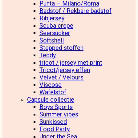
Punta – Milano/Roma
Badstof / Rekbare badstof
Ribjersey
Scuba crepe
Seersucker
Softshell
Stepped stoffen
Teddy
tricot / jersey met print
Tricot/jersey effen
Velvet / Velours
Viscose
Wafelstof
Capsule collectie
Boys Sports
Summer vibes
Sunkissed
Food Party
Under the Sea