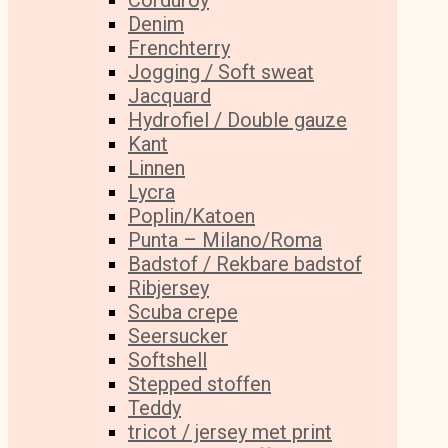
Corduroy
Denim
Frenchterry
Jogging / Soft sweat
Jacquard
Hydrofiel / Double gauze
Kant
Linnen
Lycra
Poplin/Katoen
Punta – Milano/Roma
Badstof / Rekbare badstof
Ribjersey
Scuba crepe
Seersucker
Softshell
Stepped stoffen
Teddy
tricot / jersey met print