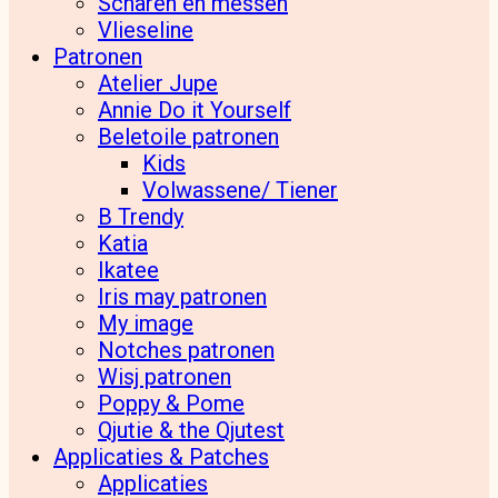
Scharen en messen
Vlieseline
Patronen
Atelier Jupe
Annie Do it Yourself
Beletoile patronen
Kids
Volwassene/ Tiener
B Trendy
Katia
Ikatee
Iris may patronen
My image
Notches patronen
Wisj patronen
Poppy & Pome
Qjutie & the Qjutest
Applicaties & Patches
Applicaties