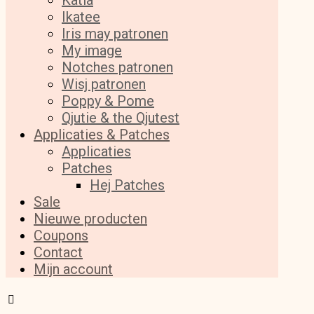
Katia
Ikatee
Iris may patronen
My image
Notches patronen
Wisj patronen
Poppy & Pome
Qjutie & the Qjutest
Applicaties & Patches
Applicaties
Patches
Hej Patches
Sale
Nieuwe producten
Coupons
Contact
Mijn account