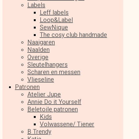
Labels
Leff labels
Loop&Label
SewNique
The cosy club handmade
Naaigaren
Naalden
Overige
Sleutelhangers
Scharen en messen
Vlieseline
Patronen
Atelier Jupe
Annie Do it Yourself
Beletoile patronen
Kids
Volwassene/ Tiener
B Trendy