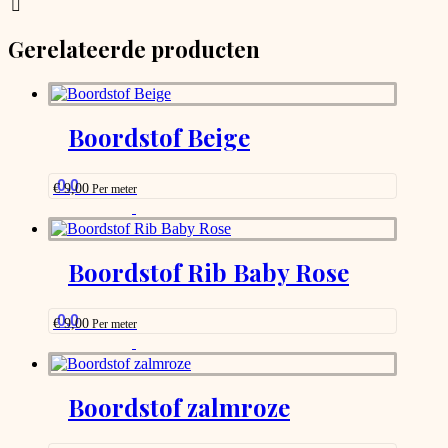
be
chosen
Gerelateerde producten
on
the
product
page
Boordstof Beige
0.0
€
9,00
Per meter
This
product
has
options
Boordstof Rib Baby Rose
that
may
be
0.0
€
9,00
Per meter
chosen
This
on
product
the
has
product
options
Boordstof zalmroze
page
that
may