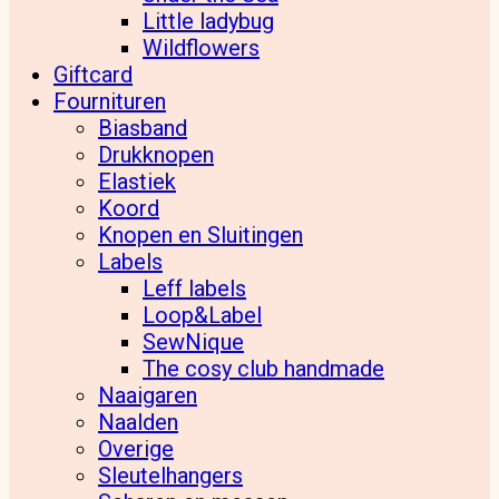
Little ladybug
Wildflowers
Giftcard
Fournituren
Biasband
Drukknopen
Elastiek
Koord
Knopen en Sluitingen
Labels
Leff labels
Loop&Label
SewNique
The cosy club handmade
Naaigaren
Naalden
Overige
Sleutelhangers