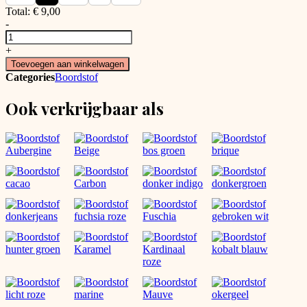
Total:
€
9,00
-
Boordstof
petrol
+
aantal
Toevoegen aan winkelwagen
Categories
Boordstof
Ook verkrijgbaar als