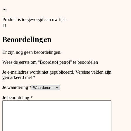
product
the
has
...
product
options
page
that
Product is toegevoegd aan uw lijst.
may
be
chosen
Beoordelingen
on
the
product
Er zijn nog geen beoordelingen.
page
Wees de eerste om “Boordstof petrol” te beoordelen
Je e-mailadres wordt niet gepubliceerd.
Vereiste velden zijn
gemarkeerd met
*
Je waardering
*
Je beoordeling
*