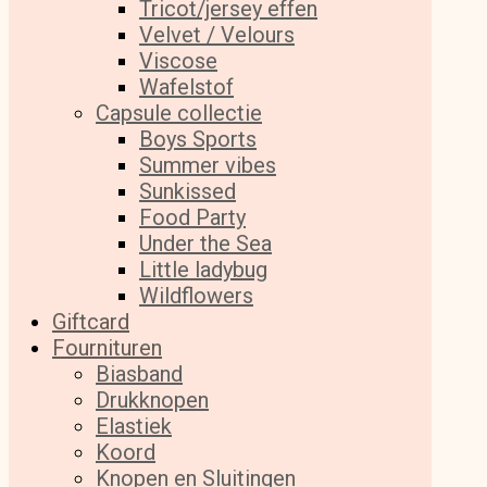
Tricot/jersey effen
Velvet / Velours
Viscose
Wafelstof
Capsule collectie
Boys Sports
Summer vibes
Sunkissed
Food Party
Under the Sea
Little ladybug
Wildflowers
Giftcard
Fournituren
Biasband
Drukknopen
Elastiek
Koord
Knopen en Sluitingen