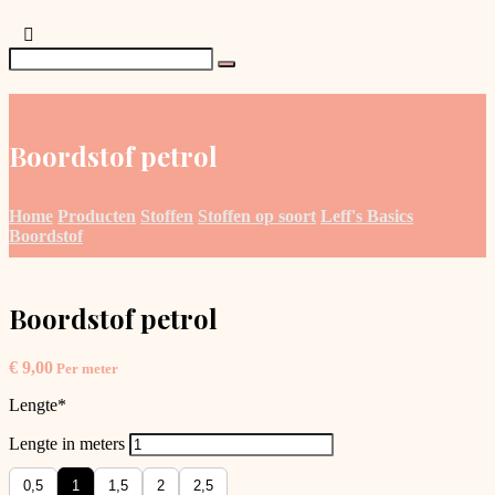
Boordstof petrol
Home
Producten
Stoffen
Stoffen op soort
Leff's Basics
Boordstof
Boordstof petrol
€
9,00
Per meter
Lengte
*
Lengte in meters
0,5
1
1,5
2
2,5