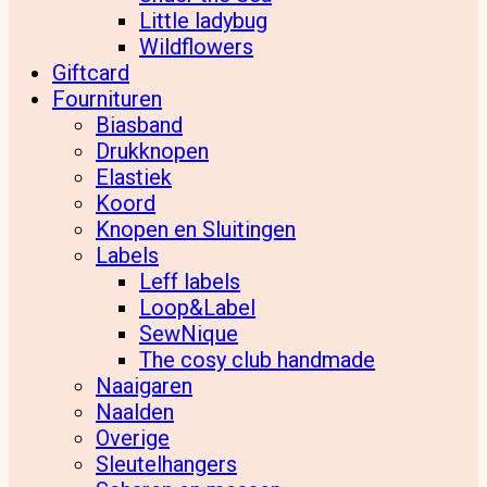
Little ladybug
Wildflowers
Giftcard
Fournituren
Biasband
Drukknopen
Elastiek
Koord
Knopen en Sluitingen
Labels
Leff labels
Loop&Label
SewNique
The cosy club handmade
Naaigaren
Naalden
Overige
Sleutelhangers