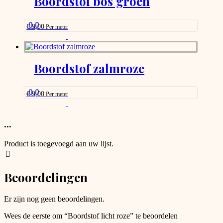
Boordstof bos groen
page
that
may
be
0.0
€
9,00
Per meter
chosen
This
on
product
the
has
product
options
Boordstof zalmroze
page
that
may
be
0.0
€
9,00
Per meter
chosen
This
on
product
the
has
...
product
options
page
that
Product is toegevoegd aan uw lijst.
may
be
chosen
Beoordelingen
on
the
product
Er zijn nog geen beoordelingen.
page
Wees de eerste om “Boordstof licht roze” te beoordelen