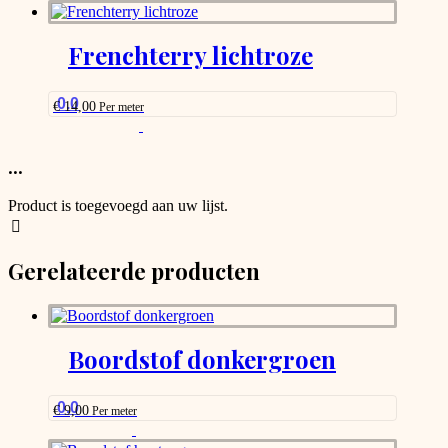
Frenchterry lichtroze
0.0
€
14,00
Per meter
This
product
has
...
options
that
Product is toegevoegd aan uw lijst.
may
be
chosen
Gerelateerde producten
on
the
product
page
Boordstof donkergroen
0.0
€
9,00
Per meter
This
product