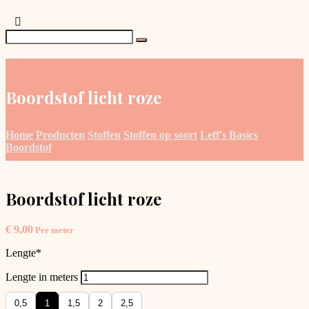
Boordstof licht roze
Home
Producten
Stoffen
Stoffen op soort
Leff's Basics
Boordstof
Boordstof licht roze
€
9,00
Per meter
Lengte
*
Lengte in meters
0,5
1
1,5
2
2,5