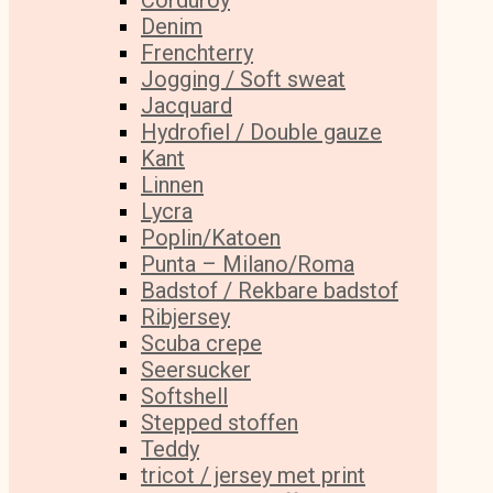
Corduroy
Denim
Frenchterry
Jogging / Soft sweat
Jacquard
Hydrofiel / Double gauze
Kant
Linnen
Lycra
Poplin/Katoen
Punta – Milano/Roma
Badstof / Rekbare badstof
Ribjersey
Scuba crepe
Seersucker
Softshell
Stepped stoffen
Teddy
tricot / jersey met print