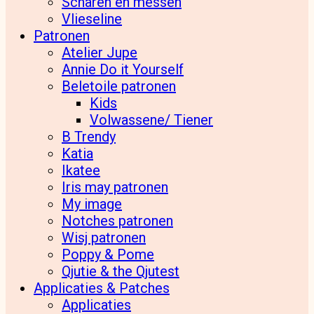
Scharen en messen
Vlieseline
Patronen
Atelier Jupe
Annie Do it Yourself
Beletoile patronen
Kids
Volwassene/ Tiener
B Trendy
Katia
Ikatee
Iris may patronen
My image
Notches patronen
Wisj patronen
Poppy & Pome
Qjutie & the Qjutest
Applicaties & Patches
Applicaties