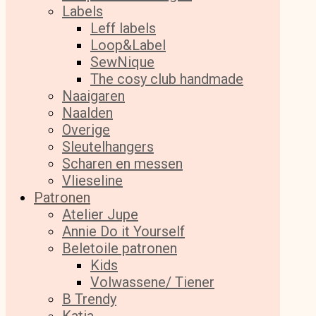
Labels
Leff labels
Loop&Label
SewNique
The cosy club handmade
Naaigaren
Naalden
Overige
Sleutelhangers
Scharen en messen
Vlieseline
Patronen
Atelier Jupe
Annie Do it Yourself
Beletoile patronen
Kids
Volwassene/ Tiener
B Trendy