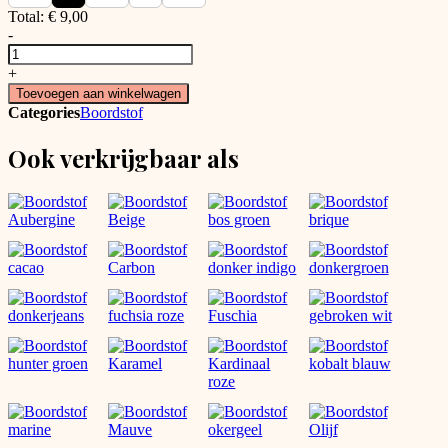
Total:
€
9,00
-
Boordstof
licht
+
roze
Toevoegen aan winkelwagen
aantal
Categories
Boordstof
Ook verkrijgbaar als