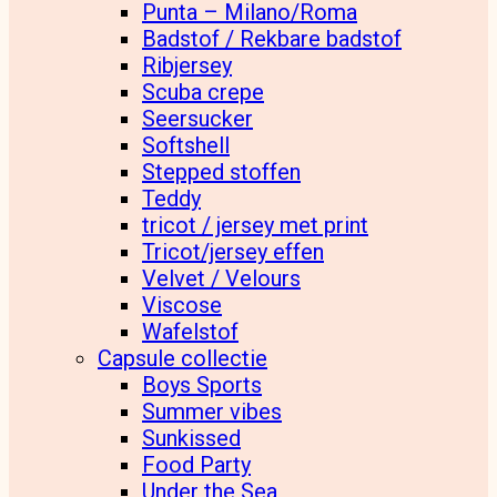
Punta – Milano/Roma
Badstof / Rekbare badstof
Ribjersey
Scuba crepe
Seersucker
Softshell
Stepped stoffen
Teddy
tricot / jersey met print
Tricot/jersey effen
Velvet / Velours
Viscose
Wafelstof
Capsule collectie
Boys Sports
Summer vibes
Sunkissed
Food Party
Under the Sea