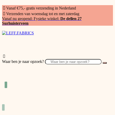
Vanaf €75,- gratis verzending in Nederland
Verzenden van woensdag tot en met zaterdag
Vanaf nu geopend: Fysieke winkel:
De dellen 27
Surhuisterveen
Waar ben je naar opzoek?