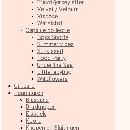
Tricot/jersey effen
Velvet / Velours
Viscose
Wafelstof
Capsule collectie
Boys Sports
Summer vibes
Sunkissed
Food Party
Under the Sea
Little ladybug
Wildflowers
Giftcard
Fournituren
Biasband
Drukknopen
Elastiek
Koord
Knopen en Sluitingen