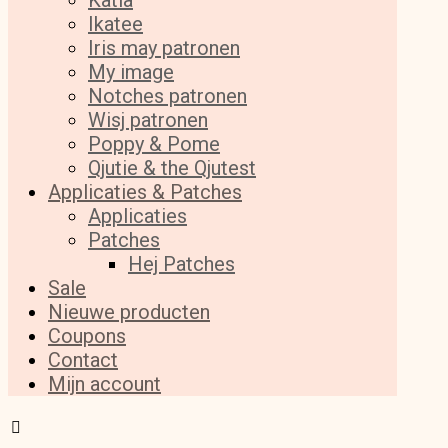
Katia
Ikatee
Iris may patronen
My image
Notches patronen
Wisj patronen
Poppy & Pome
Qjutie & the Qjutest
Applicaties & Patches
Applicaties
Patches
Hej Patches
Sale
Nieuwe producten
Coupons
Contact
Mijn account