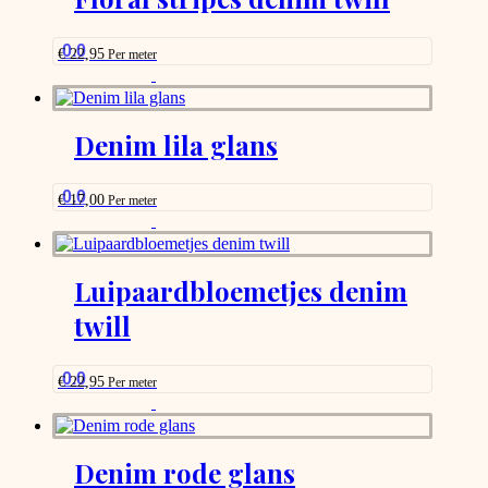
0.0
€
22,95
Per meter
This
product
has
options
Denim lila glans
that
may
be
0.0
€
17,00
Per meter
chosen
This
on
product
the
has
product
options
Luipaardbloemetjes denim
page
that
twill
may
be
chosen
on
0.0
€
22,95
Per meter
the
This
product
product
page
has
options
Denim rode glans
that