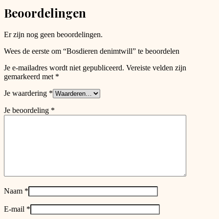
chosen
Beoordelingen
on
the
product
Er zijn nog geen beoordelingen.
page
Wees de eerste om “Bosdieren denimtwill” te beoordelen
Je e-mailadres wordt niet gepubliceerd.
Vereiste velden zijn
gemarkeerd met
*
Je waardering
*
Je beoordeling
*
Naam
*
E-mail
*