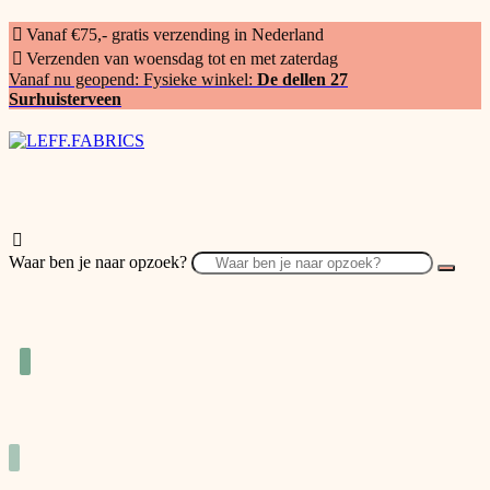
Vanaf €75,- gratis verzending in Nederland
Verzenden van woensdag tot en met zaterdag
Vanaf nu geopend: Fysieke winkel:
De dellen 27
Surhuisterveen
Waar ben je naar opzoek?