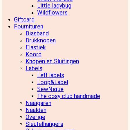
Little ladybug
Wildflowers
Giftcard
Fournituren
Biasband
Drukknopen
Elastiek
Koord
Knopen en Sluitingen
Labels
Leff labels
Loop&Label
SewNique
The cosy club handmade
Naaigaren
Naalden
Overige
Sleutelhangers