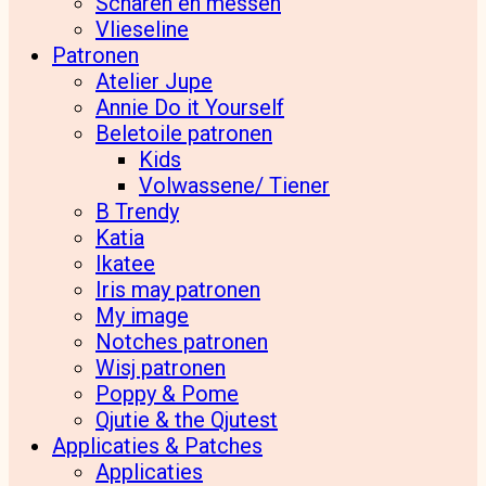
Scharen en messen
Vlieseline
Patronen
Atelier Jupe
Annie Do it Yourself
Beletoile patronen
Kids
Volwassene/ Tiener
B Trendy
Katia
Ikatee
Iris may patronen
My image
Notches patronen
Wisj patronen
Poppy & Pome
Qjutie & the Qjutest
Applicaties & Patches
Applicaties