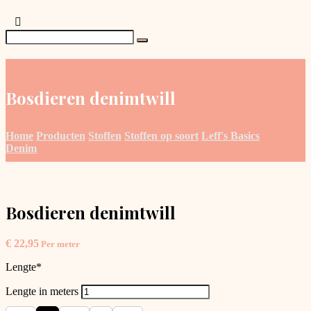
Bosdieren denimtwill
Home
Producten
Stoffen
Stoffen op soort
Leff's Basics
Denim
Bosdieren denimtwill
€
22,95
Per meter
Lengte
*
Lengte in meters