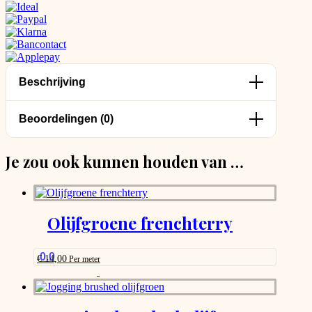
Beschrijving
Beoordelingen (0)
Je zou ook kunnen houden van …
Olijfgroene frenchterry
0.0
€
14,00
Per meter
This
product
has
options