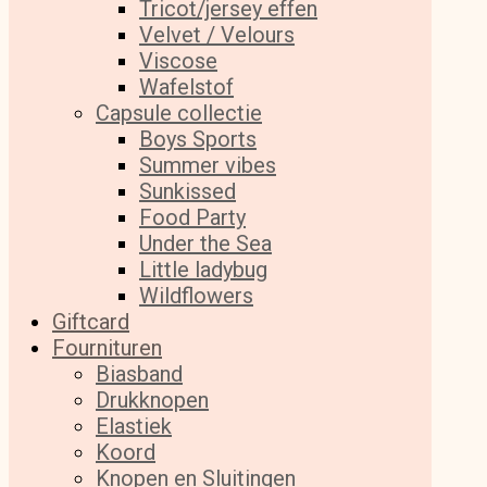
Tricot/jersey effen
Velvet / Velours
Viscose
Wafelstof
Capsule collectie
Boys Sports
Summer vibes
Sunkissed
Food Party
Under the Sea
Little ladybug
Wildflowers
Giftcard
Fournituren
Biasband
Drukknopen
Elastiek
Koord
Knopen en Sluitingen