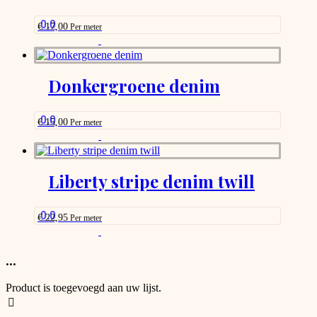
may
be
0.0
€
17,00
Per meter
chosen
This
on
product
the
has
product
options
Donkergroene denim
page
that
may
be
0.0
€
15,00
Per meter
chosen
This
on
product
the
has
product
options
Liberty stripe denim twill
page
that
may
be
0.0
€
22,95
Per meter
chosen
This
on
product
the
has
...
product
options
page
that
Product is toegevoegd aan uw lijst.
may
be