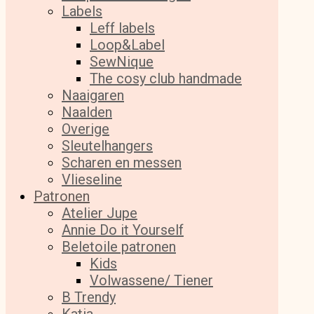
Labels
Leff labels
Loop&Label
SewNique
The cosy club handmade
Naaigaren
Naalden
Overige
Sleutelhangers
Scharen en messen
Vlieseline
Patronen
Atelier Jupe
Annie Do it Yourself
Beletoile patronen
Kids
Volwassene/ Tiener
B Trendy