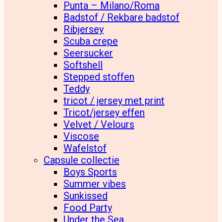
Punta – Milano/Roma
Badstof / Rekbare badstof
Ribjersey
Scuba crepe
Seersucker
Softshell
Stepped stoffen
Teddy
tricot / jersey met print
Tricot/jersey effen
Velvet / Velours
Viscose
Wafelstof
Capsule collectie
Boys Sports
Summer vibes
Sunkissed
Food Party
Under the Sea