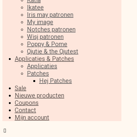
Katia
Ikatee
Iris may patronen
My image
Notches patronen
Wisj patronen
Poppy & Pome
Qjutie & the Qjutest
Applicaties & Patches
Applicaties
Patches
Hej Patches
Sale
Nieuwe producten
Coupons
Contact
Mijn account