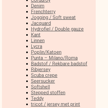
Corduroy
Denim
Frenchterry
Jogging / Soft sweat
Jacquard
Hydrofiel / Double gauze
Kant
Linnen
Lycra
Poplin/Katoen
Punta – Milano/Roma
Badstof / Rekbare badstof
Ribjersey
Scuba crepe
Seersucker
Softshell
Stepped stoffen
Teddy
tricot / jersey met print