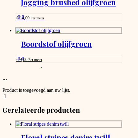
Jogging brushed olijfgroen
that
may
be
0.0
€
14,00
Per meter
chosen
This
on
product
the
has
product
options
Boordstof olijfgroen
page
that
may
be
0.0
€
9,00
Per meter
chosen
This
on
product
the
has
...
product
options
page
that
Product is toegevoegd aan uw lijst.
may
be
chosen
Gerelateerde producten
on
the
product
page
Floral stripes denim twill