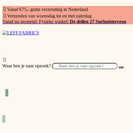
Vanaf €75,- gratis verzending in Nederland
Verzenden van woensdag tot en met zaterdag
Vanaf nu geopend: Fysieke winkel:
De dellen 27 Surhuisterveen
Waar ben je naar opzoek?