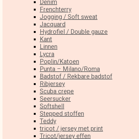
Denim
Frenchterry
Jogging / Soft sweat
Jacquard
Hydrofiel / Double gauze
Kant
Linnen
Lycra
Poplin/Katoen
Punta – Milano/Roma
Badstof / Rekbare badstof
Ribjersey
Scuba crepe
Seersucker
Softshell
Stepped stoffen
Teddy
tricot / jersey met print
Tricot/jersey effen