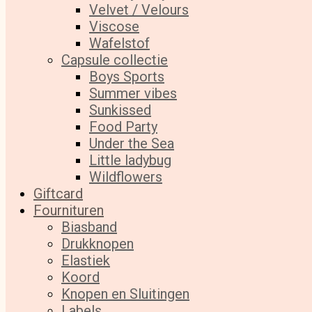
Velvet / Velours
Viscose
Wafelstof
Capsule collectie
Boys Sports
Summer vibes
Sunkissed
Food Party
Under the Sea
Little ladybug
Wildflowers
Giftcard
Fournituren
Biasband
Drukknopen
Elastiek
Koord
Knopen en Sluitingen
Labels