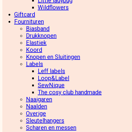
Little ladybug
Wildflowers
Giftcard
Fournituren
Biasband
Drukknopen
Elastiek
Koord
Knopen en Sluitingen
Labels
Leff labels
Loop&Label
SewNique
The cosy club handmade
Naaigaren
Naalden
Overige
Sleutelhangers
Scharen en messen