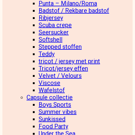
Punta – Milano/Roma
Badstof / Rekbare badstof
Ribjersey
Scuba crepe
Seersucker
Softshell
Stepped stoffen
Teddy
tricot / jersey met print
Tricot/jersey effen
Velvet / Velours
Viscose
Wafelstof
Capsule collectie
Boys Sports
Summer vibes
Sunkissed
Food Party
Under the Sea