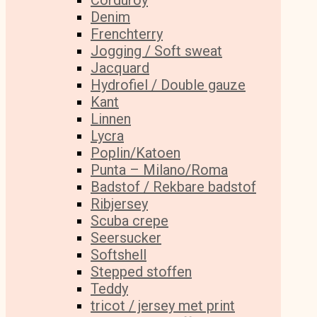
Corduroy
Denim
Frenchterry
Jogging / Soft sweat
Jacquard
Hydrofiel / Double gauze
Kant
Linnen
Lycra
Poplin/Katoen
Punta – Milano/Roma
Badstof / Rekbare badstof
Ribjersey
Scuba crepe
Seersucker
Softshell
Stepped stoffen
Teddy
tricot / jersey met print