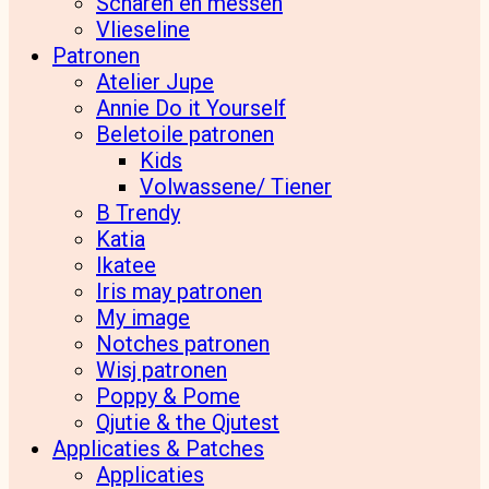
Scharen en messen
Vlieseline
Patronen
Atelier Jupe
Annie Do it Yourself
Beletoile patronen
Kids
Volwassene/ Tiener
B Trendy
Katia
Ikatee
Iris may patronen
My image
Notches patronen
Wisj patronen
Poppy & Pome
Qjutie & the Qjutest
Applicaties & Patches
Applicaties