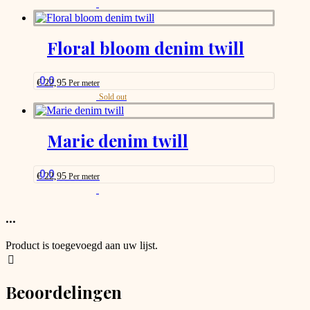
This
on
product
the
has
product
options
Floral bloom denim twill
page
that
may
be
0.0
€
22,95
Per meter
chosen
This
Sold out
on
product
the
has
product
options
Marie denim twill
page
that
may
be
0.0
€
22,95
Per meter
chosen
This
on
product
the
has
...
product
options
page
that
Product is toegevoegd aan uw lijst.
may
be
chosen
Beoordelingen
on
the