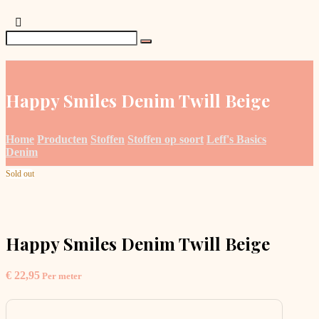
Happy Smiles Denim Twill Beige
Home
Producten
Stoffen
Stoffen op soort
Leff's Basics
Denim
Sold out
Happy Smiles Denim Twill Beige
€
22,95
Per meter