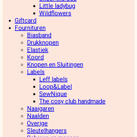
Little ladybug
Wildflowers
Giftcard
Fournituren
Biasband
Drukknopen
Elastiek
Koord
Knopen en Sluitingen
Labels
Leff labels
Loop&Label
SewNique
The cosy club handmade
Naaigaren
Naalden
Overige
Sleutelhangers