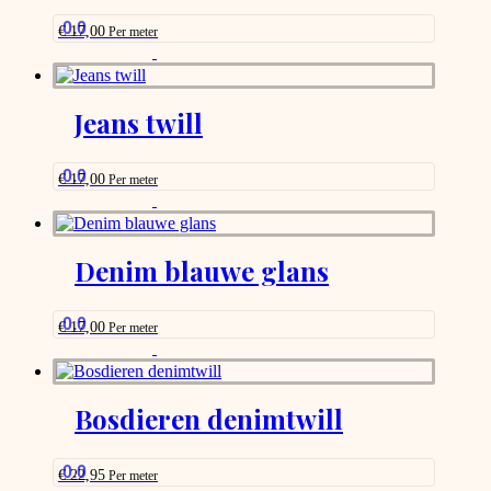
0.0
€
17,00
Per meter
This
product
has
options
Jeans twill
that
may
be
0.0
€
17,00
Per meter
chosen
This
on
product
the
has
product
options
Denim blauwe glans
page
that
may
be
0.0
€
17,00
Per meter
chosen
This
on
product
the
has
product
options
Bosdieren denimtwill
page
that
may
be
0.0
€
22,95
Per meter
chosen