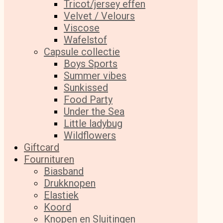
Tricot/jersey effen
Velvet / Velours
Viscose
Wafelstof
Capsule collectie
Boys Sports
Summer vibes
Sunkissed
Food Party
Under the Sea
Little ladybug
Wildflowers
Giftcard
Fournituren
Biasband
Drukknopen
Elastiek
Koord
Knopen en Sluitingen