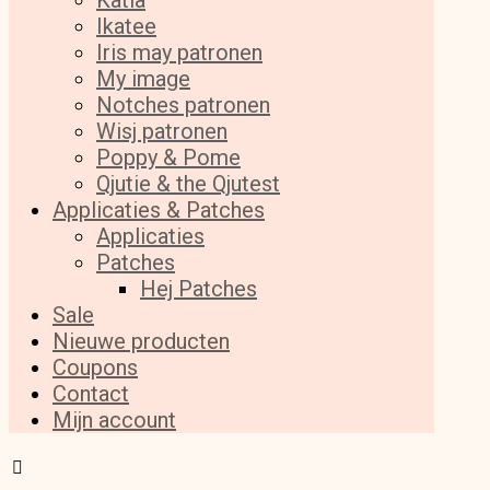
Katia
Ikatee
Iris may patronen
My image
Notches patronen
Wisj patronen
Poppy & Pome
Qjutie & the Qjutest
Applicaties & Patches
Applicaties
Patches
Hej Patches
Sale
Nieuwe producten
Coupons
Contact
Mijn account