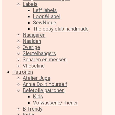
Labels
Leff labels
Loop&Label
SewNique
The cosy club handmade
Naaigaren
Naalden
Overige
Sleutelhangers
Scharen en messen
Vlieseline
Patronen
Atelier Jupe
Annie Do it Yourself
Beletoile patronen
Kids
Volwassene/ Tiener
B Trendy