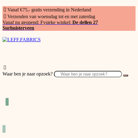
Vanaf €75,- gratis verzending in Nederland
Verzenden van woensdag tot en met zaterdag
Vanaf nu geopend: Fysieke winkel:
De dellen 27
Surhuisterveen
Waar ben je naar opzoek?