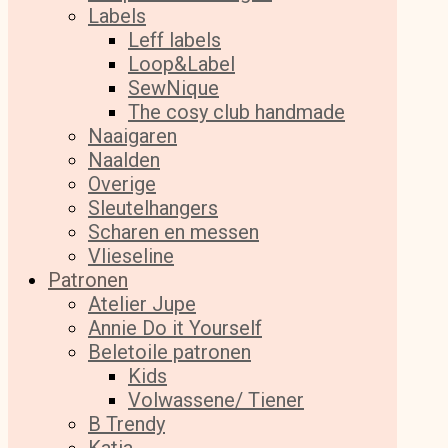
Labels
Leff labels
Loop&Label
SewNique
The cosy club handmade
Naaigaren
Naalden
Overige
Sleutelhangers
Scharen en messen
Vlieseline
Patronen
Atelier Jupe
Annie Do it Yourself
Beletoile patronen
Kids
Volwassene/ Tiener
B Trendy