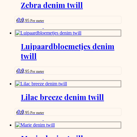
Zebra denim twill
0.0
€
22,95
Per meter
This
product
has
options
Luipaardbloemetjes denim
that
twill
may
be
chosen
on
0.0
€
22,95
Per meter
the
This
product
product
page
has
options
Lilac breeze denim twill
that
may
be
0.0
€
22,95
Per meter
chosen
This
on
product
the
has
product
options