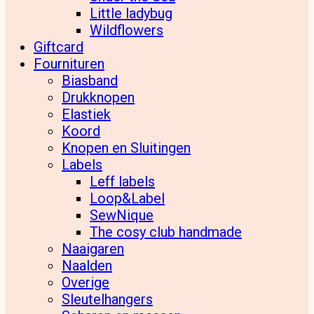
Little ladybug
Wildflowers
Giftcard
Fournituren
Biasband
Drukknopen
Elastiek
Koord
Knopen en Sluitingen
Labels
Leff labels
Loop&Label
SewNique
The cosy club handmade
Naaigaren
Naalden
Overige
Sleutelhangers