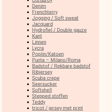
Corduroy
Denim
Frenchterry
Jogging / Soft sweat
Jacquard
Hydrofiel / Double gauze
Kant
Linnen
Lycra
Poplin/Katoen
Punta – Milano/Roma
Badstof / Rekbare badstof
Ribjersey
Scuba crepe
Seersucker
Softshell
Stepped stoffen
Teddy
tricot / jersey met print