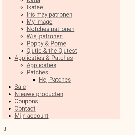
Katia
Ikatee
Iris may patronen
My image
Notches patronen
Wisj patronen
Poppy & Pome
Qjutie & the Qjutest
Applicaties & Patches
Applicaties
Patches
Hej Patches
Sale
Nieuwe producten
Coupons
Contact
Mijn account