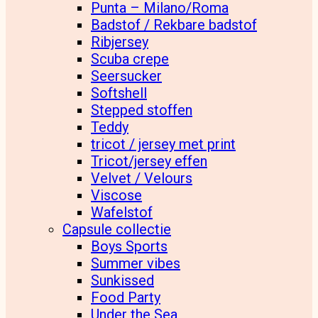
Punta – Milano/Roma
Badstof / Rekbare badstof
Ribjersey
Scuba crepe
Seersucker
Softshell
Stepped stoffen
Teddy
tricot / jersey met print
Tricot/jersey effen
Velvet / Velours
Viscose
Wafelstof
Capsule collectie
Boys Sports
Summer vibes
Sunkissed
Food Party
Under the Sea