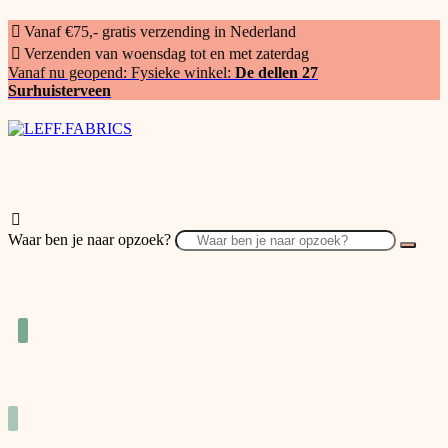
Vanaf €75,- gratis verzending in Nederland
Verzenden van woensdag tot en met zaterdag
Vanaf nu geopend: Fysieke winkel:
De dellen 27
Surhuisterveen
Waar ben je naar opzoek?