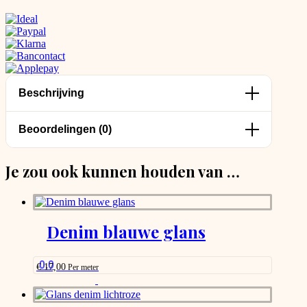
Beschrijving
Beoordelingen (0)
Je zou ook kunnen houden van …
Denim blauwe glans
0.0
€
17,00
Per meter
This
product
has