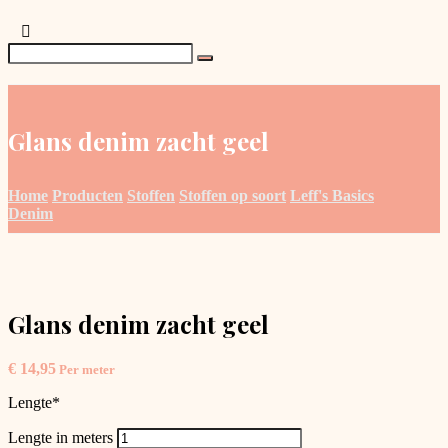
Glans denim zacht geel
Home
Producten
Stoffen
Stoffen op soort
Leff's Basics
Denim
Glans denim zacht geel
€
14,95
Per meter
Lengte
*
Lengte in meters