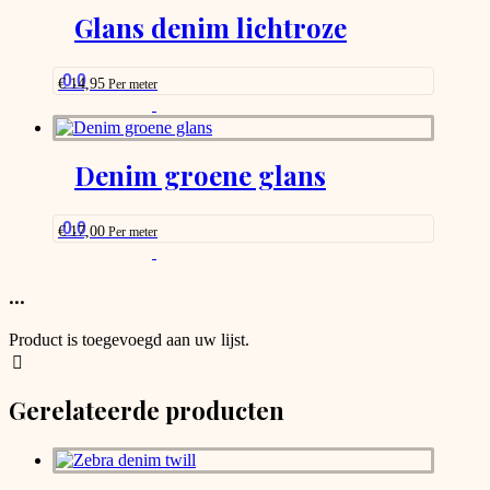
options
Glans denim lichtroze
that
may
be
0.0
€
14,95
Per meter
chosen
This
on
product
the
has
product
options
Denim groene glans
page
that
may
be
0.0
€
17,00
Per meter
chosen
This
on
product
the
has
...
product
options
page
that
Product is toegevoegd aan uw lijst.
may
be
chosen
Gerelateerde producten
on
the
product
page