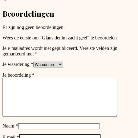
be
chosen
Beoordelingen
on
the
product
Er zijn nog geen beoordelingen.
page
Wees de eerste om “Glans denim zacht geel” te beoordelen
Je e-mailadres wordt niet gepubliceerd.
Vereiste velden zijn
gemarkeerd met
*
Je waardering
*
Je beoordeling
*
Naam
*
E-mail
*