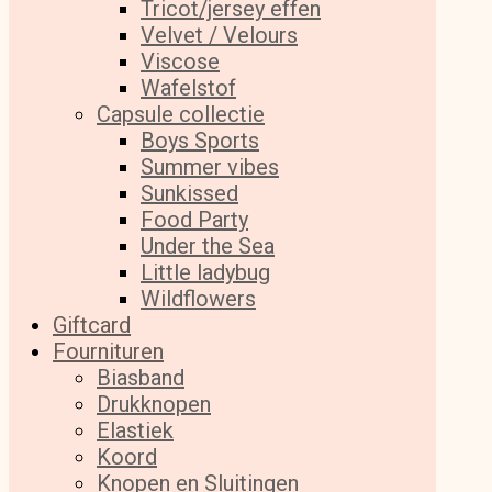
Tricot/jersey effen
Velvet / Velours
Viscose
Wafelstof
Capsule collectie
Boys Sports
Summer vibes
Sunkissed
Food Party
Under the Sea
Little ladybug
Wildflowers
Giftcard
Fournituren
Biasband
Drukknopen
Elastiek
Koord
Knopen en Sluitingen