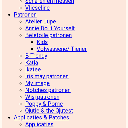
Scharen en messen
Vlieseline
Patronen
Atelier Jupe
Annie Do it Yourself
Beletoile patronen
Kids
Volwassene/ Tiener
B Trendy
Katia
Ikatee
Iris may patronen
My image
Notches patronen
Wisj patronen
Poppy & Pome
Qjutie & the Qjutest
Applicaties & Patches
Applicaties