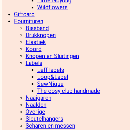
Little ladybug
Wildflowers
Giftcard
Fournituren
Biasband
Drukknopen
Elastiek
Koord
Knopen en Sluitingen
Labels
Leff labels
Loop&Label
SewNique
The cosy club handmade
Naaigaren
Naalden
Overige
Sleutelhangers
Scharen en messen