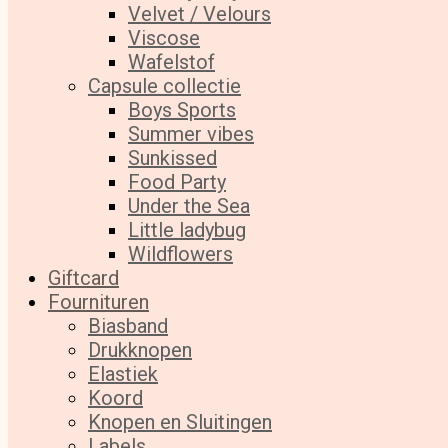
Velvet / Velours
Viscose
Wafelstof
Capsule collectie
Boys Sports
Summer vibes
Sunkissed
Food Party
Under the Sea
Little ladybug
Wildflowers
Giftcard
Fournituren
Biasband
Drukknopen
Elastiek
Koord
Knopen en Sluitingen
Labels