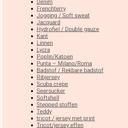
Denim
Frenchterry
Jogging / Soft sweat
Jacquard
Hydrofiel / Double gauze
Kant
Linnen
Lycra
Poplin/Katoen
Punta – Milano/Roma
Badstof / Rekbare badstof
Ribjersey
Scuba crepe
Seersucker
Softshell
Stepped stoffen
Teddy
tricot / jersey met print
Tricot/jersey effen