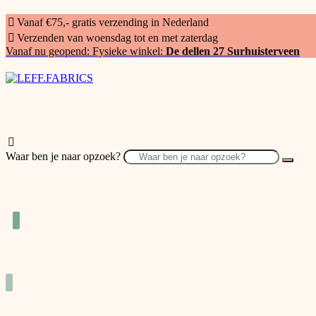
Vanaf €75,- gratis verzending in Nederland
Verzenden van woensdag tot en met zaterdag
Vanaf nu geopend: Fysieke winkel:
De dellen 27 Surhuisterveen
Waar ben je naar opzoek?