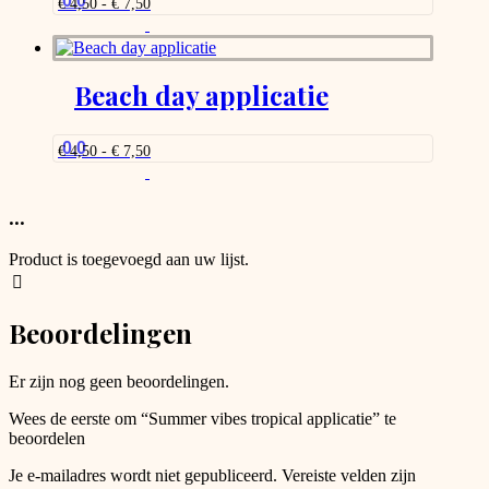
0.0
Prijsklasse:
€
4,50
-
€
7,50
kan
€ 4,50
Dit
gekozen
tot
product
worden
€ 7,50
heeft
op
meerdere
Beach day applicatie
de
variaties.
productpagina
Deze
optie
0.0
Prijsklasse:
€
4,50
-
€
7,50
kan
€ 4,50
Dit
gekozen
tot
product
worden
€ 7,50
heeft
...
op
meerdere
de
variaties.
productpagina
Product is toegevoegd aan uw lijst.
Deze
optie
kan
Beoordelingen
gekozen
worden
op
Er zijn nog geen beoordelingen.
de
productpagina
Wees de eerste om “Summer vibes tropical applicatie” te
beoordelen
Je e-mailadres wordt niet gepubliceerd.
Vereiste velden zijn