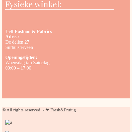
Fysieke winkel:
Leff Fashion & Fabrics
Adres:
De dellen 27
Surhuisterveen
Openingstijden:
Woensdag t/m Zaterdag
09:00 – 17:00
© All rights reserved. - ❤ Fresh&Fruitig