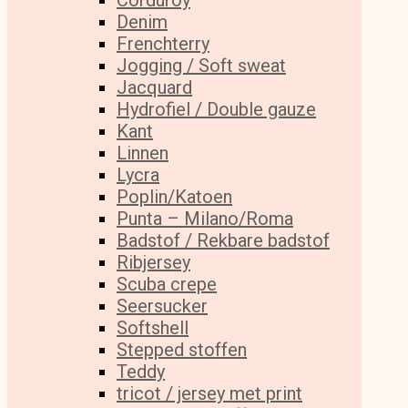
Corduroy
Denim
Frenchterry
Jogging / Soft sweat
Jacquard
Hydrofiel / Double gauze
Kant
Linnen
Lycra
Poplin/Katoen
Punta – Milano/Roma
Badstof / Rekbare badstof
Ribjersey
Scuba crepe
Seersucker
Softshell
Stepped stoffen
Teddy
tricot / jersey met print