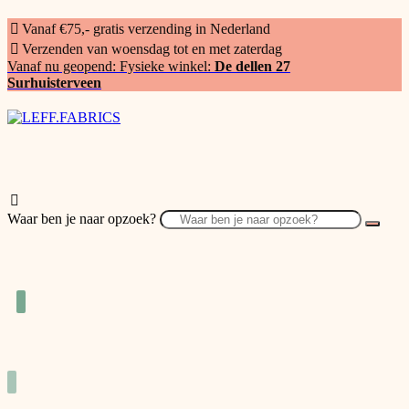
Vanaf €75,- gratis verzending in Nederland
Verzenden van woensdag tot en met zaterdag
Vanaf nu geopend: Fysieke winkel:
De dellen 27
Surhuisterveen
Waar ben je naar opzoek?