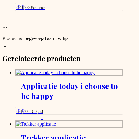
be
0.0
€
10,00
Per meter
chosen
This
on
product
the
has
...
product
options
page
that
Product is toegevoegd aan uw lijst.
may
be
chosen
Gerelateerde producten
on
the
product
page
Applicatie today i choose to
be happy
0.0
Prijsklasse:
€
4,50
-
€
7,50
€ 4,50
Dit
tot
product
€ 7,50
heeft
meerdere
Trekker applicatie