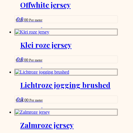
Offwhite jersey
0.0
€
11,00
Per meter
This
product
has
options
Klei roze jersey
that
may
be
0.0
€
11,00
Per meter
chosen
This
on
product
the
has
product
options
Lichtroze jogging brushed
page
that
may
be
0.0
€
14,00
Per meter
chosen
This
on
product
the
has
product
options
Zalmroze jersey
page
that
may