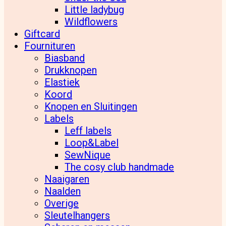
Little ladybug
Wildflowers
Giftcard
Fournituren
Biasband
Drukknopen
Elastiek
Koord
Knopen en Sluitingen
Labels
Leff labels
Loop&Label
SewNique
The cosy club handmade
Naaigaren
Naalden
Overige
Sleutelhangers