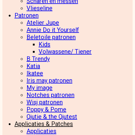
Scharen en messen
Vlieseline
Patronen
Atelier Jupe
Annie Do it Yourself
Beletoile patronen
Kids
Volwassene/ Tiener
B Trendy
Katia
Ikatee
Iris may patronen
My image
Notches patronen
Wisj patronen
Poppy & Pome
Qjutie & the Qjutest
Applicaties & Patches
Applicaties