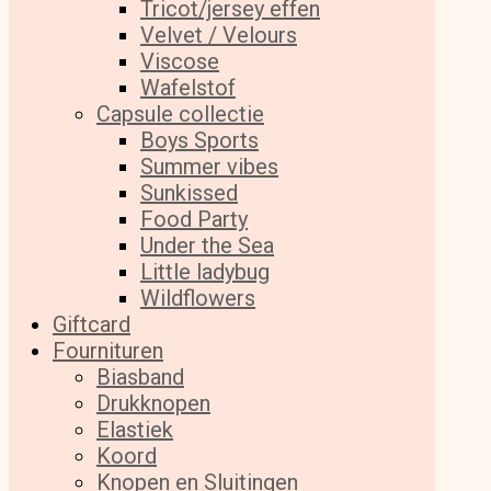
Tricot/jersey effen
Velvet / Velours
Viscose
Wafelstof
Capsule collectie
Boys Sports
Summer vibes
Sunkissed
Food Party
Under the Sea
Little ladybug
Wildflowers
Giftcard
Fournituren
Biasband
Drukknopen
Elastiek
Koord
Knopen en Sluitingen