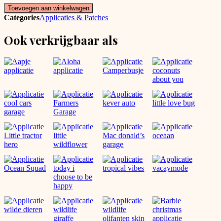
tropical
Toevoegen aan winkelwagen
applicatie
Categories
Applicaties & Patches
aantal
Ook verkrijgbaar als