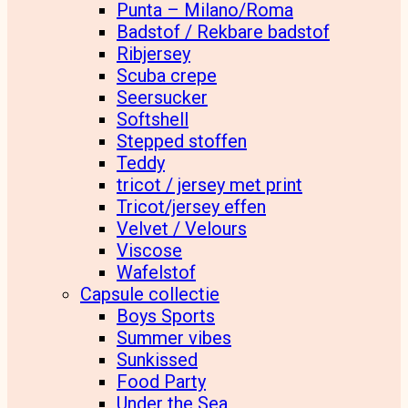
Punta – Milano/Roma
Badstof / Rekbare badstof
Ribjersey
Scuba crepe
Seersucker
Softshell
Stepped stoffen
Teddy
tricot / jersey met print
Tricot/jersey effen
Velvet / Velours
Viscose
Wafelstof
Capsule collectie
Boys Sports
Summer vibes
Sunkissed
Food Party
Under the Sea