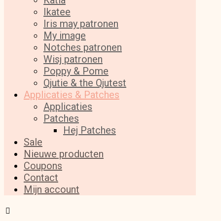
Katia
Ikatee
Iris may patronen
My image
Notches patronen
Wisj patronen
Poppy & Pome
Qjutie & the Qjutest
Applicaties & Patches
Applicaties
Patches
Hej Patches
Sale
Nieuwe producten
Coupons
Contact
Mijn account