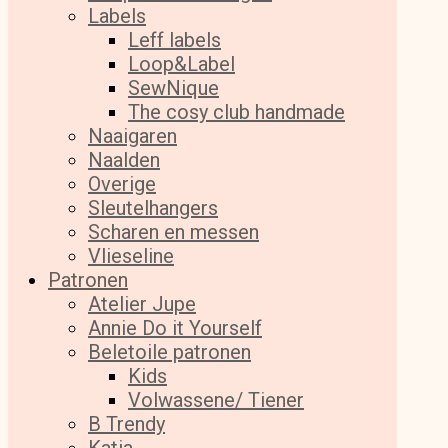
Labels
Leff labels
Loop&Label
SewNique
The cosy club handmade
Naaigaren
Naalden
Overige
Sleutelhangers
Scharen en messen
Vlieseline
Patronen
Atelier Jupe
Annie Do it Yourself
Beletoile patronen
Kids
Volwassene/ Tiener
B Trendy