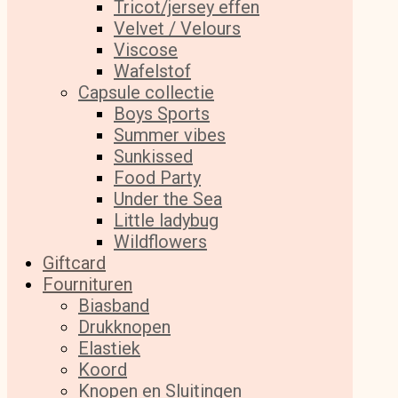
Tricot/jersey effen
Velvet / Velours
Viscose
Wafelstof
Capsule collectie
Boys Sports
Summer vibes
Sunkissed
Food Party
Under the Sea
Little ladybug
Wildflowers
Giftcard
Fournituren
Biasband
Drukknopen
Elastiek
Koord
Knopen en Sluitingen