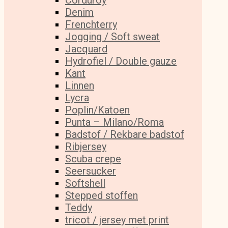
Corduroy
Denim
Frenchterry
Jogging / Soft sweat
Jacquard
Hydrofiel / Double gauze
Kant
Linnen
Lycra
Poplin/Katoen
Punta – Milano/Roma
Badstof / Rekbare badstof
Ribjersey
Scuba crepe
Seersucker
Softshell
Stepped stoffen
Teddy
tricot / jersey met print