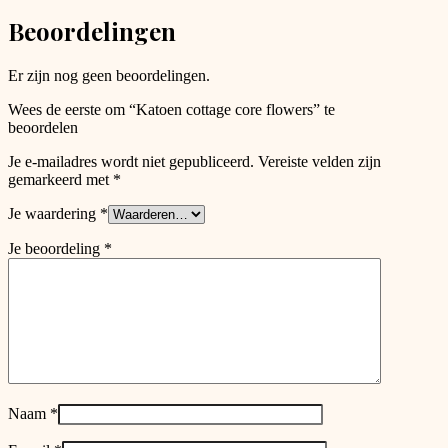
chosen
Beoordelingen
on
the
product
Er zijn nog geen beoordelingen.
page
Wees de eerste om “Katoen cottage core flowers” te
beoordelen
Je e-mailadres wordt niet gepubliceerd.
Vereiste velden zijn
gemarkeerd met
*
Je waardering
*
Je beoordeling
*
Naam
*