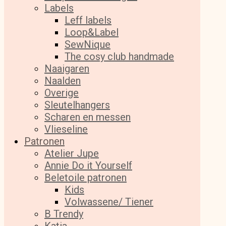
Labels
Leff labels
Loop&Label
SewNique
The cosy club handmade
Naaigaren
Naalden
Overige
Sleutelhangers
Scharen en messen
Vlieseline
Patronen
Atelier Jupe
Annie Do it Yourself
Beletoile patronen
Kids
Volwassene/ Tiener
B Trendy