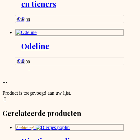
en tieners
0.0
€
16,00
Odeline
0.0
€
14,00
...
Product is toegevoegd aan uw lijst.
Gerelateerde producten
Aanbieding!