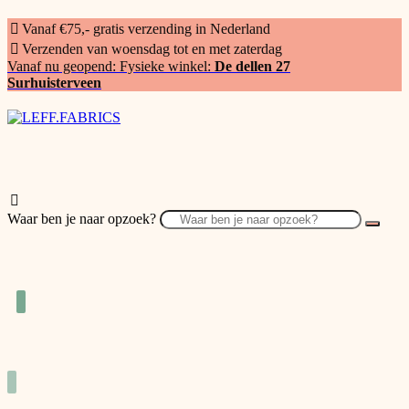
Vanaf €75,- gratis verzending in Nederland
Verzenden van woensdag tot en met zaterdag
Vanaf nu geopend: Fysieke winkel:
De dellen 27
Surhuisterveen
Waar ben je naar opzoek?