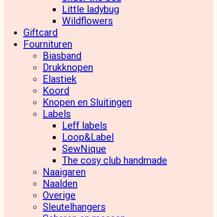
Little ladybug
Wildflowers
Giftcard
Fournituren
Biasband
Drukknopen
Elastiek
Koord
Knopen en Sluitingen
Labels
Leff labels
Loop&Label
SewNique
The cosy club handmade
Naaigaren
Naalden
Overige
Sleutelhangers