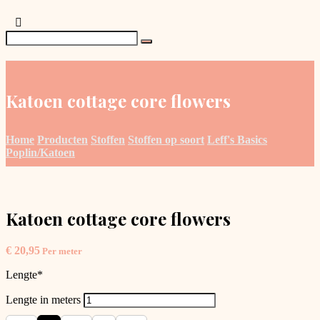
Katoen cottage core flowers
Home
Producten
Stoffen
Stoffen op soort
Leff's Basics
Poplin/Katoen
Katoen cottage core flowers
€
20,95
Per meter
Lengte
*
Lengte in meters