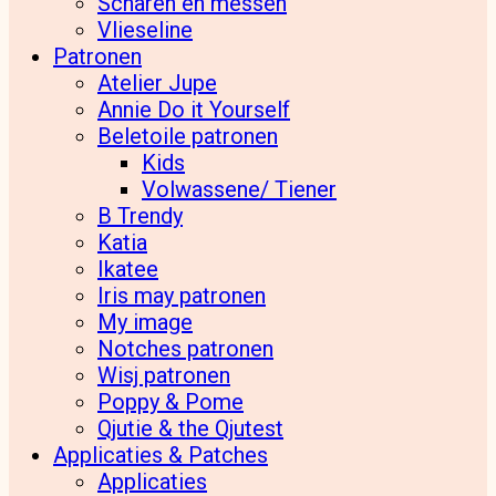
Scharen en messen
Vlieseline
Patronen
Atelier Jupe
Annie Do it Yourself
Beletoile patronen
Kids
Volwassene/ Tiener
B Trendy
Katia
Ikatee
Iris may patronen
My image
Notches patronen
Wisj patronen
Poppy & Pome
Qjutie & the Qjutest
Applicaties & Patches
Applicaties