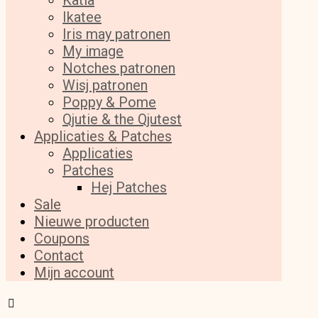
Katia
Ikatee
Iris may patronen
My image
Notches patronen
Wisj patronen
Poppy & Pome
Qjutie & the Qjutest
Applicaties & Patches
Applicaties
Patches
Hej Patches
Sale
Nieuwe producten
Coupons
Contact
Mijn account