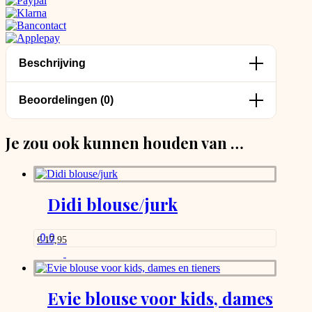
Beschrijving
Beoordelingen (0)
Je zou ook kunnen houden van …
Didi blouse/jurk
0.0
€
17,95
Evie blouse voor kids, dames