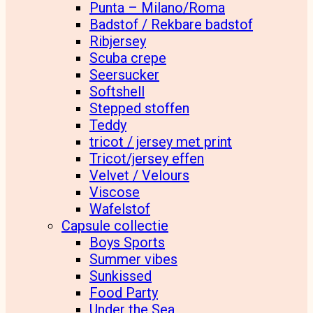
Punta – Milano/Roma
Badstof / Rekbare badstof
Ribjersey
Scuba crepe
Seersucker
Softshell
Stepped stoffen
Teddy
tricot / jersey met print
Tricot/jersey effen
Velvet / Velours
Viscose
Wafelstof
Capsule collectie
Boys Sports
Summer vibes
Sunkissed
Food Party
Under the Sea