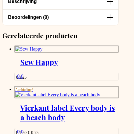
Beschrijving
Beoordelingen (0)
Gerelateerde producten
Sew Happy
0.0
€
1,25
Aanbieding!
Vierkant label Every body is
a beach body
0.0
Oorspronkelijke
Huidige
€
1,50
€
0,75