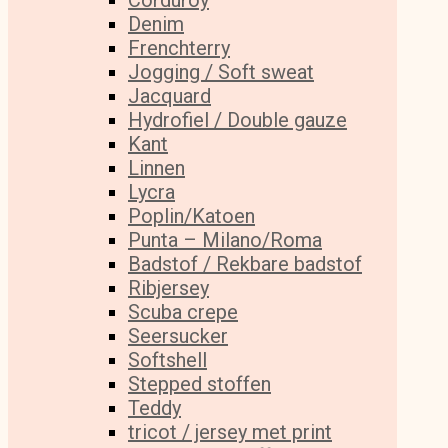
Corduroy
Denim
Frenchterry
Jogging / Soft sweat
Jacquard
Hydrofiel / Double gauze
Kant
Linnen
Lycra
Poplin/Katoen
Punta – Milano/Roma
Badstof / Rekbare badstof
Ribjersey
Scuba crepe
Seersucker
Softshell
Stepped stoffen
Teddy
tricot / jersey met print