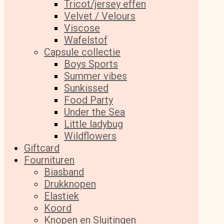
Tricot/jersey effen
Velvet / Velours
Viscose
Wafelstof
Capsule collectie
Boys Sports
Summer vibes
Sunkissed
Food Party
Under the Sea
Little ladybug
Wildflowers
Giftcard
Fournituren
Biasband
Drukknopen
Elastiek
Koord
Knopen en Sluitingen