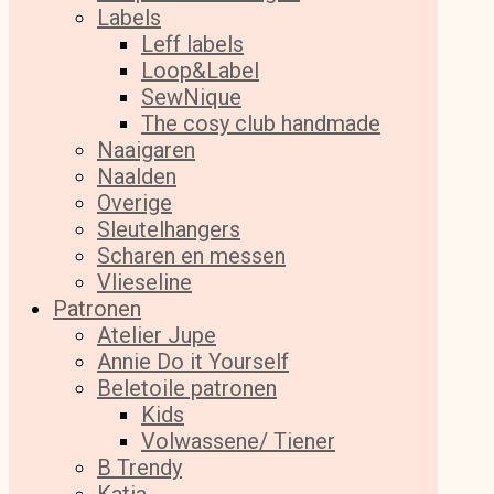
Labels
Leff labels
Loop&Label
SewNique
The cosy club handmade
Naaigaren
Naalden
Overige
Sleutelhangers
Scharen en messen
Vlieseline
Patronen
Atelier Jupe
Annie Do it Yourself
Beletoile patronen
Kids
Volwassene/ Tiener
B Trendy