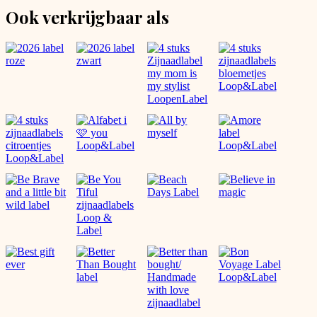
is
Ook verkrijgbaar als
you
aantal