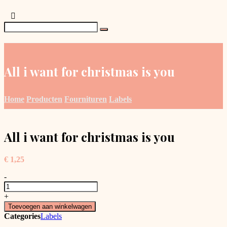
All i want for christmas is you
Home
Producten
Fournituren
Labels
All i want for christmas is you
€
1,25
-
All
i
+
want
Toevoegen aan winkelwagen
for
Categories
Labels
christmas