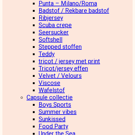
Punta – Milano/Roma
Badstof / Rekbare badstof
Ribjersey
Scuba crepe
Seersucker
Softshell
Stepped stoffen
Teddy
tricot / jersey met print
Tricot/jersey effen
Velvet / Velours
Viscose
Wafelstof
Capsule collectie
Boys Sports
Summer vibes
Sunkissed
Food Party
Under the Sea