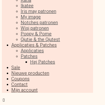
Katia
Ikatee
Iris may patronen
My image
Notches patronen
Wisj patronen
Poppy & Pome
Qjutie & the Qjutest
Applicaties & Patches
Applicaties
Patches
Hej Patches
Sale
Nieuwe producten
Coupons
Contact
Mijn account