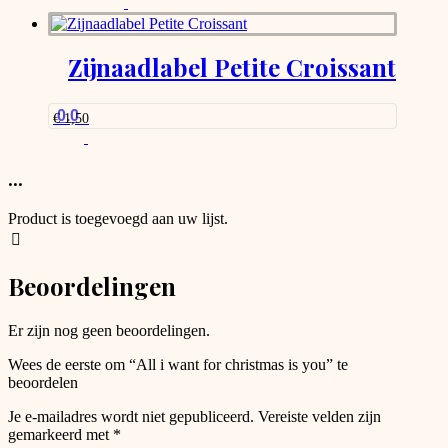
was:
is:
€ 1,50.
€ 0,75.
Zijnaadlabel Petite Croissant
0.0
€
1,50
...
Product is toegevoegd aan uw lijst.
Beoordelingen
Er zijn nog geen beoordelingen.
Wees de eerste om “All i want for christmas is you” te
beoordelen
Je e-mailadres wordt niet gepubliceerd.
Vereiste velden zijn
gemarkeerd met
*