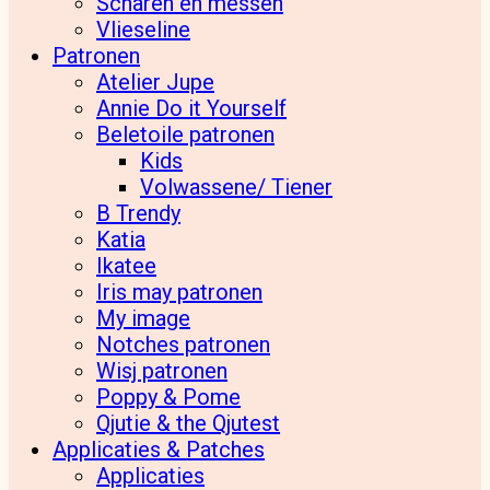
Scharen en messen
Vlieseline
Patronen
Atelier Jupe
Annie Do it Yourself
Beletoile patronen
Kids
Volwassene/ Tiener
B Trendy
Katia
Ikatee
Iris may patronen
My image
Notches patronen
Wisj patronen
Poppy & Pome
Qjutie & the Qjutest
Applicaties & Patches
Applicaties