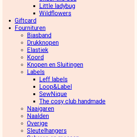
Little ladybug
Wildflowers
Giftcard
Fournituren
Biasband
Drukknopen
Elastiek
Koord
Knopen en Sluitingen
Labels
Leff labels
Loop&Label
SewNique
The cosy club handmade
Naaigaren
Naalden
Overige
Sleutelhangers