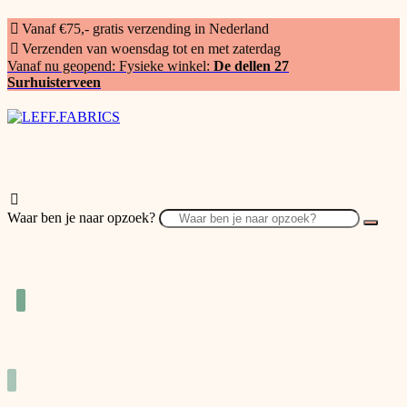
Vanaf €75,- gratis verzending in Nederland
Verzenden van woensdag tot en met zaterdag
Vanaf nu geopend: Fysieke winkel:
De dellen 27
Surhuisterveen
Waar ben je naar opzoek?