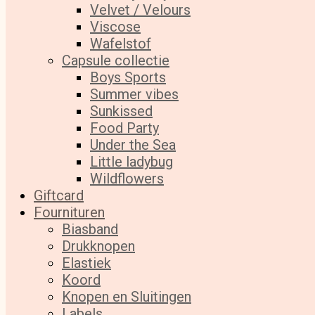
Velvet / Velours
Viscose
Wafelstof
Capsule collectie
Boys Sports
Summer vibes
Sunkissed
Food Party
Under the Sea
Little ladybug
Wildflowers
Giftcard
Fournituren
Biasband
Drukknopen
Elastiek
Koord
Knopen en Sluitingen
Labels