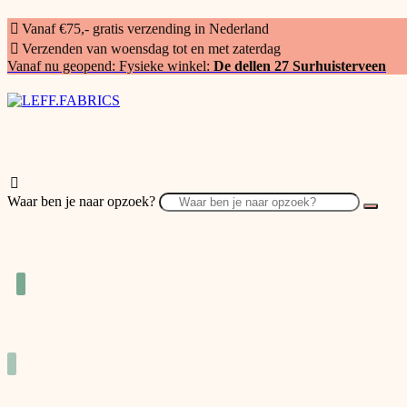
Vanaf €75,- gratis verzending in Nederland
Verzenden van woensdag tot en met zaterdag
Vanaf nu geopend: Fysieke winkel:
De dellen 27 Surhuisterveen
Waar ben je naar opzoek?