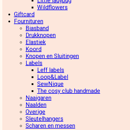
Little ladybug
Wildflowers
Giftcard
Fournituren
Biasband
Drukknopen
Elastiek
Koord
Knopen en Sluitingen
Labels
Leff labels
Loop&Label
SewNique
The cosy club handmade
Naaigaren
Naalden
Overige
Sleutelhangers
Scharen en messen