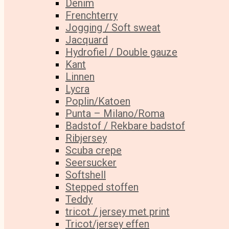
Denim
Frenchterry
Jogging / Soft sweat
Jacquard
Hydrofiel / Double gauze
Kant
Linnen
Lycra
Poplin/Katoen
Punta – Milano/Roma
Badstof / Rekbare badstof
Ribjersey
Scuba crepe
Seersucker
Softshell
Stepped stoffen
Teddy
tricot / jersey met print
Tricot/jersey effen