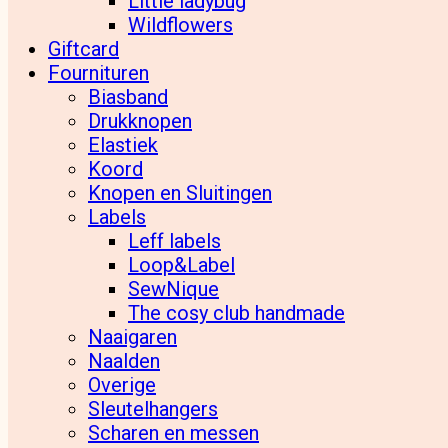
Little ladybug
Wildflowers
Giftcard
Fournituren
Biasband
Drukknopen
Elastiek
Koord
Knopen en Sluitingen
Labels
Leff labels
Loop&Label
SewNique
The cosy club handmade
Naaigaren
Naalden
Overige
Sleutelhangers
Scharen en messen