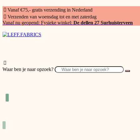
Vanaf €75,- gratis verzending in Nederland
Verzenden van woensdag tot en met zaterdag
Vanaf nu geopend: Fysieke winkel:
De dellen 27 Surhuisterveen
Waar ben je naar opzoek?