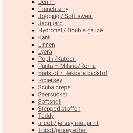
Denim
Frenchterry
Jogging / Soft sweat
Jacquard
Hydrofiel / Double gauze
Kant
Linnen
Lycra
Poplin/Katoen
Punta – Milano/Roma
Badstof / Rekbare badstof
Ribjersey
Scuba crepe
Seersucker
Softshell
Stepped stoffen
Teddy
tricot / jersey met print
Tricot/jersey effen