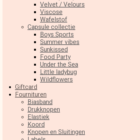
Velvet / Velours
Viscose
Wafelstof
Capsule collectie
Boys Sports
Summer vibes
Sunkissed
Food Party
Under the Sea
Little ladybug
Wildflowers
Giftcard
Fournituren
Biasband
Drukknopen
Elastiek
Koord
Knopen en Sluitingen
Labels