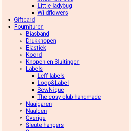
Little ladybug
Wildflowers
Giftcard
Fournituren
Biasband
Drukknopen
Elastiek
Koord
Knopen en Sluitingen
Labels
Leff labels
Loop&Label
SewNique
The cosy club handmade
Naaigaren
Naalden
Overige
Sleutelhangers