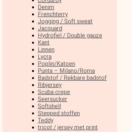
Corduroy
Denim
Frenchterry
Jogging / Soft sweat
Jacquard
Hydrofiel / Double gauze
Kant
Linnen
Lycra
Poplin/Katoen
Punta – Milano/Roma
Badstof / Rekbare badstof
Ribjersey
Scuba crepe
Seersucker
Softshell
Stepped stoffen
Teddy
tricot / jersey met print