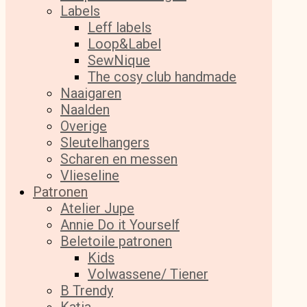
Labels
Leff labels
Loop&Label
SewNique
The cosy club handmade
Naaigaren
Naalden
Overige
Sleutelhangers
Scharen en messen
Vlieseline
Patronen
Atelier Jupe
Annie Do it Yourself
Beletoile patronen
Kids
Volwassene/ Tiener
B Trendy