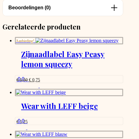
Beoordelingen (0)
Gerelateerde producten
Aanbieding!
Zijnaadlabel Easy Peasy
lemon squeezy
0.0
Oorspronkelijke
Huidige
€
1,50
€
0,75
prijs
prijs
was:
is:
€ 1,50.
€ 0,75.
Wear with LEFF beige
0.0
€
1,25