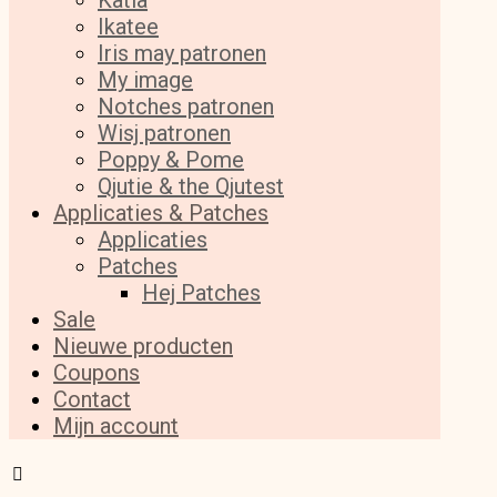
Katia
Ikatee
Iris may patronen
My image
Notches patronen
Wisj patronen
Poppy & Pome
Qjutie & the Qjutest
Applicaties & Patches
Applicaties
Patches
Hej Patches
Sale
Nieuwe producten
Coupons
Contact
Mijn account