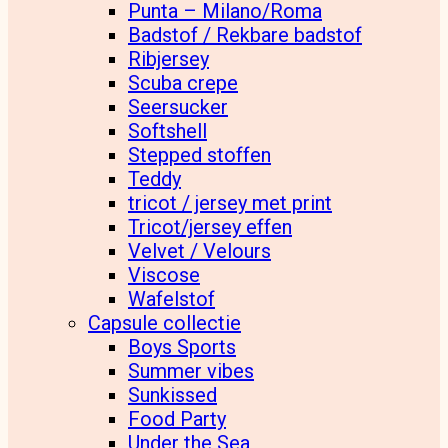
Punta – Milano/Roma
Badstof / Rekbare badstof
Ribjersey
Scuba crepe
Seersucker
Softshell
Stepped stoffen
Teddy
tricot / jersey met print
Tricot/jersey effen
Velvet / Velours
Viscose
Wafelstof
Capsule collectie
Boys Sports
Summer vibes
Sunkissed
Food Party
Under the Sea