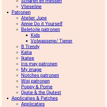
Scharen en messen
Vlieseline
Patronen
Atelier Jupe
Annie Do it Yourself
Beletoile patronen
Kids
Volwassene/ Tiener
B Trendy
Katia
Ikatee
Iris may patronen
My image
Notches patronen
Wisj patronen
Poppy & Pome
Qjutie & the Qjutest
Applicaties & Patches
Applicaties