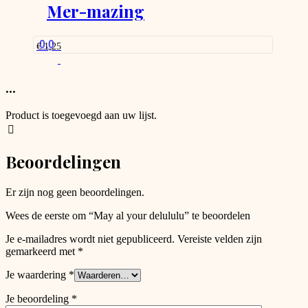
Mer-mazing
0.0
€
1,25
...
Product is toegevoegd aan uw lijst.
Beoordelingen
Er zijn nog geen beoordelingen.
Wees de eerste om “May al your delululu” te beoordelen
Je e-mailadres wordt niet gepubliceerd.
Vereiste velden zijn
gemarkeerd met
*
Je waardering
*
Je beoordeling
*