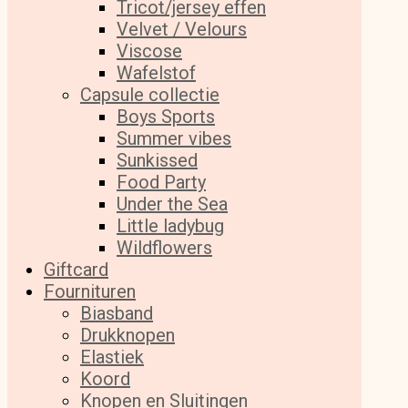
Tricot/jersey effen
Velvet / Velours
Viscose
Wafelstof
Capsule collectie
Boys Sports
Summer vibes
Sunkissed
Food Party
Under the Sea
Little ladybug
Wildflowers
Giftcard
Fournituren
Biasband
Drukknopen
Elastiek
Koord
Knopen en Sluitingen