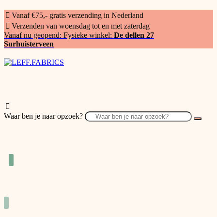
Vanaf €75,- gratis verzending in Nederland
Verzenden van woensdag tot en met zaterdag
Vanaf nu geopend: Fysieke winkel:
De dellen 27
Surhuisterveen
Waar ben je naar opzoek?