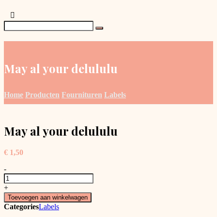
May al your delululu
Home
Producten
Fournituren
Labels
May al your delululu
€
1,50
-
May
al
+
your
Toevoegen aan winkelwagen
delululu
Categories
Labels
aantal