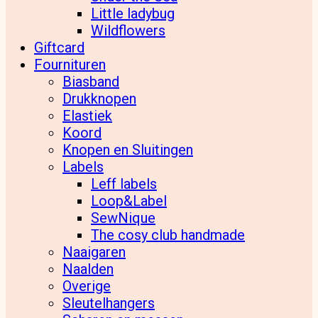
Little ladybug
Wildflowers
Giftcard
Fournituren
Biasband
Drukknopen
Elastiek
Koord
Knopen en Sluitingen
Labels
Leff labels
Loop&Label
SewNique
The cosy club handmade
Naaigaren
Naalden
Overige
Sleutelhangers