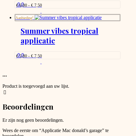
optie
0.0
Prijsklasse:
€
6,00
-
€
7,50
kan
€ 6,00
Dit
gekozen
tot
product
Aanbieding!
worden
€ 7,50
heeft
op
meerdere
Summer vibes tropical
de
variaties.
productpagina
applicatie
Deze
optie
kan
gekozen
0.0
Prijsklasse:
€
5,80
-
€
7,50
worden
€ 5,80
Dit
tot
op
product
€ 7,50
de
heeft
...
productpagina
meerdere
variaties.
Product is toegevoegd aan uw lijst.
Deze
optie
kan
Beoordelingen
gekozen
worden
op
Er zijn nog geen beoordelingen.
de
productpagina
Wees de eerste om “Applicatie Mac donald’s garage” te
beoordelen