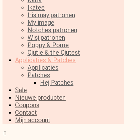
Katia
Ikatee
Iris may patronen
My image
Notches patronen
Wisj patronen
Poppy & Pome
Qjutie & the Qjutest
Applicaties & Patches
Applicaties
Patches
Hej Patches
Sale
Nieuwe producten
Coupons
Contact
Mijn account