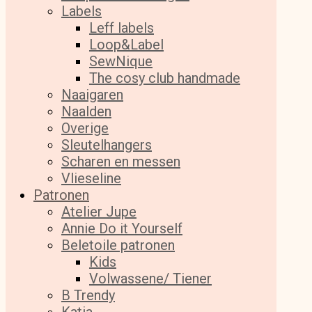
Labels
Leff labels
Loop&Label
SewNique
The cosy club handmade
Naaigaren
Naalden
Overige
Sleutelhangers
Scharen en messen
Vlieseline
Patronen
Atelier Jupe
Annie Do it Yourself
Beletoile patronen
Kids
Volwassene/ Tiener
B Trendy