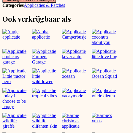
garage
Categories
Applicaties & Patches
aantal
Ook verkrijgbaar als