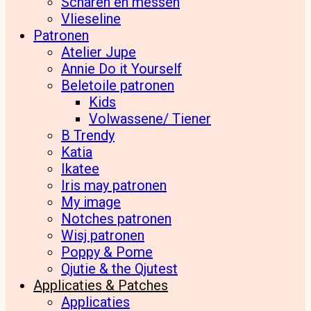
Scharen en messen
Vlieseline
Patronen
Atelier Jupe
Annie Do it Yourself
Beletoile patronen
Kids
Volwassene/ Tiener
B Trendy
Katia
Ikatee
Iris may patronen
My image
Notches patronen
Wisj patronen
Poppy & Pome
Qjutie & the Qjutest
Applicaties & Patches
Applicaties