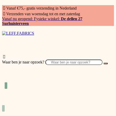
Vanaf €75,- gratis verzending in Nederland
Verzenden van woensdag tot en met zaterdag
Vanaf nu geopend: Fysieke winkel:
De dellen 27
Surhuisterveen
Waar ben je naar opzoek?