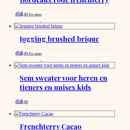
0.0
€
14,00
Per meter
This
product
has
options
Jogging brushed brique
that
may
be
0.0
€
14,00
Per meter
chosen
This
on
product
the
has
product
options
Sem sweater voor heren en
page
that
tieners en unisex kids
may
be
chosen
on
0.0
€
16,00
the
product
page
Frenchterry Cacao