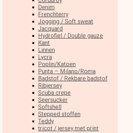
Corduroy
Denim
Frenchterry
Jogging / Soft sweat
Jacquard
Hydrofiel / Double gauze
Kant
Linnen
Lycra
Poplin/Katoen
Punta – Milano/Roma
Badstof / Rekbare badstof
Ribjersey
Scuba crepe
Seersucker
Softshell
Stepped stoffen
Teddy
tricot / jersey met print