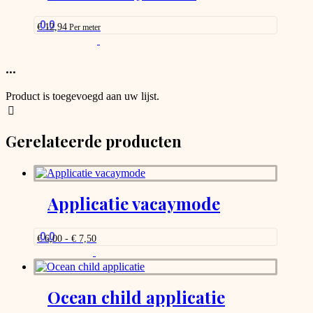
0.0
€
12,94
Per meter
This
product
has
...
options
that
Product is toegevoegd aan uw lijst.
may
be
chosen
Gerelateerde producten
on
the
product
page
Applicatie vacaymode
0.0
Prijsklasse:
€
6,00
-
€
7,50
€ 6,00
Dit
tot
product
€ 7,50
heeft
meerdere
Ocean child applicatie
variaties.