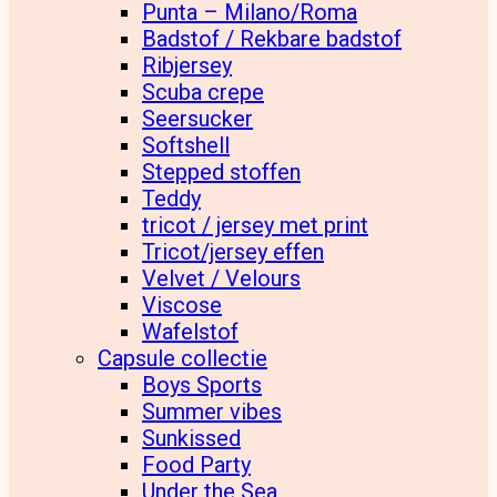
Punta – Milano/Roma
Badstof / Rekbare badstof
Ribjersey
Scuba crepe
Seersucker
Softshell
Stepped stoffen
Teddy
tricot / jersey met print
Tricot/jersey effen
Velvet / Velours
Viscose
Wafelstof
Capsule collectie
Boys Sports
Summer vibes
Sunkissed
Food Party
Under the Sea