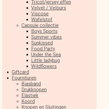
Tricot/jersey effen
Velvet / Velours
Viscose
Wafelstof
Capsule collectie
Boys Sports
Summer vibes
Sunkissed
Food Party
Under the Sea
Little ladybug
Wildflowers
Giftcard
Fournituren
Biasband
Drukknopen
Elastiek
Koord
Knopen en Sluitingen