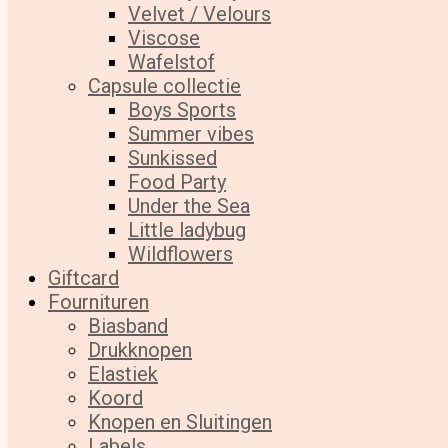
Velvet / Velours
Viscose
Wafelstof
Capsule collectie
Boys Sports
Summer vibes
Sunkissed
Food Party
Under the Sea
Little ladybug
Wildflowers
Giftcard
Fournituren
Biasband
Drukknopen
Elastiek
Koord
Knopen en Sluitingen
Labels