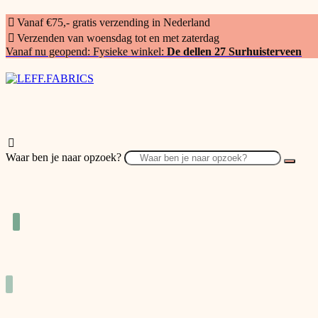
Vanaf €75,- gratis verzending in Nederland
Verzenden van woensdag tot en met zaterdag
Vanaf nu geopend: Fysieke winkel:
De dellen 27 Surhuisterveen
Waar ben je naar opzoek?