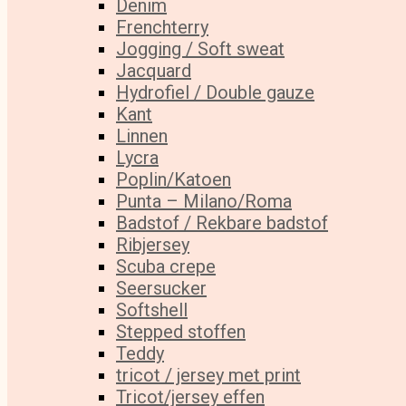
Denim
Frenchterry
Jogging / Soft sweat
Jacquard
Hydrofiel / Double gauze
Kant
Linnen
Lycra
Poplin/Katoen
Punta – Milano/Roma
Badstof / Rekbare badstof
Ribjersey
Scuba crepe
Seersucker
Softshell
Stepped stoffen
Teddy
tricot / jersey met print
Tricot/jersey effen