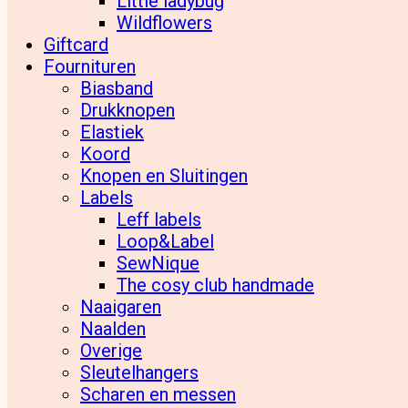
Little ladybug
Wildflowers
Giftcard
Fournituren
Biasband
Drukknopen
Elastiek
Koord
Knopen en Sluitingen
Labels
Leff labels
Loop&Label
SewNique
The cosy club handmade
Naaigaren
Naalden
Overige
Sleutelhangers
Scharen en messen