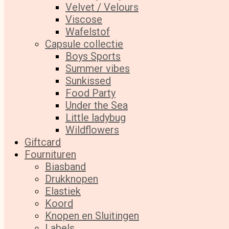
Velvet / Velours
Viscose
Wafelstof
Capsule collectie
Boys Sports
Summer vibes
Sunkissed
Food Party
Under the Sea
Little ladybug
Wildflowers
Giftcard
Fournituren
Biasband
Drukknopen
Elastiek
Koord
Knopen en Sluitingen
Labels