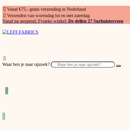
Vanaf €75,- gratis verzending in Nederland
Verzenden van woensdag tot en met zaterdag
Vanaf nu geopend: Fysieke winkel:
De dellen 27 Surhuisterveen
Waar ben je naar opzoek?