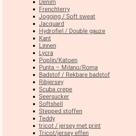
Denim
Frenchterry
Jogging / Soft sweat
Jacquard
Hydrofiel / Double gauze
Kant
Linnen
Lycra
Poplin/Katoen
Punta – Milano/Roma
Badstof / Rekbare badstof
Ribjersey
Scuba crepe
Seersucker
Softshell
Stepped stoffen
Teddy
tricot / jersey met print
Tricot/jersey effen