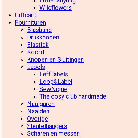
Little ladybug
Wildflowers
Giftcard
Fournituren
Biasband
Drukknopen
Elastiek
Koord
Knopen en Sluitingen
Labels
Leff labels
Loop&Label
SewNique
The cosy club handmade
Naaigaren
Naalden
Overige
Sleutelhangers
Scharen en messen