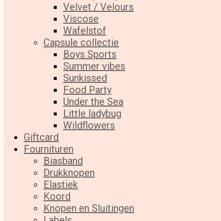
Velvet / Velours
Viscose
Wafelstof
Capsule collectie
Boys Sports
Summer vibes
Sunkissed
Food Party
Under the Sea
Little ladybug
Wildflowers
Giftcard
Fournituren
Biasband
Drukknopen
Elastiek
Koord
Knopen en Sluitingen
Labels