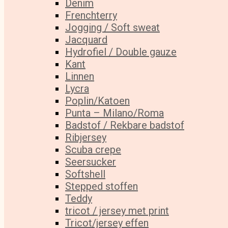
Denim
Frenchterry
Jogging / Soft sweat
Jacquard
Hydrofiel / Double gauze
Kant
Linnen
Lycra
Poplin/Katoen
Punta – Milano/Roma
Badstof / Rekbare badstof
Ribjersey
Scuba crepe
Seersucker
Softshell
Stepped stoffen
Teddy
tricot / jersey met print
Tricot/jersey effen