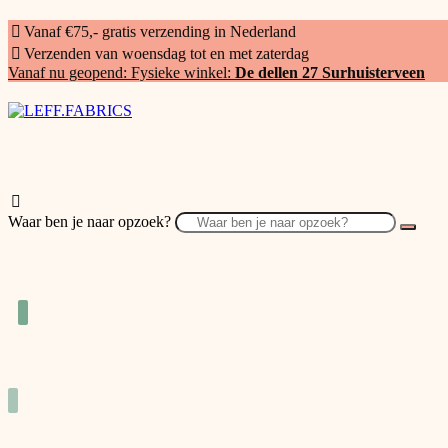
Vanaf €75,- gratis verzending in Nederland
Verzenden van woensdag tot en met zaterdag
Vanaf nu geopend: Fysieke winkel:
De dellen 27 Surhuisterveen
Waar ben je naar opzoek?