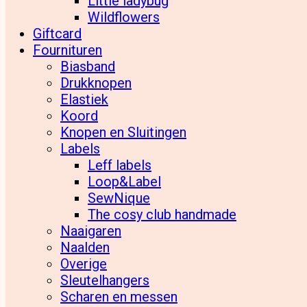
Little ladybug
Wildflowers
Giftcard
Fournituren
Biasband
Drukknopen
Elastiek
Koord
Knopen en Sluitingen
Labels
Leff labels
Loop&Label
SewNique
The cosy club handmade
Naaigaren
Naalden
Overige
Sleutelhangers
Scharen en messen