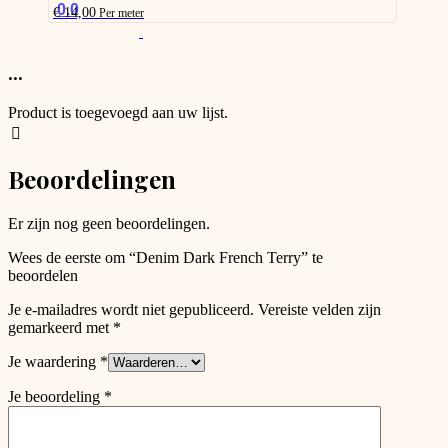
be
0.0
€
14,00
Per meter
chosen
This
on
product
the
has
...
product
options
page
that
Product is toegevoegd aan uw lijst.
may
be
chosen
Beoordelingen
on
the
product
Er zijn nog geen beoordelingen.
page
Wees de eerste om “Denim Dark French Terry” te
beoordelen
Je e-mailadres wordt niet gepubliceerd.
Vereiste velden zijn
gemarkeerd met
*
Je waardering
*
Je beoordeling
*