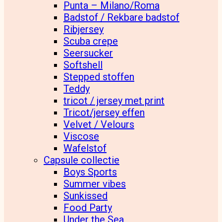
Punta – Milano/Roma
Badstof / Rekbare badstof
Ribjersey
Scuba crepe
Seersucker
Softshell
Stepped stoffen
Teddy
tricot / jersey met print
Tricot/jersey effen
Velvet / Velours
Viscose
Wafelstof
Capsule collectie
Boys Sports
Summer vibes
Sunkissed
Food Party
Under the Sea