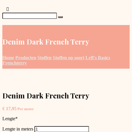
Denim Dark French Terry
Home
Producten
Stoffen
Stoffen op soort
Leff's Basics
Frenchterry
Denim Dark French Terry
€
17,95
Per meter
Lengte
*
Lengte in meters