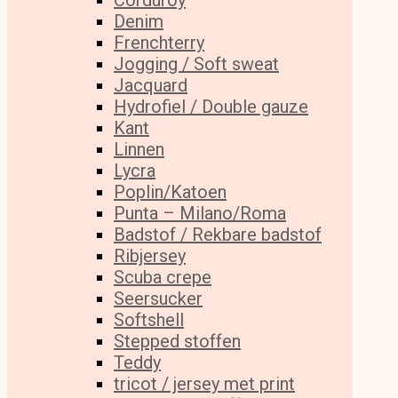
Corduroy
Denim
Frenchterry
Jogging / Soft sweat
Jacquard
Hydrofiel / Double gauze
Kant
Linnen
Lycra
Poplin/Katoen
Punta – Milano/Roma
Badstof / Rekbare badstof
Ribjersey
Scuba crepe
Seersucker
Softshell
Stepped stoffen
Teddy
tricot / jersey met print