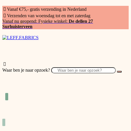
Vanaf €75,- gratis verzending in Nederland
Verzenden van woensdag tot en met zaterdag
Vanaf nu geopend: Fysieke winkel:
De dellen 27
Surhuisterveen
Waar ben je naar opzoek?