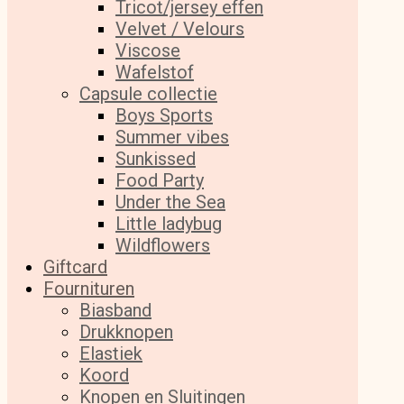
Tricot/jersey effen
Velvet / Velours
Viscose
Wafelstof
Capsule collectie
Boys Sports
Summer vibes
Sunkissed
Food Party
Under the Sea
Little ladybug
Wildflowers
Giftcard
Fournituren
Biasband
Drukknopen
Elastiek
Koord
Knopen en Sluitingen