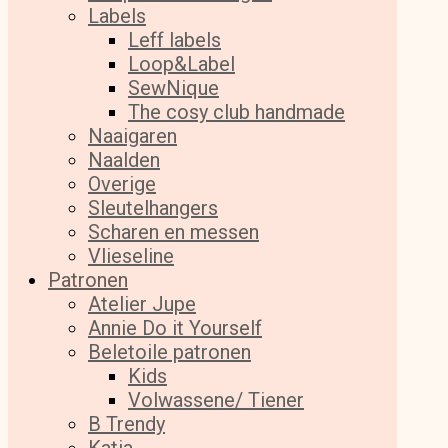
Labels
Leff labels
Loop&Label
SewNique
The cosy club handmade
Naaigaren
Naalden
Overige
Sleutelhangers
Scharen en messen
Vlieseline
Patronen
Atelier Jupe
Annie Do it Yourself
Beletoile patronen
Kids
Volwassene/ Tiener
B Trendy