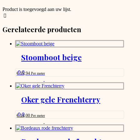
Product is toegevoegd aan uw lijst.
Gerelateerde producten
Stoomboot beige
0.0
€
19,94
Per meter
This
product
has
options
Oker gele Frenchterry
that
may
be
0.0
€
14,00
Per meter
chosen
This
on
product
the
has
product
options