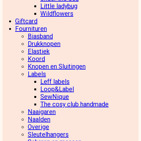
Little ladybug
Wildflowers
Giftcard
Fournituren
Biasband
Drukknopen
Elastiek
Koord
Knopen en Sluitingen
Labels
Leff labels
Loop&Label
SewNique
The cosy club handmade
Naaigaren
Naalden
Overige
Sleutelhangers