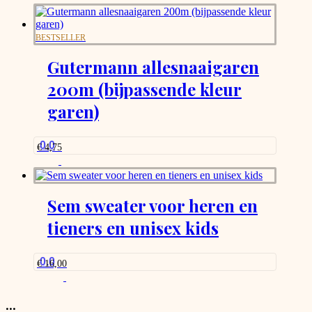
BESTSELLER
Gutermann allesnaaigaren
200m (bijpassende kleur
garen)
0.0
€
4,75
Sem sweater voor heren en
tieners en unisex kids
0.0
€
16,00
...