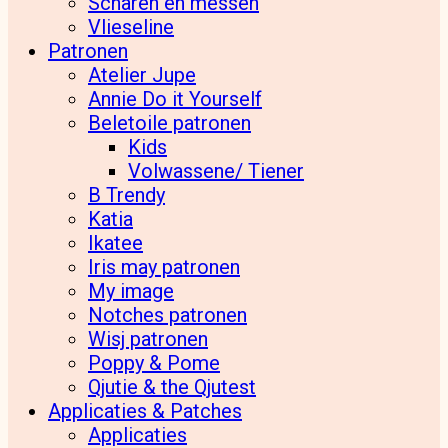
Scharen en messen
Vlieseline
Patronen
Atelier Jupe
Annie Do it Yourself
Beletoile patronen
Kids
Volwassene/ Tiener
B Trendy
Katia
Ikatee
Iris may patronen
My image
Notches patronen
Wisj patronen
Poppy & Pome
Qjutie & the Qjutest
Applicaties & Patches
Applicaties