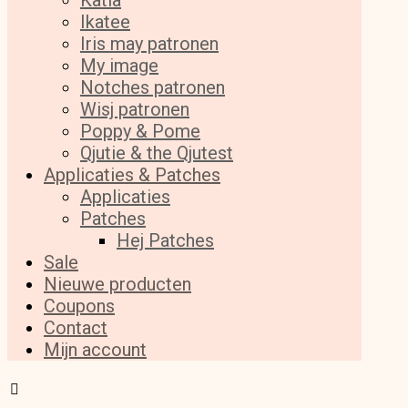
Katia
Ikatee
Iris may patronen
My image
Notches patronen
Wisj patronen
Poppy & Pome
Qjutie & the Qjutest
Applicaties & Patches
Applicaties
Patches
Hej Patches
Sale
Nieuwe producten
Coupons
Contact
Mijn account