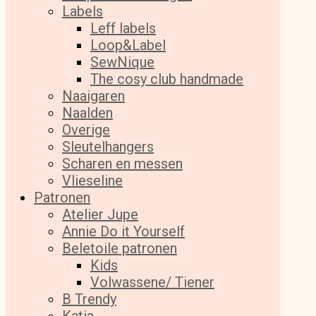
Labels
Leff labels
Loop&Label
SewNique
The cosy club handmade
Naaigaren
Naalden
Overige
Sleutelhangers
Scharen en messen
Vlieseline
Patronen
Atelier Jupe
Annie Do it Yourself
Beletoile patronen
Kids
Volwassene/ Tiener
B Trendy