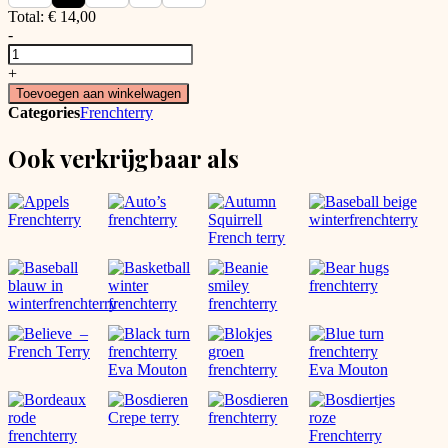
Total:
€
14,00
-
Frenchterry
Karamel
+
aantal
Toevoegen aan winkelwagen
Categories
Frenchterry
Ook verkrijgbaar als