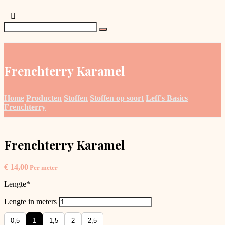
Frenchterry Karamel
Home
Producten
Stoffen
Stoffen op soort
Leff's Basics
Frenchterry
Frenchterry Karamel
€
14,00
Per meter
Lengte
*
Lengte in meters
0,5
1
1,5
2
2,5