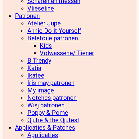
Scharen en messen
Vlieseline
Patronen
Atelier Jupe
Annie Do it Yourself
Beletoile patronen
Kids
Volwassene/ Tiener
B Trendy
Katia
Ikatee
Iris may patronen
My image
Notches patronen
Wisj patronen
Poppy & Pome
Qjutie & the Qjutest
Applicaties & Patches
Applicaties