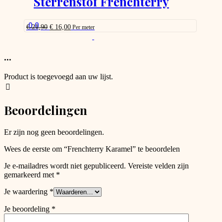
Sterrenstof Frenchterry
page
that
may
be
0.0
Oorspronkelijke
Huidige
€
21,90
€
16,00
Per meter
chosen
prijs
prijs
This
on
was:
is:
product
the
€ 21,90.
€ 16,00.
has
...
product
options
page
that
Product is toegevoegd aan uw lijst.
may
be
chosen
Beoordelingen
on
the
product
Er zijn nog geen beoordelingen.
page
Wees de eerste om “Frenchterry Karamel” te beoordelen
Je e-mailadres wordt niet gepubliceerd.
Vereiste velden zijn
gemarkeerd met
*
Je waardering
*
Je beoordeling
*