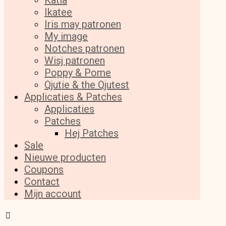
Katia
Ikatee
Iris may patronen
My image
Notches patronen
Wisj patronen
Poppy & Pome
Qjutie & the Qjutest
Applicaties & Patches
Applicaties
Patches
Hej Patches
Sale
Nieuwe producten
Coupons
Contact
Mijn account