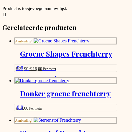
options
page
that
Product is toegevoegd aan uw lijst.
may
be
chosen
Gerelateerde producten
on
the
product
Aanbieding!
page
Groene Shapes Frenchterry
0.0
Oorspronkelijke
Huidige
€
21,90
€
16,00
Per meter
prijs
prijs
This
was:
is:
product
€ 21,90.
€ 16,00.
has
options
Donker groene frenchterry
that
may
be
0.0
€
14,00
Per meter
chosen
This
on
product
Aanbieding!
the
has
product
options