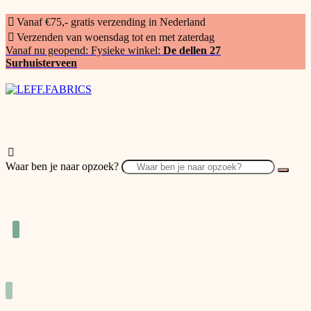
Vanaf €75,- gratis verzending in Nederland
Verzenden van woensdag tot en met zaterdag
Vanaf nu geopend: Fysieke winkel:
De dellen 27
Surhuisterveen
Waar ben je naar opzoek?