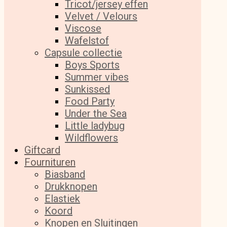
Tricot/jersey effen
Velvet / Velours
Viscose
Wafelstof
Capsule collectie
Boys Sports
Summer vibes
Sunkissed
Food Party
Under the Sea
Little ladybug
Wildflowers
Giftcard
Fournituren
Biasband
Drukknopen
Elastiek
Koord
Knopen en Sluitingen