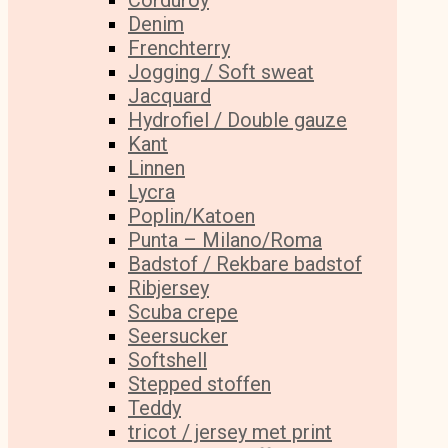
Corduroy
Denim
Frenchterry
Jogging / Soft sweat
Jacquard
Hydrofiel / Double gauze
Kant
Linnen
Lycra
Poplin/Katoen
Punta – Milano/Roma
Badstof / Rekbare badstof
Ribjersey
Scuba crepe
Seersucker
Softshell
Stepped stoffen
Teddy
tricot / jersey met print