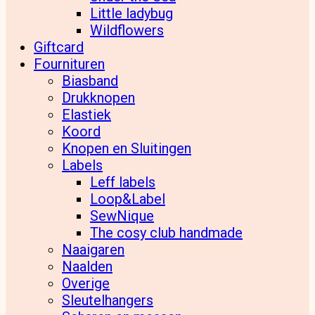
Little ladybug
Wildflowers
Giftcard
Fournituren
Biasband
Drukknopen
Elastiek
Koord
Knopen en Sluitingen
Labels
Leff labels
Loop&Label
SewNique
The cosy club handmade
Naaigaren
Naalden
Overige
Sleutelhangers