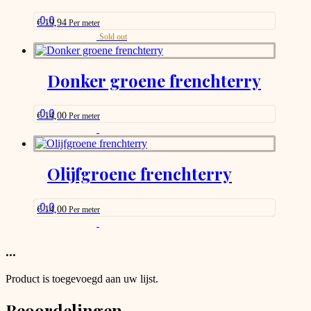
may
be
0.0
€
19,94
Per meter
chosen
This
Sold out
on
product
the
has
product
options
Donker groene frenchterry
page
that
may
be
0.0
€
14,00
Per meter
chosen
This
on
product
the
has
product
options
Olijfgroene frenchterry
page
that
may
be
0.0
€
14,00
Per meter
chosen
This
on
product
the
has
...
product
options
page
that
Product is toegevoegd aan uw lijst.
may
be
Beoordelingen
chosen