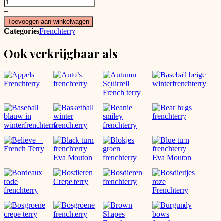
Leff's
Rock
+
&
Toevoegen aan winkelwagen
Roll
Categories
Frenchterry
Gitaren
Frenchterry
Ook verkrijgbaar als
aantal