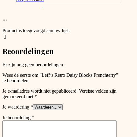
Per meter
chosen
This
on
product
the
has
...
product
options
page
that
Product is toegevoegd aan uw lijst.
may
be
chosen
Beoordelingen
on
the
product
Er zijn nog geen beoordelingen.
page
Wees de eerste om “Leff’s Retro Daisy Blocks Frenchterry”
te beoordelen
Je e-mailadres wordt niet gepubliceerd.
Vereiste velden zijn
gemarkeerd met
*
Je waardering
*
Je beoordeling
*