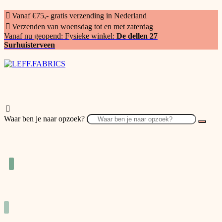
Vanaf €75,- gratis verzending in Nederland
Verzenden van woensdag tot en met zaterdag
Vanaf nu geopend: Fysieke winkel:
De dellen 27
Surhuisterveen
Waar ben je naar opzoek?