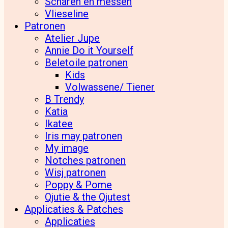
Scharen en messen
Vlieseline
Patronen
Atelier Jupe
Annie Do it Yourself
Beletoile patronen
Kids
Volwassene/ Tiener
B Trendy
Katia
Ikatee
Iris may patronen
My image
Notches patronen
Wisj patronen
Poppy & Pome
Qjutie & the Qjutest
Applicaties & Patches
Applicaties