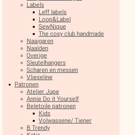
Labels
Leff labels
Loop&Label
SewNique
The cosy club handmade
Naaigaren
Naalden
Overige
Sleutelhangers
Scharen en messen
Vlieseline
Patronen
Atelier Jupe
Annie Do it Yourself
Beletoile patronen
Kids
Volwassene/ Tiener
B Trendy