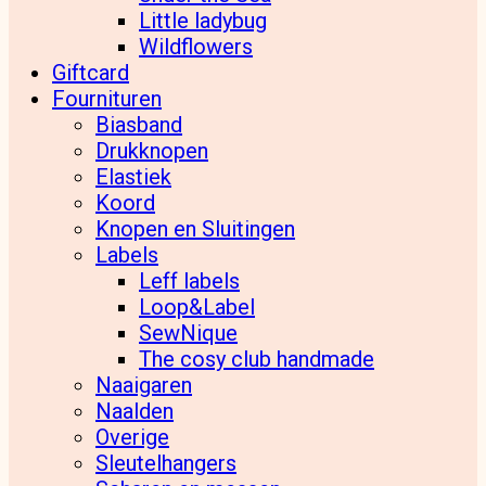
Little ladybug
Wildflowers
Giftcard
Fournituren
Biasband
Drukknopen
Elastiek
Koord
Knopen en Sluitingen
Labels
Leff labels
Loop&Label
SewNique
The cosy club handmade
Naaigaren
Naalden
Overige
Sleutelhangers