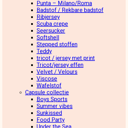
Punta – Milano/Roma
Badstof / Rekbare badstof
Ribjersey
Scuba crepe
Seersucker
Softshell
Stepped stoffen
Teddy
tricot / jersey met print
Tricot/jersey effen
Velvet / Velours
Viscose
Wafelstof
Capsule collectie
Boys Sports
Summer vibes
Sunkissed
Food Party
Under the Sea