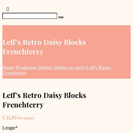
Leff’s Retro Daisy Blocks
Frenchterry
Home
Producten
Stoffen
Stoffen op soort
Leff's Basics
Frenchterry
Leff’s Retro Daisy Blocks
Frenchterry
€
21,95
Per meter
Lengte
*