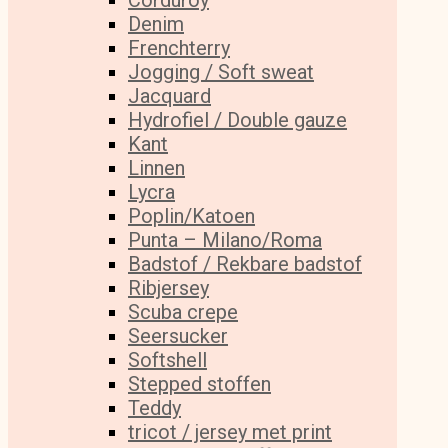
Corduroy
Denim
Frenchterry
Jogging / Soft sweat
Jacquard
Hydrofiel / Double gauze
Kant
Linnen
Lycra
Poplin/Katoen
Punta – Milano/Roma
Badstof / Rekbare badstof
Ribjersey
Scuba crepe
Seersucker
Softshell
Stepped stoffen
Teddy
tricot / jersey met print