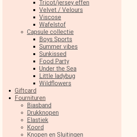
Tricot/jersey effen
Velvet / Velours
Viscose
Wafelstof
Capsule collectie
Boys Sports
Summer vibes
Sunkissed
Food Party
Under the Sea
Little ladybug
Wildflowers
Giftcard
Fournituren
Biasband
Drukknopen
Elastiek
Koord
Knopen en Sluitingen