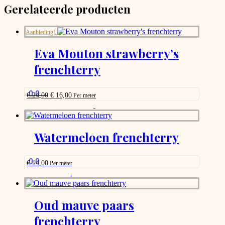
Gerelateerde producten
Aanbieding!
Eva Mouton strawberry’s
frenchterry
0.0
Oorspronkelijke
Huidige
€
24,00
€
16,00
Per meter
prijs
prijs
This
was:
is:
product
€ 24,00.
€ 16,00.
has
options
Watermeloen frenchterry
that
may
be
0.0
€
14,00
Per meter
chosen
This
on
product
the
has
product
options
Oud mauve paars
page
that
frenchterry
may