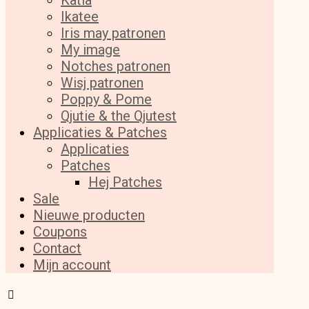
Katia
Ikatee
Iris may patronen
My image
Notches patronen
Wisj patronen
Poppy & Pome
Qjutie & the Qjutest
Applicaties & Patches
Applicaties
Patches
Hej Patches
Sale
Nieuwe producten
Coupons
Contact
Mijn account