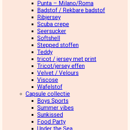
Punta – Milano/Roma
Badstof / Rekbare badstof
Ribjersey
Scuba crepe
Seersucker
Softshell
Stepped stoffen
Teddy
tricot / jersey met print
Tricot/jersey effen
Velvet / Velours
Viscose
Wafelstof
Capsule collectie
Boys Sports
Summer vibes
Sunkissed
Food Party
Under the Sea