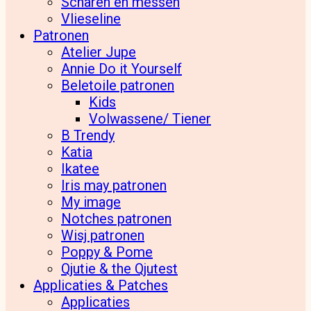
Scharen en messen
Vlieseline
Patronen
Atelier Jupe
Annie Do it Yourself
Beletoile patronen
Kids
Volwassene/ Tiener
B Trendy
Katia
Ikatee
Iris may patronen
My image
Notches patronen
Wisj patronen
Poppy & Pome
Qjutie & the Qjutest
Applicaties & Patches
Applicaties