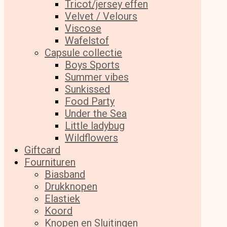
Tricot/jersey effen
Velvet / Velours
Viscose
Wafelstof
Capsule collectie
Boys Sports
Summer vibes
Sunkissed
Food Party
Under the Sea
Little ladybug
Wildflowers
Giftcard
Fournituren
Biasband
Drukknopen
Elastiek
Koord
Knopen en Sluitingen