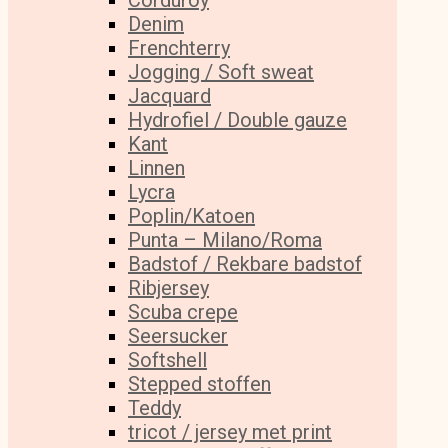
Corduroy
Denim
Frenchterry
Jogging / Soft sweat
Jacquard
Hydrofiel / Double gauze
Kant
Linnen
Lycra
Poplin/Katoen
Punta – Milano/Roma
Badstof / Rekbare badstof
Ribjersey
Scuba crepe
Seersucker
Softshell
Stepped stoffen
Teddy
tricot / jersey met print