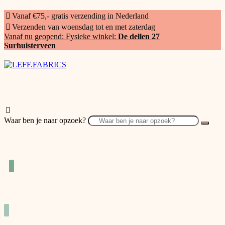
Vanaf €75,- gratis verzending in Nederland
Verzenden van woensdag tot en met zaterdag
Vanaf nu geopend: Fysieke winkel:
De dellen 27
Surhuisterveen
Waar ben je naar opzoek?