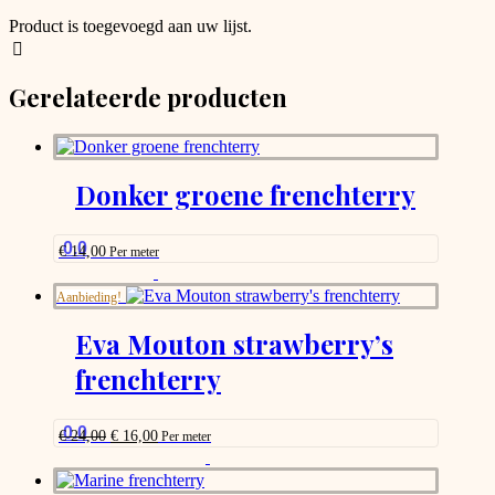
that
Product is toegevoegd aan uw lijst.
may
be
chosen
Gerelateerde producten
on
the
product
page
Donker groene frenchterry
0.0
€
14,00
Per meter
This
product
Aanbieding!
has
options
Eva Mouton strawberry’s
that
frenchterry
may
be
chosen
on
0.0
Oorspronkelijke
Huidige
€
24,00
€
16,00
Per meter
the
prijs
prijs
This
was:
is:
product
product
€ 24,00.
€ 16,00.
page