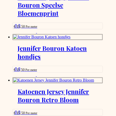
Bouron Speelse
be
chosen
Bloemenprint
on
the
product
0.0
page
€
15,50
Per meter
This
product
has
options
Jennifer Bouron Katoen
that
hondjes
may
be
chosen
on
0.0
€
11,50
Per meter
the
This
product
product
page
has
options
Katoenen Jersey Jennifer
that
Bouron Retro Bloom
may
be
chosen
on
0.0
€
15,50
Per meter