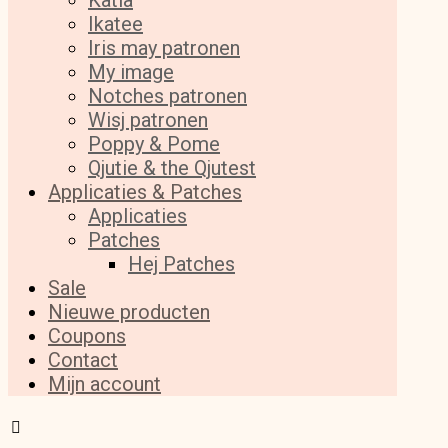
Katia
Ikatee
Iris may patronen
My image
Notches patronen
Wisj patronen
Poppy & Pome
Qjutie & the Qjutest
Applicaties & Patches
Applicaties
Patches
Hej Patches
Sale
Nieuwe producten
Coupons
Contact
Mijn account