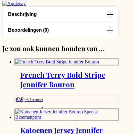
Beschrijving
Beoordelingen (0)
Je zou ook kunnen houden van …
French Terry Bold Stripe
Jennifer Bouron
0.0
€
16,95
Per meter
This
product
has
options
that
Katoenen Jersey Jennifer
may