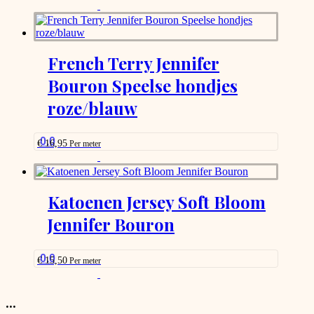
the
This
product
product
page
has
options
that
French Terry Jennifer
may
Bouron Speelse hondjes
be
chosen
roze/blauw
on
the
product
0.0
page
€
16,95
Per meter
This
product
has
options
Katoenen Jersey Soft Bloom
that
Jennifer Bouron
may
be
chosen
on
0.0
€
15,50
Per meter
the
This
product
product
page
has
...
options