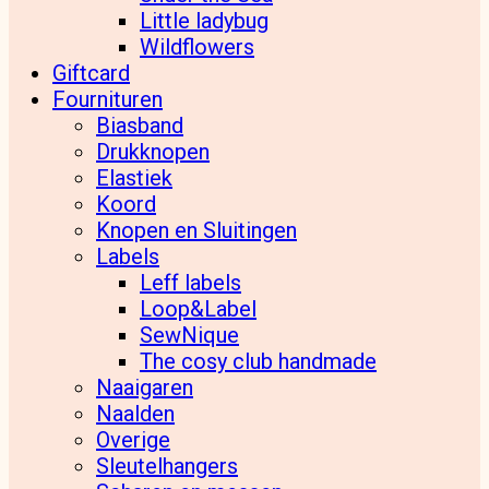
Little ladybug
Wildflowers
Giftcard
Fournituren
Biasband
Drukknopen
Elastiek
Koord
Knopen en Sluitingen
Labels
Leff labels
Loop&Label
SewNique
The cosy club handmade
Naaigaren
Naalden
Overige
Sleutelhangers