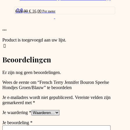
may
be
0.0
Oorspronkelijke
Huidige
€
21,90
€
16,00
Per meter
chosen
prijs
prijs
This
on
was:
is:
product
the
€ 21,90.
€ 16,00.
has
...
product
options
page
that
Product is toegevoegd aan uw lijst.
may
be
chosen
Beoordelingen
on
the
product
Er zijn nog geen beoordelingen.
page
Wees de eerste om “French Terry Jennifer Bouron Speelse
Hondjes Groen/Blauw” te beoordelen
Je e-mailadres wordt niet gepubliceerd.
Vereiste velden zijn
gemarkeerd met
*
Je waardering
*
Je beoordeling
*