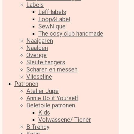
Labels
Leff labels
Loop&Label
SewNique
The cosy club handmade
Naaigaren
Naalden
Overige
Sleutelhangers
Scharen en messen
Vlieseline
Patronen
Atelier Jupe
Annie Do it Yourself
Beletoile patronen
Kids
Volwassene/ Tiener
B Trendy