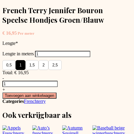
French Terry Jennifer Bouron
Speelse Hondjes Groen/Blauw
€
16,95
Per meter
Lengte
*
Lengte in meters
0,5
1
1,5
2
2,5
Total:
€
16,95
-
French
Terry
+
Jennifer
Toevoegen aan winkelwagen
Bouron
Categories
Frenchterry
Speelse
Hondjes
Ook verkrijgbaar als
Groen/Blauw
aantal