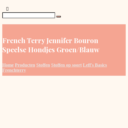
French Terry Jennifer Bouron
Speelse Hondjes Groen/Blauw
Home
Producten
Stoffen
Stoffen op soort
Leff's Basics
Frenchterry