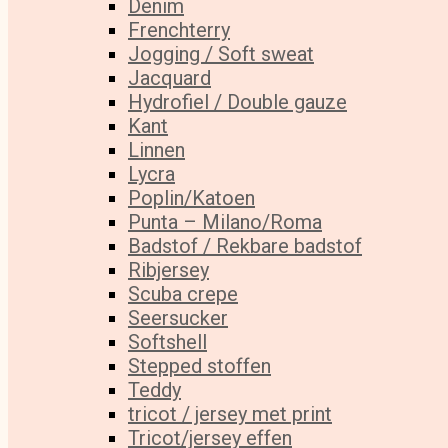
Denim
Frenchterry
Jogging / Soft sweat
Jacquard
Hydrofiel / Double gauze
Kant
Linnen
Lycra
Poplin/Katoen
Punta – Milano/Roma
Badstof / Rekbare badstof
Ribjersey
Scuba crepe
Seersucker
Softshell
Stepped stoffen
Teddy
tricot / jersey met print
Tricot/jersey effen