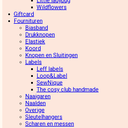
Little ladybug
Wildflowers
Giftcard
Fournituren
Biasband
Drukknopen
Elastiek
Koord
Knopen en Sluitingen
Labels
Leff labels
Loop&Label
SewNique
The cosy club handmade
Naaigaren
Naalden
Overige
Sleutelhangers
Scharen en messen