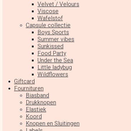
Velvet / Velours
Viscose
Wafelstof
Capsule collectie
Boys Sports
Summer vibes
Sunkissed
Food Party
Under the Sea
Little ladybug
Wildflowers
Giftcard
Fournituren
Biasband
Drukknopen
Elastiek
Koord
Knopen en Sluitingen
Labels