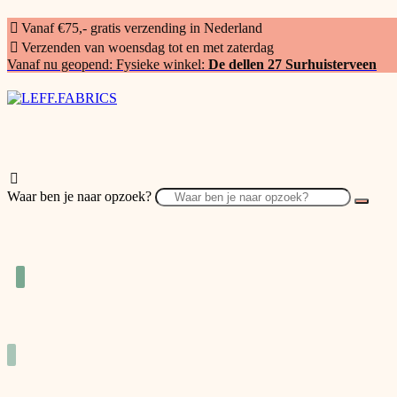
Vanaf €75,- gratis verzending in Nederland
Verzenden van woensdag tot en met zaterdag
Vanaf nu geopend: Fysieke winkel:
De dellen 27 Surhuisterveen
Waar ben je naar opzoek?