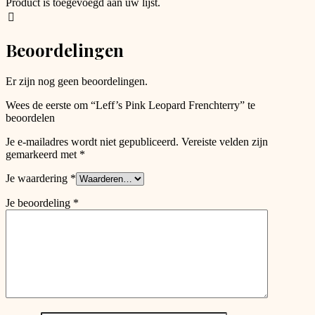
Product is toegevoegd aan uw lijst.
may
be
chosen
Beoordelingen
on
the
product
Er zijn nog geen beoordelingen.
page
Wees de eerste om “Leff’s Pink Leopard Frenchterry” te
beoordelen
Je e-mailadres wordt niet gepubliceerd.
Vereiste velden zijn
gemarkeerd met
*
Je waardering
*
Je beoordeling
*