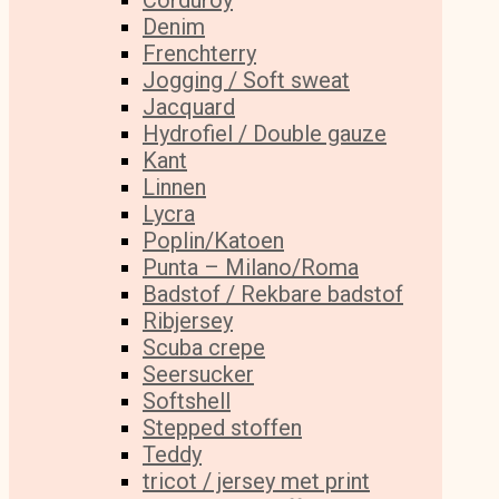
Corduroy
Denim
Frenchterry
Jogging / Soft sweat
Jacquard
Hydrofiel / Double gauze
Kant
Linnen
Lycra
Poplin/Katoen
Punta – Milano/Roma
Badstof / Rekbare badstof
Ribjersey
Scuba crepe
Seersucker
Softshell
Stepped stoffen
Teddy
tricot / jersey met print