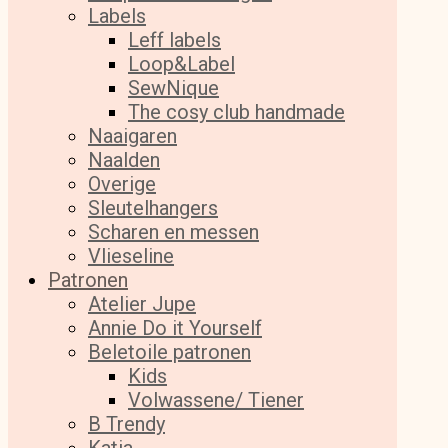
Labels
Leff labels
Loop&Label
SewNique
The cosy club handmade
Naaigaren
Naalden
Overige
Sleutelhangers
Scharen en messen
Vlieseline
Patronen
Atelier Jupe
Annie Do it Yourself
Beletoile patronen
Kids
Volwassene/ Tiener
B Trendy