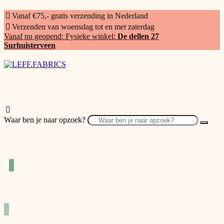
Vanaf €75,- gratis verzending in Nederland
Verzenden van woensdag tot en met zaterdag
Vanaf nu geopend: Fysieke winkel:
De dellen 27
Surhuisterveen
Waar ben je naar opzoek?