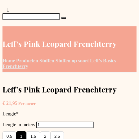
Leff’s Pink Leopard Frenchterry
Home
Producten
Stoffen
Stoffen op soort
Leff's Basics
Frenchterry
Leff’s Pink Leopard Frenchterry
€
21,95
Per meter
Lengte
*
Lengte in meters
0,5
1
1,5
2
2,5