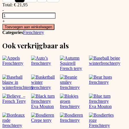
Total:
€
21,95
-
Leff's
Pink
+
Leopard
Toevoegen aan winkelwagen
Frenchterry
Categories
Frenchterry
aantal
Ook verkrijgbaar als