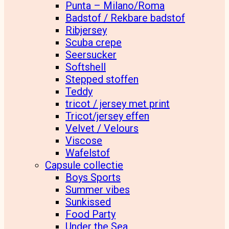
Punta – Milano/Roma
Badstof / Rekbare badstof
Ribjersey
Scuba crepe
Seersucker
Softshell
Stepped stoffen
Teddy
tricot / jersey met print
Tricot/jersey effen
Velvet / Velours
Viscose
Wafelstof
Capsule collectie
Boys Sports
Summer vibes
Sunkissed
Food Party
Under the Sea