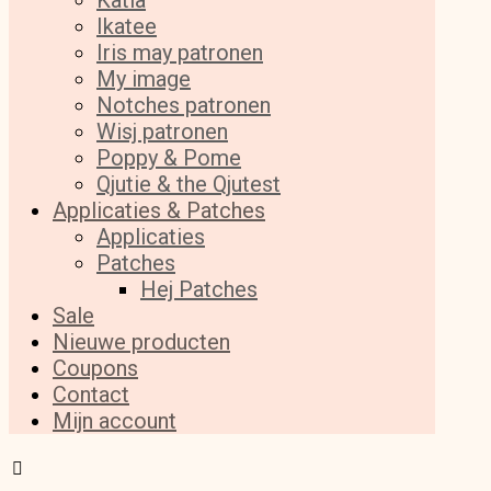
Katia
Ikatee
Iris may patronen
My image
Notches patronen
Wisj patronen
Poppy & Pome
Qjutie & the Qjutest
Applicaties & Patches
Applicaties
Patches
Hej Patches
Sale
Nieuwe producten
Coupons
Contact
Mijn account