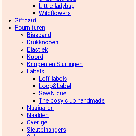
Little ladybug
Wildflowers
Giftcard
Fournituren
Biasband
Drukknopen
Elastiek
Koord
Knopen en Sluitingen
Labels
Leff labels
Loop&Label
SewNique
The cosy club handmade
Naaigaren
Naalden
Overige
Sleutelhangers