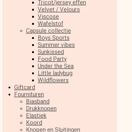
Tricot/jersey effen
Velvet / Velours
Viscose
Wafelstof
Capsule collectie
Boys Sports
Summer vibes
Sunkissed
Food Party
Under the Sea
Little ladybug
Wildflowers
Giftcard
Fournituren
Biasband
Drukknopen
Elastiek
Koord
Knopen en Sluitingen