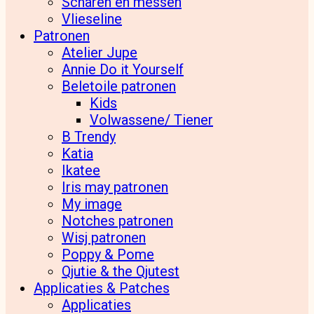
Scharen en messen
Vlieseline
Patronen
Atelier Jupe
Annie Do it Yourself
Beletoile patronen
Kids
Volwassene/ Tiener
B Trendy
Katia
Ikatee
Iris may patronen
My image
Notches patronen
Wisj patronen
Poppy & Pome
Qjutie & the Qjutest
Applicaties & Patches
Applicaties