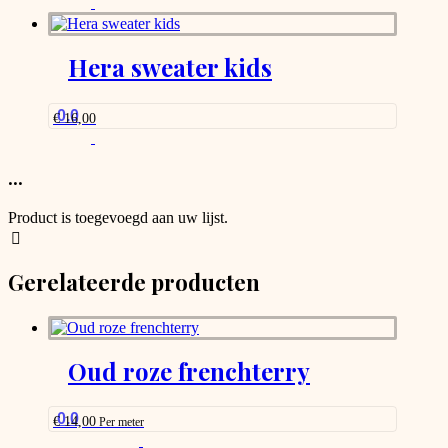
on
the
product
Hera sweater kids
page
0.0
€
16,00
...
Product is toegevoegd aan uw lijst.
Gerelateerde producten
Oud roze frenchterry
0.0
€
14,00
Per meter
This