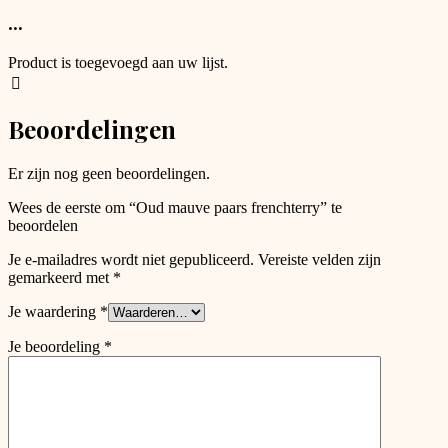
the
has
...
product
options
page
that
Product is toegevoegd aan uw lijst.
may
be
chosen
Beoordelingen
on
the
product
Er zijn nog geen beoordelingen.
page
Wees de eerste om “Oud mauve paars frenchterry” te
beoordelen
Je e-mailadres wordt niet gepubliceerd.
Vereiste velden zijn
gemarkeerd met
*
Je waardering
*
Je beoordeling
*