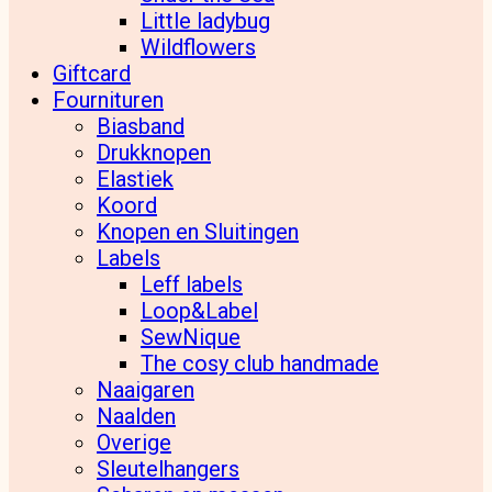
Little ladybug
Wildflowers
Giftcard
Fournituren
Biasband
Drukknopen
Elastiek
Koord
Knopen en Sluitingen
Labels
Leff labels
Loop&Label
SewNique
The cosy club handmade
Naaigaren
Naalden
Overige
Sleutelhangers