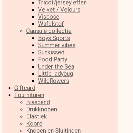
Tricot/jersey effen
Velvet / Velours
Viscose
Wafelstof
Capsule collectie
Boys Sports
Summer vibes
Sunkissed
Food Party
Under the Sea
Little ladybug
Wildflowers
Giftcard
Fournituren
Biasband
Drukknopen
Elastiek
Koord
Knopen en Sluitingen