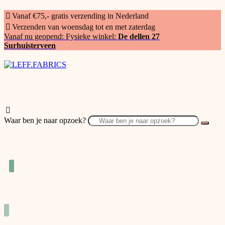
Vanaf €75,- gratis verzending in Nederland
Verzenden van woensdag tot en met zaterdag
Vanaf nu geopend: Fysieke winkel:
De dellen 27
Surhuisterveen
Waar ben je naar opzoek?