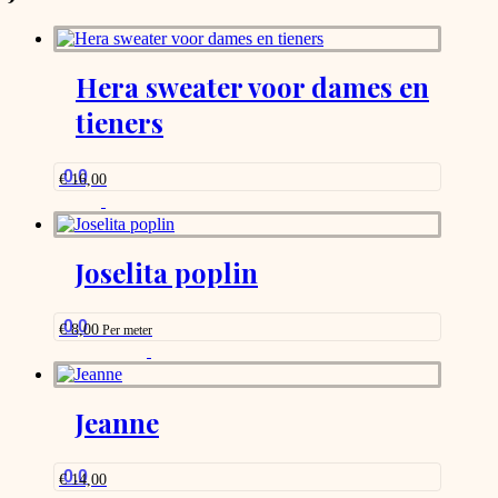
Hera sweater voor dames en
tieners
0.0
€
16,00
Joselita poplin
0.0
€
8,00
Per meter
This
product
has
options
Jeanne
that
may
be
0.0
€
14,00
chosen