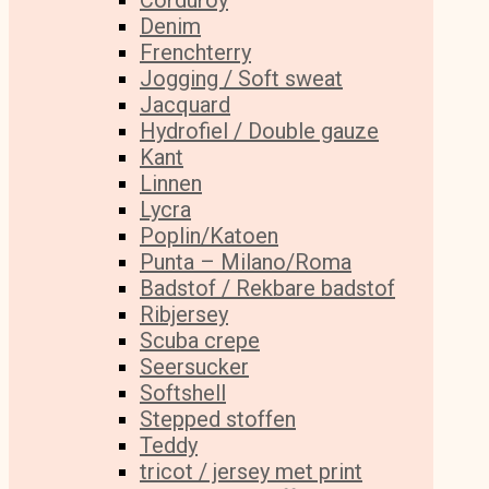
Corduroy
Denim
Frenchterry
Jogging / Soft sweat
Jacquard
Hydrofiel / Double gauze
Kant
Linnen
Lycra
Poplin/Katoen
Punta – Milano/Roma
Badstof / Rekbare badstof
Ribjersey
Scuba crepe
Seersucker
Softshell
Stepped stoffen
Teddy
tricot / jersey met print