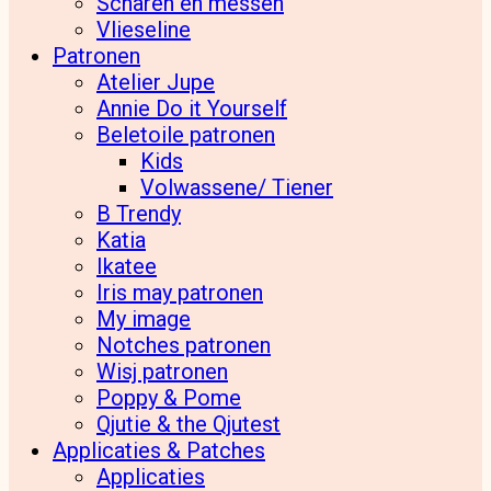
Scharen en messen
Vlieseline
Patronen
Atelier Jupe
Annie Do it Yourself
Beletoile patronen
Kids
Volwassene/ Tiener
B Trendy
Katia
Ikatee
Iris may patronen
My image
Notches patronen
Wisj patronen
Poppy & Pome
Qjutie & the Qjutest
Applicaties & Patches
Applicaties