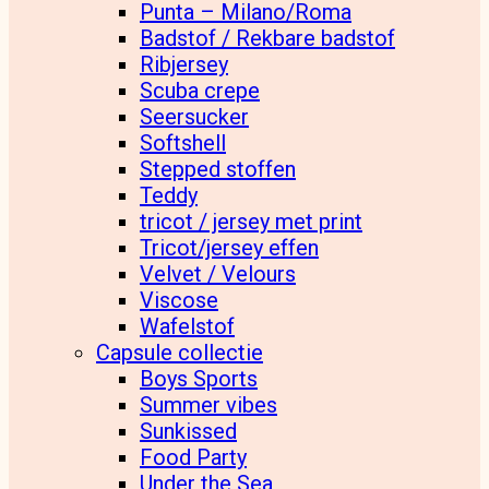
Punta – Milano/Roma
Badstof / Rekbare badstof
Ribjersey
Scuba crepe
Seersucker
Softshell
Stepped stoffen
Teddy
tricot / jersey met print
Tricot/jersey effen
Velvet / Velours
Viscose
Wafelstof
Capsule collectie
Boys Sports
Summer vibes
Sunkissed
Food Party
Under the Sea