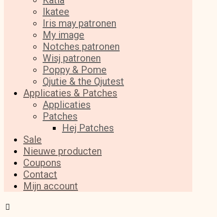
Katia
Ikatee
Iris may patronen
My image
Notches patronen
Wisj patronen
Poppy & Pome
Qjutie & the Qjutest
Applicaties & Patches
Applicaties
Patches
Hej Patches
Sale
Nieuwe producten
Coupons
Contact
Mijn account