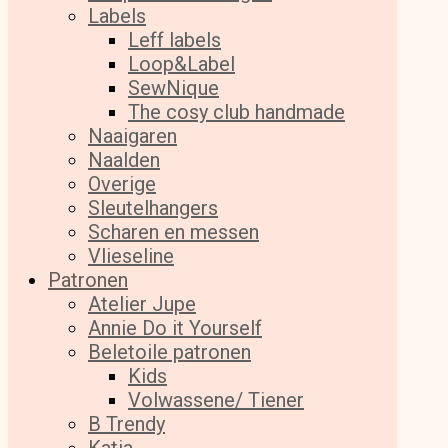
Labels
Leff labels
Loop&Label
SewNique
The cosy club handmade
Naaigaren
Naalden
Overige
Sleutelhangers
Scharen en messen
Vlieseline
Patronen
Atelier Jupe
Annie Do it Yourself
Beletoile patronen
Kids
Volwassene/ Tiener
B Trendy