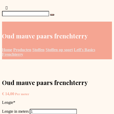
Oud mauve paars frenchterry
Home
Producten
Stoffen
Stoffen op soort
Leff's Basics
Frenchterry
Oud mauve paars frenchterry
€
14,00
Per meter
Lengte
*
Lengte in meters