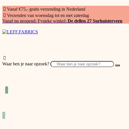
Vanaf €75,- gratis verzending in Nederland
Verzenden van woensdag tot en met zaterdag
Vanaf nu geopend: Fysieke winkel:
De dellen 27 Surhuisterveen
Waar ben je naar opzoek?