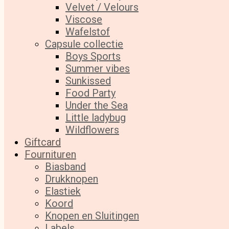
Velvet / Velours
Viscose
Wafelstof
Capsule collectie
Boys Sports
Summer vibes
Sunkissed
Food Party
Under the Sea
Little ladybug
Wildflowers
Giftcard
Fournituren
Biasband
Drukknopen
Elastiek
Koord
Knopen en Sluitingen
Labels