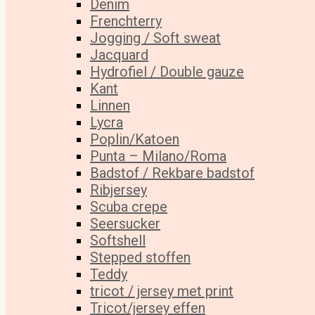
Denim
Frenchterry
Jogging / Soft sweat
Jacquard
Hydrofiel / Double gauze
Kant
Linnen
Lycra
Poplin/Katoen
Punta – Milano/Roma
Badstof / Rekbare badstof
Ribjersey
Scuba crepe
Seersucker
Softshell
Stepped stoffen
Teddy
tricot / jersey met print
Tricot/jersey effen