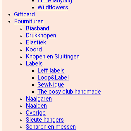
Little ladybug
Wildflowers
Giftcard
Fournituren
Biasband
Drukknopen
Elastiek
Koord
Knopen en Sluitingen
Labels
Leff labels
Loop&Label
SewNique
The cosy club handmade
Naaigaren
Naalden
Overige
Sleutelhangers
Scharen en messen