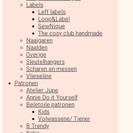
Labels
Leff labels
Loop&Label
SewNique
The cosy club handmade
Naaigaren
Naalden
Overige
Sleutelhangers
Scharen en messen
Vlieseline
Patronen
Atelier Jupe
Annie Do it Yourself
Beletoile patronen
Kids
Volwassene/ Tiener
B Trendy