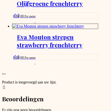
options
Olijfgroene frenchterry
that
may
be
0.0
€
14,00
Per meter
chosen
This
on
product
the
has
product
options
Eva Mouton strepen
page
that
strawberry frenchterry
may
be
chosen
on
0.0
€
24,00
Per meter
the
This
product
product
page
has
...
options
that
Product is toegevoegd aan uw lijst.
may
be
chosen
Beoordelingen
on
the
product
Er zijn nog geen beoordelingen.