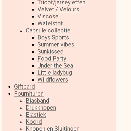
Tricot/jersey effen
Velvet / Velours
Viscose
Wafelstof
Capsule collectie
Boys Sports
Summer vibes
Sunkissed
Food Party
Under the Sea
Little ladybug
Wildflowers
Giftcard
Fournituren
Biasband
Drukknopen
Elastiek
Koord
Knopen en Sluitingen