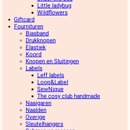
Little ladybug
Wildflowers
Giftcard
Fournituren
Biasband
Drukknopen
Elastiek
Koord
Knopen en Sluitingen
Labels
Leff labels
Loop&Label
SewNique
The cosy club handmade
Naaigaren
Naalden
Overige
Sleutelhangers