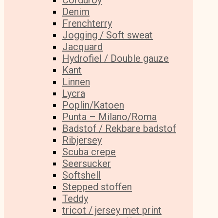
Corduroy
Denim
Frenchterry
Jogging / Soft sweat
Jacquard
Hydrofiel / Double gauze
Kant
Linnen
Lycra
Poplin/Katoen
Punta – Milano/Roma
Badstof / Rekbare badstof
Ribjersey
Scuba crepe
Seersucker
Softshell
Stepped stoffen
Teddy
tricot / jersey met print