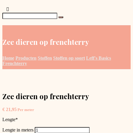
Zee dieren op frenchterry
Home
Producten
Stoffen
Stoffen op soort
Leff's Basics
Frenchterry
Zee dieren op frenchterry
€
21,95
Per meter
Lengte
*
Lengte in meters