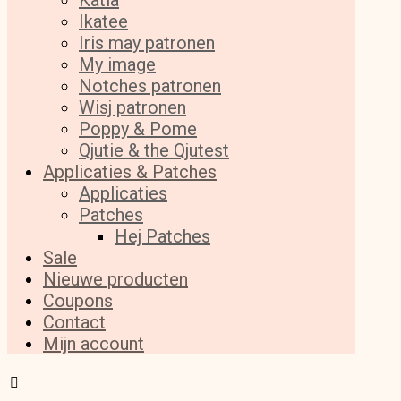
Katia
Ikatee
Iris may patronen
My image
Notches patronen
Wisj patronen
Poppy & Pome
Qjutie & the Qjutest
Applicaties & Patches
Applicaties
Patches
Hej Patches
Sale
Nieuwe producten
Coupons
Contact
Mijn account