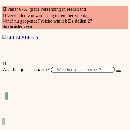
Vanaf €75,- gratis verzending in Nederland
Verzenden van woensdag tot en met zaterdag
Vanaf nu geopend: Fysieke winkel:
De dellen 27
Surhuisterveen
Waar ben je naar opzoek?