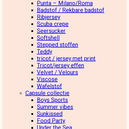
Punta – Milano/Roma
Badstof / Rekbare badstof
Ribjersey
Scuba crepe
Seersucker
Softshell
Stepped stoffen
Teddy
tricot / jersey met print
Tricot/jersey effen
Velvet / Velours
Viscose
Wafelstof
Capsule collectie
Boys Sports
Summer vibes
Sunkissed
Food Party
Under the Sea