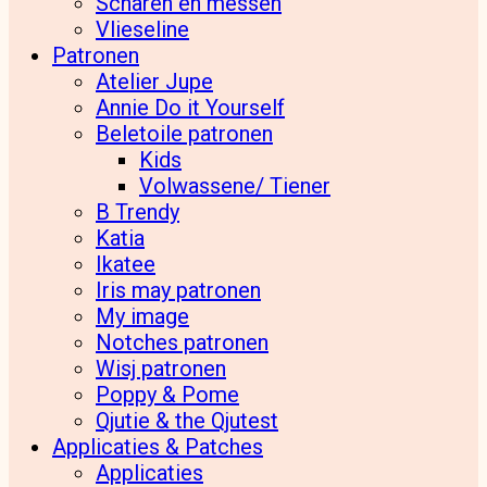
Scharen en messen
Vlieseline
Patronen
Atelier Jupe
Annie Do it Yourself
Beletoile patronen
Kids
Volwassene/ Tiener
B Trendy
Katia
Ikatee
Iris may patronen
My image
Notches patronen
Wisj patronen
Poppy & Pome
Qjutie & the Qjutest
Applicaties & Patches
Applicaties