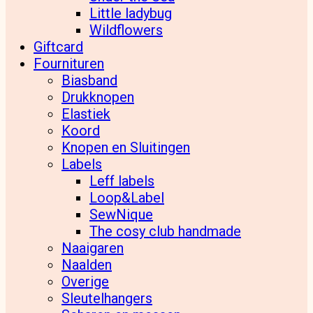
Little ladybug
Wildflowers
Giftcard
Fournituren
Biasband
Drukknopen
Elastiek
Koord
Knopen en Sluitingen
Labels
Leff labels
Loop&Label
SewNique
The cosy club handmade
Naaigaren
Naalden
Overige
Sleutelhangers