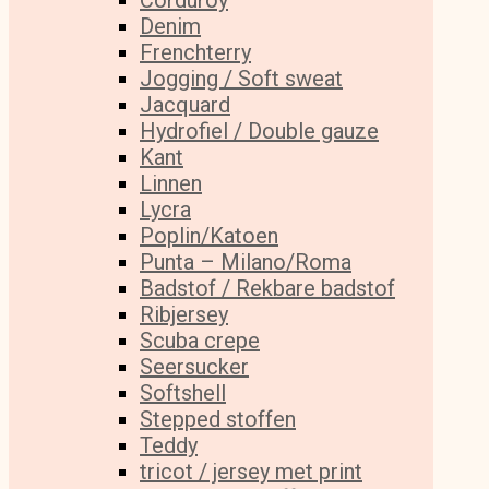
Corduroy
Denim
Frenchterry
Jogging / Soft sweat
Jacquard
Hydrofiel / Double gauze
Kant
Linnen
Lycra
Poplin/Katoen
Punta – Milano/Roma
Badstof / Rekbare badstof
Ribjersey
Scuba crepe
Seersucker
Softshell
Stepped stoffen
Teddy
tricot / jersey met print