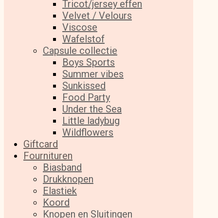
Tricot/jersey effen
Velvet / Velours
Viscose
Wafelstof
Capsule collectie
Boys Sports
Summer vibes
Sunkissed
Food Party
Under the Sea
Little ladybug
Wildflowers
Giftcard
Fournituren
Biasband
Drukknopen
Elastiek
Koord
Knopen en Sluitingen