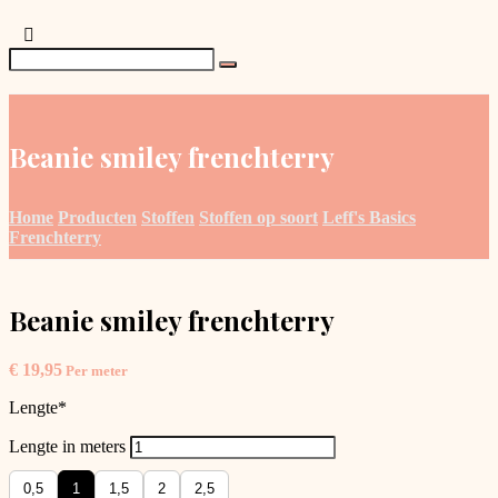
Beanie smiley frenchterry
Home
Producten
Stoffen
Stoffen op soort
Leff's Basics
Frenchterry
Beanie smiley frenchterry
€
19,95
Per meter
Lengte
*
Lengte in meters
0,5
1
1,5
2
2,5