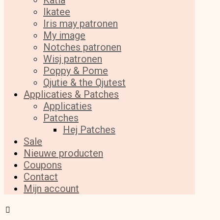
Katia
Ikatee
Iris may patronen
My image
Notches patronen
Wisj patronen
Poppy & Pome
Qjutie & the Qjutest
Applicaties & Patches
Applicaties
Patches
Hej Patches
Sale
Nieuwe producten
Coupons
Contact
Mijn account