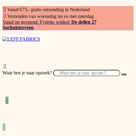
Vanaf €75,- gratis verzending in Nederland
Verzenden van woensdag tot en met zaterdag
Vanaf nu geopend: Fysieke winkel:
De dellen 27
Surhuisterveen
Waar ben je naar opzoek?