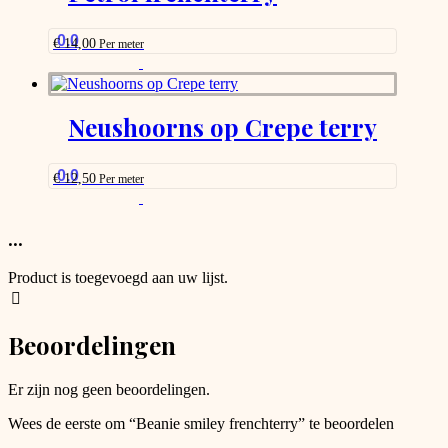
may
be
0.0
€
14,00
Per meter
chosen
This
on
product
the
has
product
options
Neushoorns op Crepe terry
page
that
may
be
0.0
€
12,50
Per meter
chosen
This
on
product
the
has
...
product
options
page
that
Product is toegevoegd aan uw lijst.
may
be
chosen
Beoordelingen
on
the
product
Er zijn nog geen beoordelingen.
page
Wees de eerste om “Beanie smiley frenchterry” te beoordelen