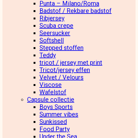
Punta – Milano/Roma
Badstof / Rekbare badstof
Ribjersey
Scuba crepe
Seersucker
Softshell
Stepped stoffen
Teddy
tricot / jersey met print
Tricot/jersey effen
Velvet / Velours
Viscose
Wafelstof
Capsule collectie
Boys Sports
Summer vibes
Sunkissed
Food Party
Under the Sea