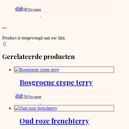
may
be
0.0
€
11,00
Per meter
chosen
This
on
product
the
has
...
product
options
page
that
Product is toegevoegd aan uw lijst.
may
be
chosen
Gerelateerde producten
on
the
product
page
Bosgroene crepe terry
0.0
€
12,50
Per meter
This
product
has
options
Oud roze frenchterry
that
may