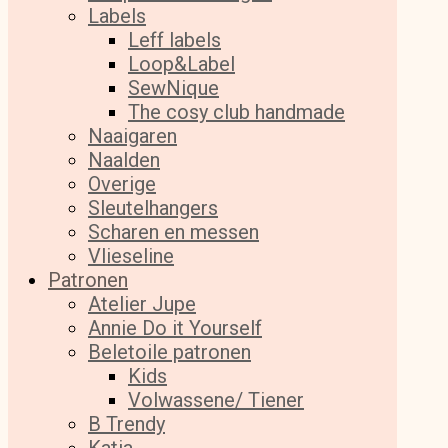
Labels
Leff labels
Loop&Label
SewNique
The cosy club handmade
Naaigaren
Naalden
Overige
Sleutelhangers
Scharen en messen
Vlieseline
Patronen
Atelier Jupe
Annie Do it Yourself
Beletoile patronen
Kids
Volwassene/ Tiener
B Trendy