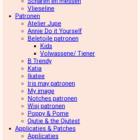
Scharen en messen
Vlieseline
Patronen
Atelier Jupe
Annie Do it Yourself
Beletoile patronen
Kids
Volwassene/ Tiener
B Trendy
Katia
Ikatee
Iris may patronen
My image
Notches patronen
Wisj patronen
Poppy & Pome
Qjutie & the Qjutest
Applicaties & Patches
Applicaties