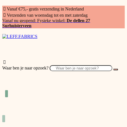
Vanaf €75,- gratis verzending in Nederland
Verzenden van woensdag tot en met zaterdag
Vanaf nu geopend: Fysieke winkel:
De dellen 27
Surhuisterveen
Waar ben je naar opzoek?