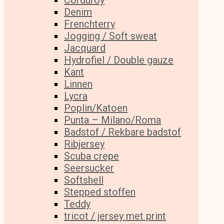
Corduroy
Denim
Frenchterry
Jogging / Soft sweat
Jacquard
Hydrofiel / Double gauze
Kant
Linnen
Lycra
Poplin/Katoen
Punta – Milano/Roma
Badstof / Rekbare badstof
Ribjersey
Scuba crepe
Seersucker
Softshell
Stepped stoffen
Teddy
tricot / jersey met print