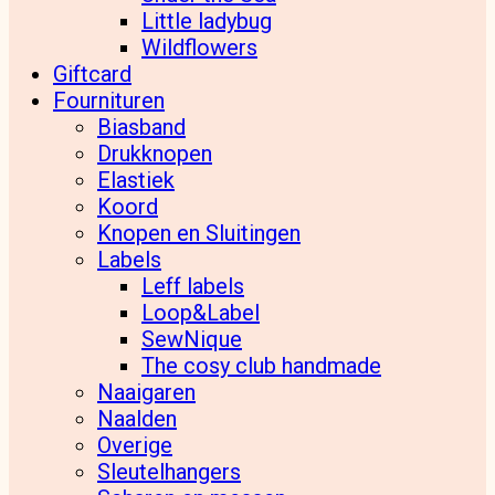
Little ladybug
Wildflowers
Giftcard
Fournituren
Biasband
Drukknopen
Elastiek
Koord
Knopen en Sluitingen
Labels
Leff labels
Loop&Label
SewNique
The cosy club handmade
Naaigaren
Naalden
Overige
Sleutelhangers