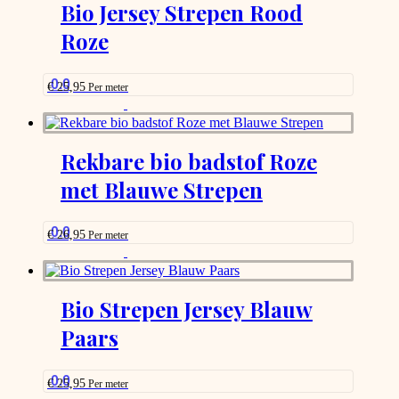
options
Bio Jersey Strepen Rood
that
Roze
may
be
chosen
on
0.0
€
25,95
Per meter
the
This
product
product
page
has
options
Rekbare bio badstof Roze
that
met Blauwe Strepen
may
be
chosen
on
0.0
€
26,95
Per meter
the
This
product
product
page
has
options
Bio Strepen Jersey Blauw
that
Paars
may
be
chosen
on
0.0
€
25,95
Per meter
the