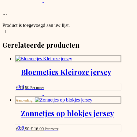
This
product
product
page
has
...
options
that
Product is toegevoegd aan uw lijst.
may
be
chosen
Gerelateerde producten
on
the
product
page
Bloemetjes Kleiroze jersey
0.0
€
16,90
Per meter
This
product
Aanbieding!
has
options
Zonnetjes op blokjes jersey
that
may
be
0.0
Oorspronkelijke
Huidige
€
21,90
€
16,00
Per meter
chosen
prijs
prijs
This