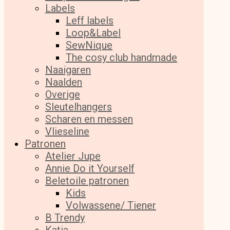
Labels
Leff labels
Loop&Label
SewNique
The cosy club handmade
Naaigaren
Naalden
Overige
Sleutelhangers
Scharen en messen
Vlieseline
Patronen
Atelier Jupe
Annie Do it Yourself
Beletoile patronen
Kids
Volwassene/ Tiener
B Trendy