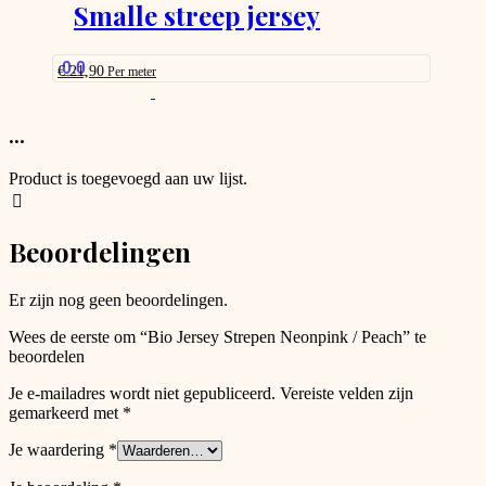
options
Smalle streep jersey
page
that
may
be
0.0
€
21,90
Per meter
chosen
This
on
product
the
has
...
product
options
page
that
Product is toegevoegd aan uw lijst.
may
be
chosen
Beoordelingen
on
the
product
Er zijn nog geen beoordelingen.
page
Wees de eerste om “Bio Jersey Strepen Neonpink / Peach” te
beoordelen
Je e-mailadres wordt niet gepubliceerd.
Vereiste velden zijn
gemarkeerd met
*
Je waardering
*