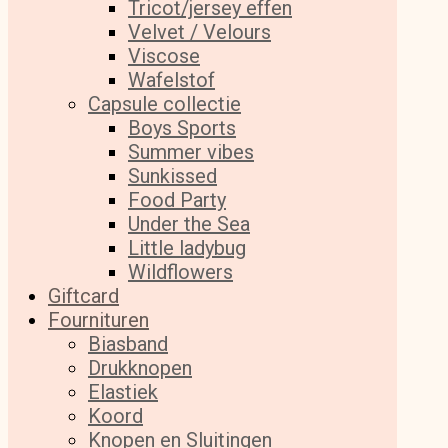
Tricot/jersey effen
Velvet / Velours
Viscose
Wafelstof
Capsule collectie
Boys Sports
Summer vibes
Sunkissed
Food Party
Under the Sea
Little ladybug
Wildflowers
Giftcard
Fournituren
Biasband
Drukknopen
Elastiek
Koord
Knopen en Sluitingen