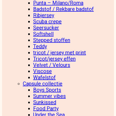
Punta – Milano/Roma
Badstof / Rekbare badstof
Ribjersey
Scuba crepe
Seersucker
Softshell
Stepped stoffen
Teddy
tricot / jersey met print
Tricot/jersey effen
Velvet / Velours
Viscose
Wafelstof
Capsule collectie
Boys Sports
Summer vibes
Sunkissed
Food Party
Under the Sea