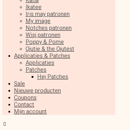
Katia
Ikatee
Iris may patronen
My image
Notches patronen
Wisj patronen
Poppy & Pome
Qjutie & the Qjutest
Applicaties & Patches
Applicaties
Patches
Hej Patches
Sale
Nieuwe producten
Coupons
Contact
Mijn account