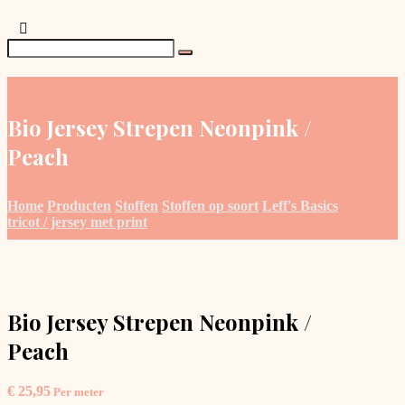
Bio Jersey Strepen Neonpink /
Peach
Home
Producten
Stoffen
Stoffen op soort
Leff's Basics
tricot / jersey met print
Bio Jersey Strepen Neonpink /
Peach
€
25,95
Per meter