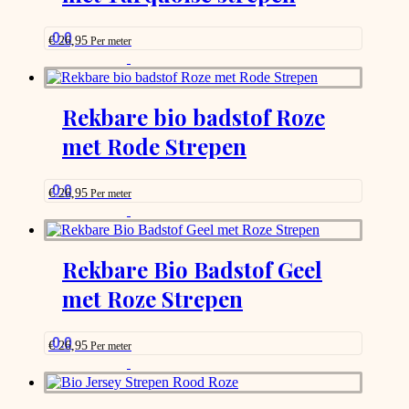
0.0
€
26,95
Per meter
This
product
has
options
Rekbare bio badstof Roze
that
met Rode Strepen
may
be
chosen
on
0.0
€
26,95
Per meter
the
This
product
product
page
has
options
Rekbare Bio Badstof Geel
that
met Roze Strepen
may
be
chosen
on
0.0
€
26,95
Per meter
the
This
product
product
page
has