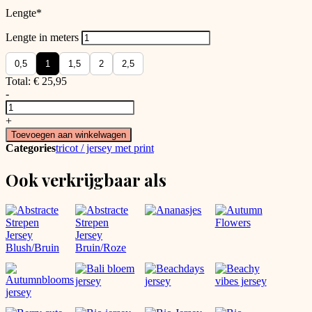
Lengte
*
Lengte in meters
0,5
1
1,5
2
2,5
Total:
€
25,95
-
Bio
Jersey
+
Strepen
Toevoegen aan winkelwagen
Neonpink
Categories
tricot / jersey met print
/
Peach
Ook verkrijgbaar als
aantal