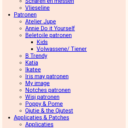
Scharen en messen
Vlieseline
Patronen
Atelier Jupe
Annie Do it Yourself
Beletoile patronen
Kids
Volwassene/ Tiener
B Trendy
Katia
Ikatee
Iris may patronen
My image
Notches patronen
Wisj patronen
Poppy & Pome
Qjutie & the Qjutest
Applicaties & Patches
Applicaties