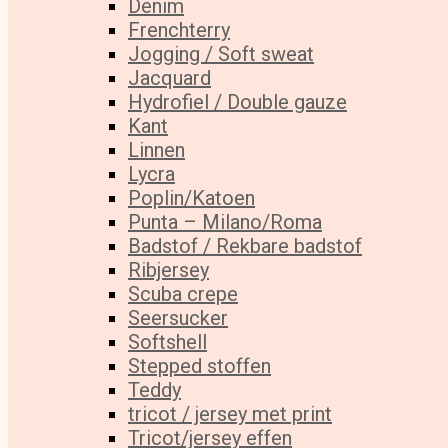
Denim
Frenchterry
Jogging / Soft sweat
Jacquard
Hydrofiel / Double gauze
Kant
Linnen
Lycra
Poplin/Katoen
Punta – Milano/Roma
Badstof / Rekbare badstof
Ribjersey
Scuba crepe
Seersucker
Softshell
Stepped stoffen
Teddy
tricot / jersey met print
Tricot/jersey effen