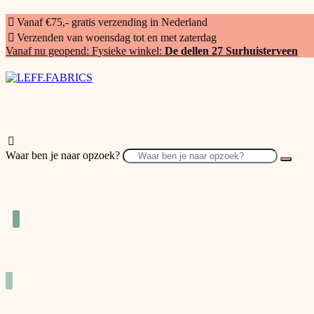
Vanaf €75,- gratis verzending in Nederland
Verzenden van woensdag tot en met zaterdag
Vanaf nu geopend: Fysieke winkel:
De dellen 27 Surhuisterveen
Waar ben je naar opzoek?