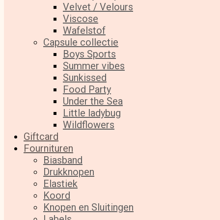
Velvet / Velours
Viscose
Wafelstof
Capsule collectie
Boys Sports
Summer vibes
Sunkissed
Food Party
Under the Sea
Little ladybug
Wildflowers
Giftcard
Fournituren
Biasband
Drukknopen
Elastiek
Koord
Knopen en Sluitingen
Labels