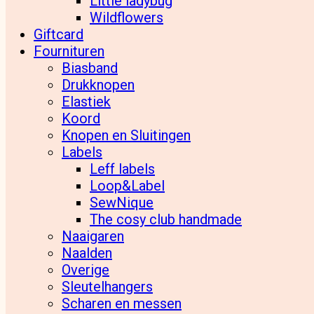
Little ladybug
Wildflowers
Giftcard
Fournituren
Biasband
Drukknopen
Elastiek
Koord
Knopen en Sluitingen
Labels
Leff labels
Loop&Label
SewNique
The cosy club handmade
Naaigaren
Naalden
Overige
Sleutelhangers
Scharen en messen