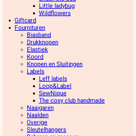
Little ladybug
Wildflowers
Giftcard
Fournituren
Biasband
Drukknopen
Elastiek
Koord
Knopen en Sluitingen
Labels
Leff labels
Loop&Label
SewNique
The cosy club handmade
Naaigaren
Naalden
Overige
Sleutelhangers