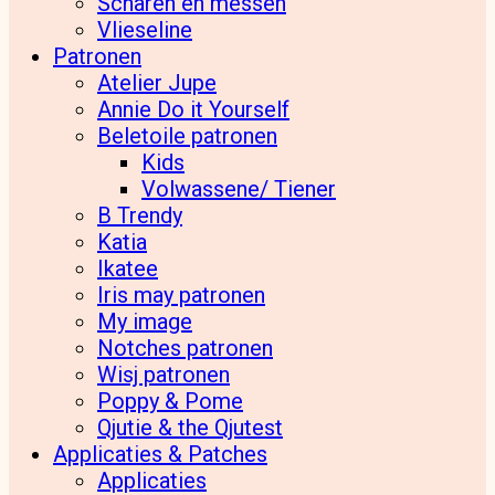
Scharen en messen
Vlieseline
Patronen
Atelier Jupe
Annie Do it Yourself
Beletoile patronen
Kids
Volwassene/ Tiener
B Trendy
Katia
Ikatee
Iris may patronen
My image
Notches patronen
Wisj patronen
Poppy & Pome
Qjutie & the Qjutest
Applicaties & Patches
Applicaties