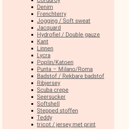
Corduroy
Denim
Frenchterry
Jogging / Soft sweat
Jacquard
Hydrofiel / Double gauze
Kant
Linnen
Lycra
Poplin/Katoen
Punta – Milano/Roma
Badstof / Rekbare badstof
Ribjersey
Scuba crepe
Seersucker
Softshell
Stepped stoffen
Teddy
tricot / jersey met print