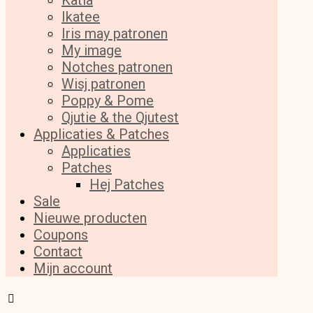
Katia
Ikatee
Iris may patronen
My image
Notches patronen
Wisj patronen
Poppy & Pome
Qjutie & the Qjutest
Applicaties & Patches
Applicaties
Patches
Hej Patches
Sale
Nieuwe producten
Coupons
Contact
Mijn account