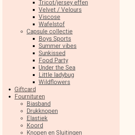
Tricot/jersey effen
Velvet / Velours
Viscose
Wafelstof
Capsule collectie
Boys Sports
Summer vibes
Sunkissed
Food Party
Under the Sea
Little ladybug
Wildflowers
Giftcard
Fournituren
Biasband
Drukknopen
Elastiek
Koord
Knopen en Sluitingen