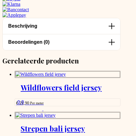
Beschrijving
Beoordelingen (0)
Gerelateerde producten
Wildflowers field jersey
0.0
€
21,90
Per meter
This
product
has
options
Strepen bali jersey
that
may