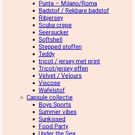
Punta – Milano/Roma
Badstof / Rekbare badstof
Ribjersey
Scuba crepe
Seersucker
Softshell
Stepped stoffen
Teddy
tricot / jersey met print
Tricot/jersey effen
Velvet / Velours
Viscose
Wafelstof
Capsule collectie
Boys Sports
Summer vibes
Sunkissed
Food Party
Under the Sea