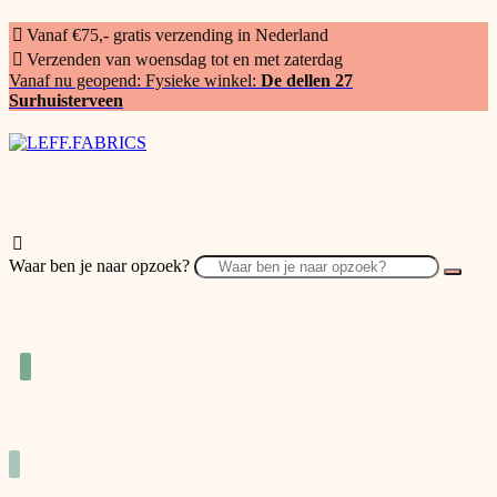
Vanaf €75,- gratis verzending in Nederland
Verzenden van woensdag tot en met zaterdag
Vanaf nu geopend: Fysieke winkel:
De dellen 27
Surhuisterveen
Waar ben je naar opzoek?