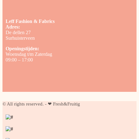
Leff Fashion & Fabrics
Adres:
De dellen 27
Surhuisterveen
Openingstijden:
Woensdag t/m Zaterdag
09:00 – 17:00
© All rights reserved. - ❤ Fresh&Fruitig