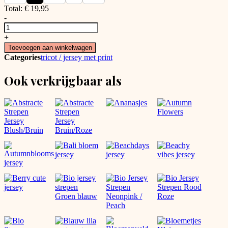
Total:
€
19,95
-
Jersey
Zebra
+
Sand
Toevoegen aan winkelwagen
aantal
Categories
tricot / jersey met print
Ook verkrijgbaar als