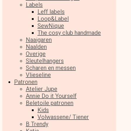
Labels
Leff labels
Loop&Label
SewNique
The cosy club handmade
Naaigaren
Naalden
Overige
Sleutelhangers
Scharen en messen
Vlieseline
Patronen
Atelier Jupe
Annie Do it Yourself
Beletoile patronen
Kids
Volwassene/ Tiener
B Trendy