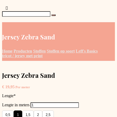
Jersey Zebra Sand
Home
Producten
Stoffen
Stoffen op soort
Leff's Basics
tricot / jersey met print
Jersey Zebra Sand
€
19,95
Per meter
Lengte
*
Lengte in meters
0,5
1
1,5
2
2,5