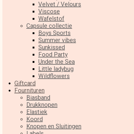
Velvet / Velours
Viscose
Wafelstof
Capsule collectie
Boys Sports
Summer vibes
Sunkissed
Food Party
Under the Sea
Little ladybug
Wildflowers
Giftcard
Fournituren
Biasband
Drukknopen
Elastiek
Koord
Knopen en Sluitingen
Labels