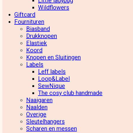
Little ladybug
Wildflowers
Giftcard
Fournituren
Biasband
Drukknopen
Elastiek
Koord
Knopen en Sluitingen
Labels
Leff labels
Loop&Label
SewNique
The cosy club handmade
Naaigaren
Naalden
Overige
Sleutelhangers
Scharen en messen