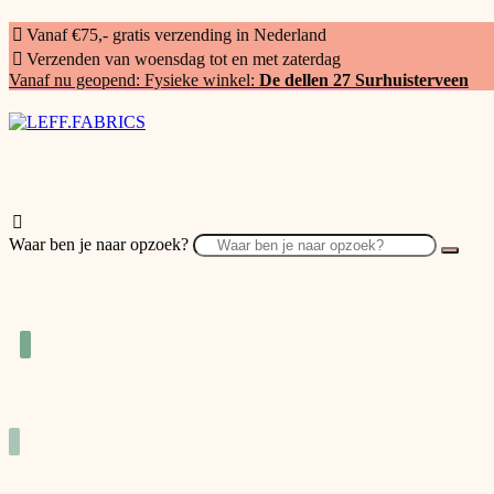
Vanaf €75,- gratis verzending in Nederland
Verzenden van woensdag tot en met zaterdag
Vanaf nu geopend: Fysieke winkel:
De dellen 27 Surhuisterveen
Waar ben je naar opzoek?