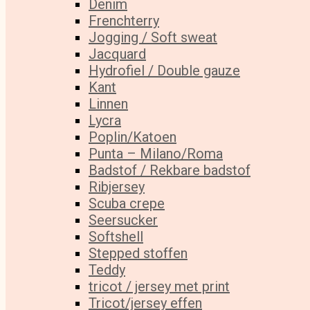
Denim
Frenchterry
Jogging / Soft sweat
Jacquard
Hydrofiel / Double gauze
Kant
Linnen
Lycra
Poplin/Katoen
Punta – Milano/Roma
Badstof / Rekbare badstof
Ribjersey
Scuba crepe
Seersucker
Softshell
Stepped stoffen
Teddy
tricot / jersey met print
Tricot/jersey effen