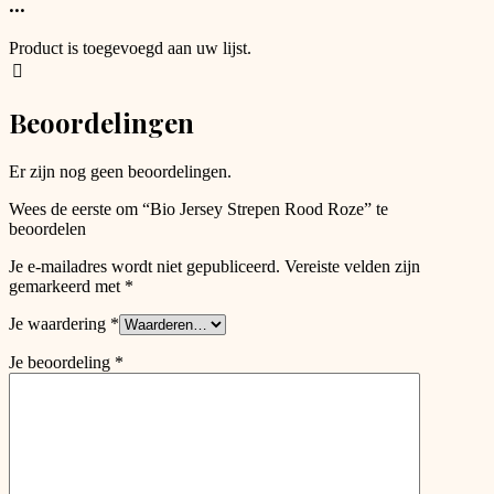
...
product
options
page
that
Product is toegevoegd aan uw lijst.
may
be
chosen
Beoordelingen
on
the
product
Er zijn nog geen beoordelingen.
page
Wees de eerste om “Bio Jersey Strepen Rood Roze” te
beoordelen
Je e-mailadres wordt niet gepubliceerd.
Vereiste velden zijn
gemarkeerd met
*
Je waardering
*
Je beoordeling
*