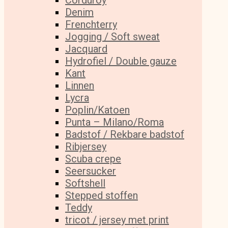
Corduroy
Denim
Frenchterry
Jogging / Soft sweat
Jacquard
Hydrofiel / Double gauze
Kant
Linnen
Lycra
Poplin/Katoen
Punta – Milano/Roma
Badstof / Rekbare badstof
Ribjersey
Scuba crepe
Seersucker
Softshell
Stepped stoffen
Teddy
tricot / jersey met print