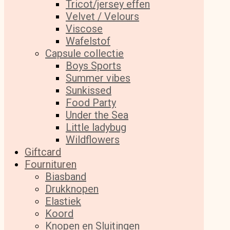
Tricot/jersey effen
Velvet / Velours
Viscose
Wafelstof
Capsule collectie
Boys Sports
Summer vibes
Sunkissed
Food Party
Under the Sea
Little ladybug
Wildflowers
Giftcard
Fournituren
Biasband
Drukknopen
Elastiek
Koord
Knopen en Sluitingen