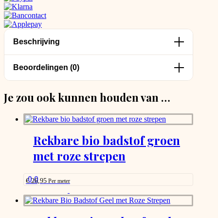
Beschrijving
Beoordelingen (0)
Je zou ook kunnen houden van …
Rekbare bio badstof groen
met roze strepen
0.0
€
26,95
Per meter
This
product
has
options