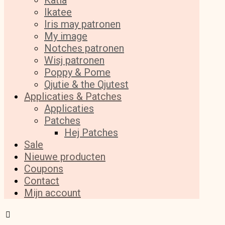
Katia
Ikatee
Iris may patronen
My image
Notches patronen
Wisj patronen
Poppy & Pome
Qjutie & the Qjutest
Applicaties & Patches
Applicaties
Patches
Hej Patches
Sale
Nieuwe producten
Coupons
Contact
Mijn account