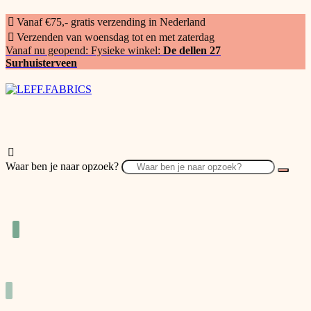
Vanaf €75,- gratis verzending in Nederland
Verzenden van woensdag tot en met zaterdag
Vanaf nu geopend: Fysieke winkel:
De dellen 27
Surhuisterveen
Waar ben je naar opzoek?