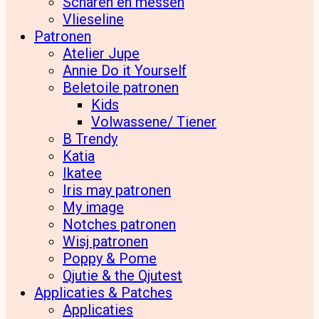
Scharen en messen
Vlieseline
Patronen
Atelier Jupe
Annie Do it Yourself
Beletoile patronen
Kids
Volwassene/ Tiener
B Trendy
Katia
Ikatee
Iris may patronen
My image
Notches patronen
Wisj patronen
Poppy & Pome
Qjutie & the Qjutest
Applicaties & Patches
Applicaties