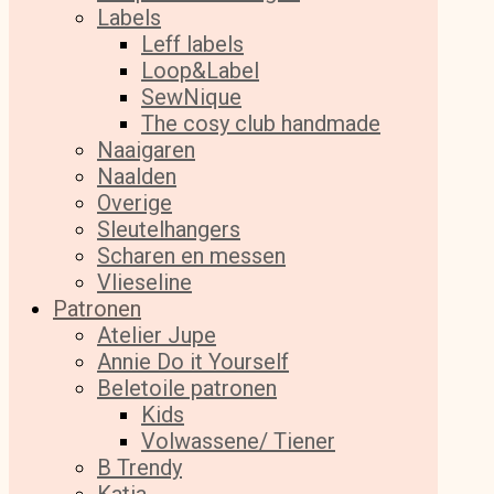
Labels
Leff labels
Loop&Label
SewNique
The cosy club handmade
Naaigaren
Naalden
Overige
Sleutelhangers
Scharen en messen
Vlieseline
Patronen
Atelier Jupe
Annie Do it Yourself
Beletoile patronen
Kids
Volwassene/ Tiener
B Trendy