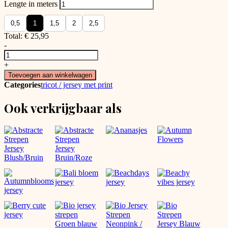
Lengte in meters
0,5
1
1,5
2
2,5
Total:
€
25,95
-
Bio
Jersey
+
Strepen
Toevoegen aan winkelwagen
Rood
Categories
tricot / jersey met print
Roze
aantal
Ook verkrijgbaar als