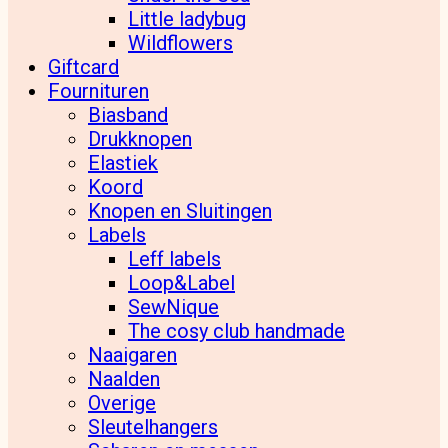
Little ladybug
Wildflowers
Giftcard
Fournituren
Biasband
Drukknopen
Elastiek
Koord
Knopen en Sluitingen
Labels
Leff labels
Loop&Label
SewNique
The cosy club handmade
Naaigaren
Naalden
Overige
Sleutelhangers