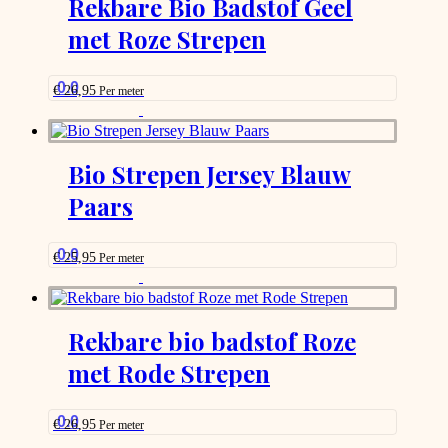
Rekbare Bio Badstof Geel
that
met Roze Strepen
may
be
chosen
on
0.0
€
26,95
Per meter
the
This
product
product
page
has
options
Bio Strepen Jersey Blauw
that
Paars
may
be
chosen
on
0.0
€
25,95
Per meter
the
This
product
product
page
has
options
Rekbare bio badstof Roze
that
met Rode Strepen
may
be
chosen
on
0.0
€
26,95
Per meter
the
This