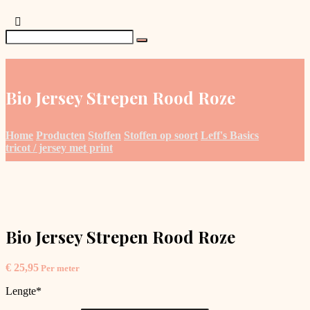
Bio Jersey Strepen Rood Roze
Home
Producten
Stoffen
Stoffen op soort
Leff's Basics
tricot / jersey met print
Bio Jersey Strepen Rood Roze
€
25,95
Per meter
Lengte
*