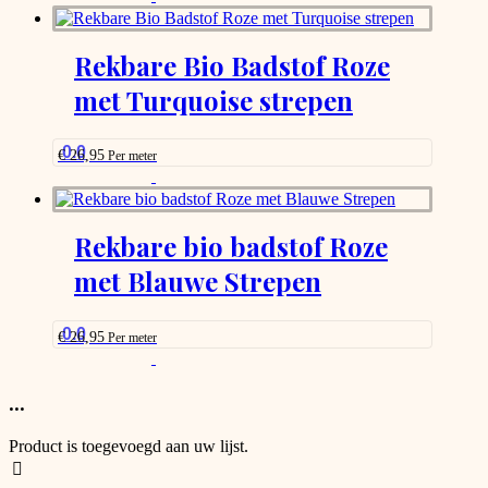
product
product
page
has
options
Rekbare Bio Badstof Roze
that
met Turquoise strepen
may
be
chosen
on
0.0
€
26,95
Per meter
the
This
product
product
page
has
options
Rekbare bio badstof Roze
that
met Blauwe Strepen
may
be
chosen
on
0.0
€
26,95
Per meter
the
This
product
product
page
has
...
options
that
Product is toegevoegd aan uw lijst.
may
be