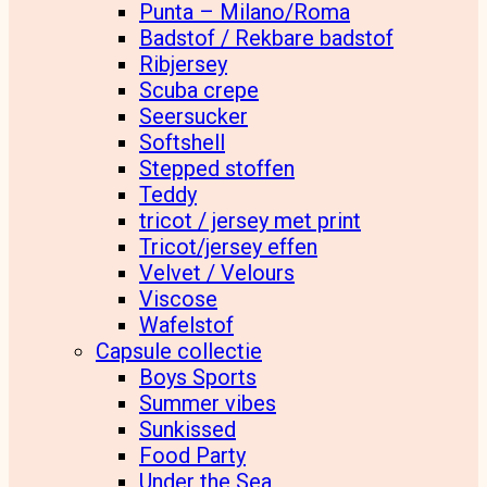
Punta – Milano/Roma
Badstof / Rekbare badstof
Ribjersey
Scuba crepe
Seersucker
Softshell
Stepped stoffen
Teddy
tricot / jersey met print
Tricot/jersey effen
Velvet / Velours
Viscose
Wafelstof
Capsule collectie
Boys Sports
Summer vibes
Sunkissed
Food Party
Under the Sea