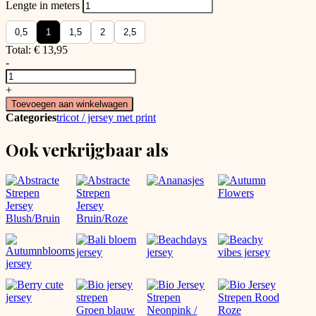
Lengte in meters
0,5
1
1,5
2
2,5
Total:
€
13,95
-
Little
hearts
+
ecru
Toevoegen aan winkelwagen
jersey
Categories
tricot / jersey met print
aantal
Ook verkrijgbaar als