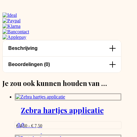
Beschrijving
Beoordelingen (0)
Je zou ook kunnen houden van …
Zebra hartjes applicatie
0.0
Prijsklasse:
€
4,50
-
€
7,50
€ 4,50
Dit
tot
product