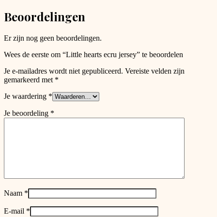
chosen
Beoordelingen
on
the
product
Er zijn nog geen beoordelingen.
page
Wees de eerste om “Little hearts ecru jersey” te beoordelen
Je e-mailadres wordt niet gepubliceerd.
Vereiste velden zijn
gemarkeerd met
*
Je waardering
*
Je beoordeling
*
Naam
*
E-mail
*