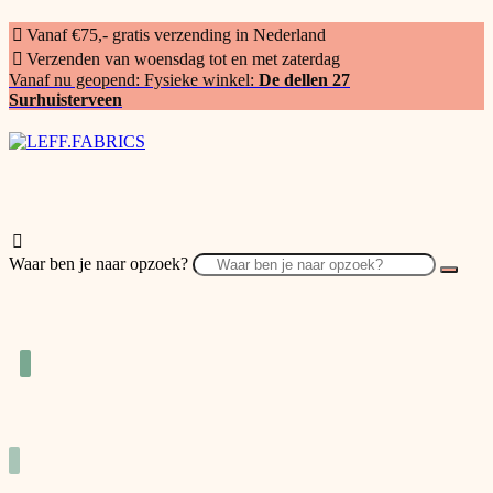
Vanaf €75,- gratis verzending in Nederland
Verzenden van woensdag tot en met zaterdag
Vanaf nu geopend: Fysieke winkel:
De dellen 27
Surhuisterveen
Waar ben je naar opzoek?