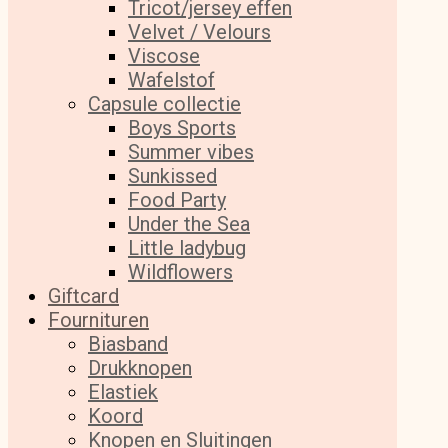
Tricot/jersey effen
Velvet / Velours
Viscose
Wafelstof
Capsule collectie
Boys Sports
Summer vibes
Sunkissed
Food Party
Under the Sea
Little ladybug
Wildflowers
Giftcard
Fournituren
Biasband
Drukknopen
Elastiek
Koord
Knopen en Sluitingen