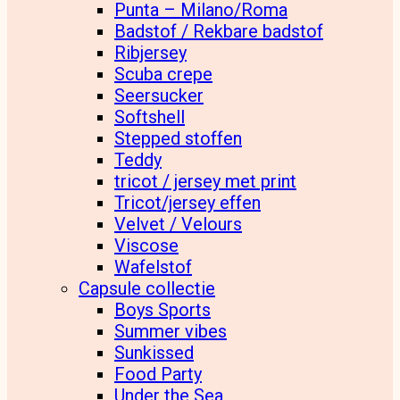
Punta – Milano/Roma
Badstof / Rekbare badstof
Ribjersey
Scuba crepe
Seersucker
Softshell
Stepped stoffen
Teddy
tricot / jersey met print
Tricot/jersey effen
Velvet / Velours
Viscose
Wafelstof
Capsule collectie
Boys Sports
Summer vibes
Sunkissed
Food Party
Under the Sea