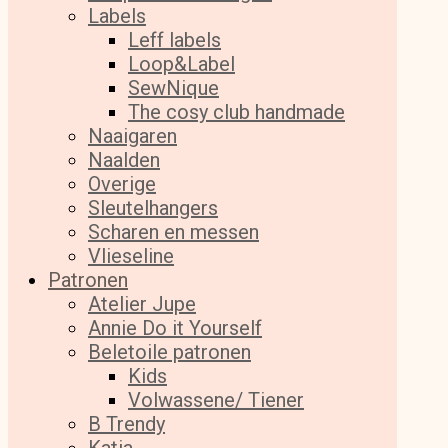
Labels
Leff labels
Loop&Label
SewNique
The cosy club handmade
Naaigaren
Naalden
Overige
Sleutelhangers
Scharen en messen
Vlieseline
Patronen
Atelier Jupe
Annie Do it Yourself
Beletoile patronen
Kids
Volwassene/ Tiener
B Trendy