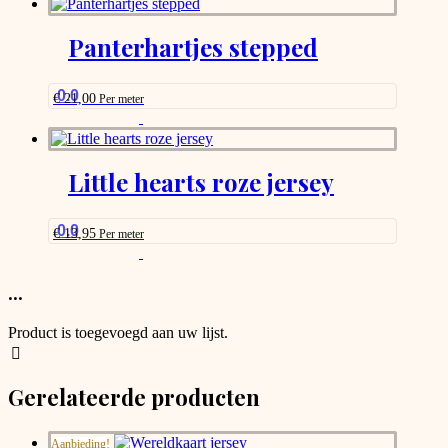
€ 7,50
heeft
meerdere
Panterhartjes stepped
variaties.
Deze
optie
0.0
€
21,00
Per meter
kan
This
gekozen
product
worden
has
op
options
Little hearts roze jersey
de
that
productpagina
may
be
0.0
€
13,95
Per meter
chosen
This
on
product
the
has
...
product
options
page
that
Product is toegevoegd aan uw lijst.
may
be
chosen
Gerelateerde producten
on
the
product
Aanbieding!