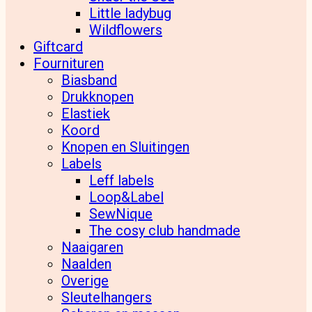
Little ladybug
Wildflowers
Giftcard
Fournituren
Biasband
Drukknopen
Elastiek
Koord
Knopen en Sluitingen
Labels
Leff labels
Loop&Label
SewNique
The cosy club handmade
Naaigaren
Naalden
Overige
Sleutelhangers