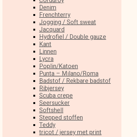
Corduroy
Denim
Frenchterry
Jogging / Soft sweat
Jacquard
Hydrofiel / Double gauze
Kant
Linnen
Lycra
Poplin/Katoen
Punta – Milano/Roma
Badstof / Rekbare badstof
Ribjersey
Scuba crepe
Seersucker
Softshell
Stepped stoffen
Teddy
tricot / jersey met print