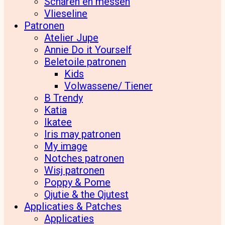
Scharen en messen
Vlieseline
Patronen
Atelier Jupe
Annie Do it Yourself
Beletoile patronen
Kids
Volwassene/ Tiener
B Trendy
Katia
Ikatee
Iris may patronen
My image
Notches patronen
Wisj patronen
Poppy & Pome
Qjutie & the Qjutest
Applicaties & Patches
Applicaties