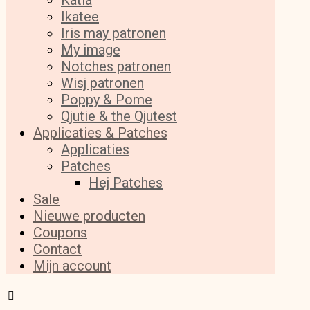
Katia
Ikatee
Iris may patronen
My image
Notches patronen
Wisj patronen
Poppy & Pome
Qjutie & the Qjutest
Applicaties & Patches
Applicaties
Patches
Hej Patches
Sale
Nieuwe producten
Coupons
Contact
Mijn account