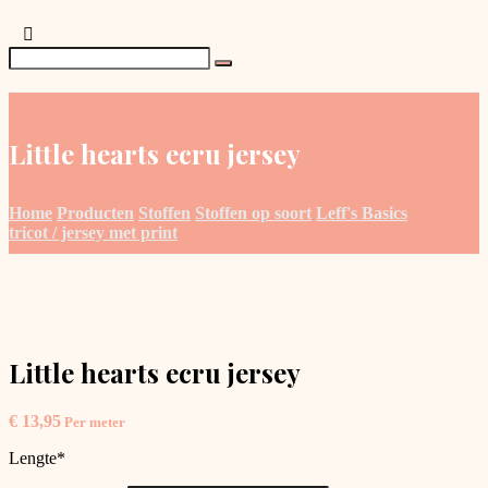
Little hearts ecru jersey
Home
Producten
Stoffen
Stoffen op soort
Leff's Basics
tricot / jersey met print
Little hearts ecru jersey
€
13,95
Per meter
Lengte
*