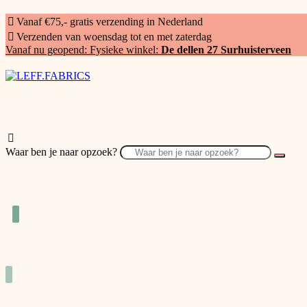
Vanaf €75,- gratis verzending in Nederland
Verzenden van woensdag tot en met zaterdag
Vanaf nu geopend: Fysieke winkel:
De dellen 27 Surhuisterveen
Waar ben je naar opzoek?