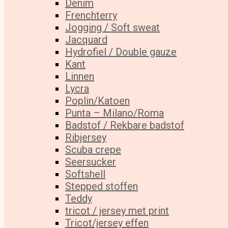
Denim
Frenchterry
Jogging / Soft sweat
Jacquard
Hydrofiel / Double gauze
Kant
Linnen
Lycra
Poplin/Katoen
Punta – Milano/Roma
Badstof / Rekbare badstof
Ribjersey
Scuba crepe
Seersucker
Softshell
Stepped stoffen
Teddy
tricot / jersey met print
Tricot/jersey effen