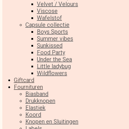
Velvet / Velours
Viscose
Wafelstof
Capsule collectie
Boys Sports
Summer vibes
Sunkissed
Food Party
Under the Sea
Little ladybug
Wildflowers
Giftcard
Fournituren
Biasband
Drukknopen
Elastiek
Koord
Knopen en Sluitingen
Labels