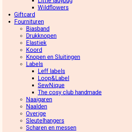
Little ladybug
Wildflowers
Giftcard
Fournituren
Biasband
Drukknopen
Elastiek
Koord
Knopen en Sluitingen
Labels
Leff labels
Loop&Label
SewNique
The cosy club handmade
Naaigaren
Naalden
Overige
Sleutelhangers
Scharen en messen