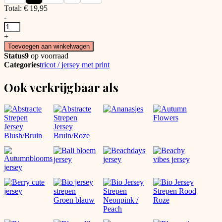
Total:
€
19,95
-
Jersey
Raspberry
+
Dots
Toevoegen aan winkelwagen
aantal
Status
9
op voorraad
Categories
tricot / jersey met print
Ook verkrijgbaar als