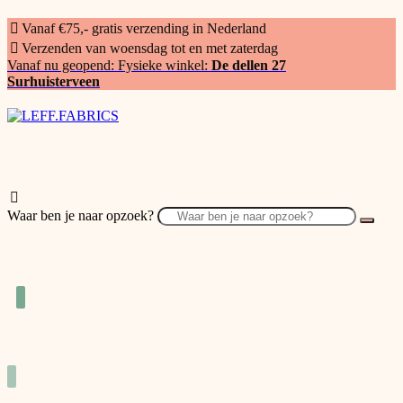
Vanaf €75,- gratis verzending in Nederland
Verzenden van woensdag tot en met zaterdag
Vanaf nu geopend: Fysieke winkel:
De dellen 27
Surhuisterveen
Waar ben je naar opzoek?