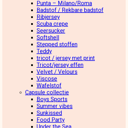
Punta – Milano/Roma
Badstof / Rekbare badstof
Ribjersey
Scuba crepe
Seersucker
Softshell
Stepped stoffen
Teddy
tricot / jersey met print
Tricot/jersey effen
Velvet / Velours
Viscose
Wafelstof
Capsule collectie
Boys Sports
Summer vibes
Sunkissed
Food Party
Under the Sea