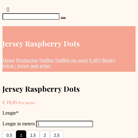
Jersey Raspberry Dots
Home
Producten
Stoffen
Stoffen op soort
Leff's Basics
tricot / jersey met print
Jersey Raspberry Dots
€
19,95
Per meter
Lengte
*
Lengte in meters
0,5
1
1,5
2
2,5