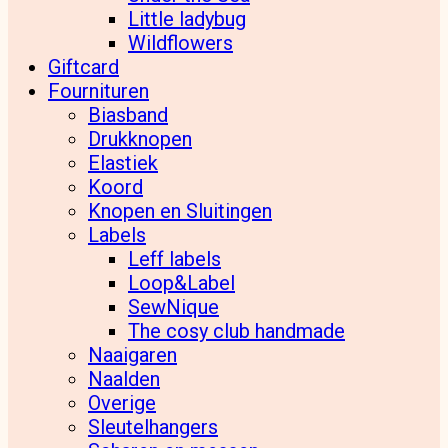
Little ladybug
Wildflowers
Giftcard
Fournituren
Biasband
Drukknopen
Elastiek
Koord
Knopen en Sluitingen
Labels
Leff labels
Loop&Label
SewNique
The cosy club handmade
Naaigaren
Naalden
Overige
Sleutelhangers