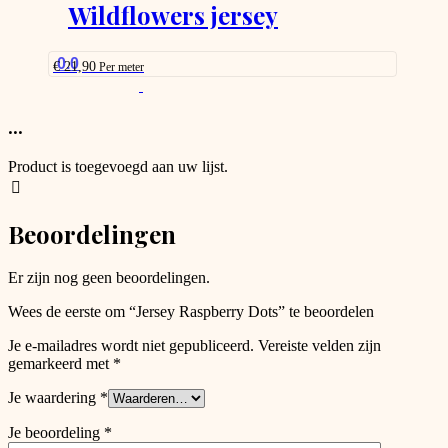
options
Wildflowers jersey
page
that
may
be
0.0
€
21,90
Per meter
chosen
This
on
product
the
has
...
product
options
page
that
Product is toegevoegd aan uw lijst.
may
be
chosen
Beoordelingen
on
the
product
Er zijn nog geen beoordelingen.
page
Wees de eerste om “Jersey Raspberry Dots” te beoordelen
Je e-mailadres wordt niet gepubliceerd.
Vereiste velden zijn
gemarkeerd met
*
Je waardering
*
Je beoordeling
*