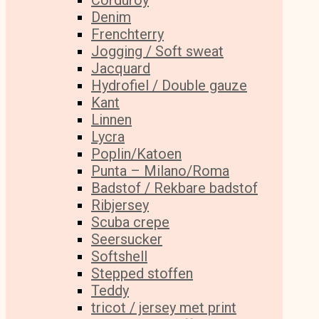
Corduroy
Denim
Frenchterry
Jogging / Soft sweat
Jacquard
Hydrofiel / Double gauze
Kant
Linnen
Lycra
Poplin/Katoen
Punta – Milano/Roma
Badstof / Rekbare badstof
Ribjersey
Scuba crepe
Seersucker
Softshell
Stepped stoffen
Teddy
tricot / jersey met print