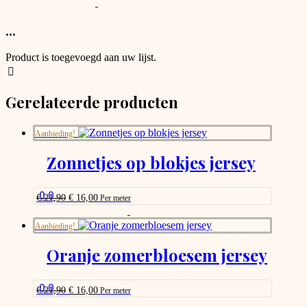
This
product
has
...
options
that
Product is toegevoegd aan uw lijst.
may
be
chosen
Gerelateerde producten
on
the
product
Aanbieding!
page
Zonnetjes op blokjes jersey
0.0
Oorspronkelijke
Huidige
€
21,90
€
16,00
Per meter
prijs
prijs
This
was:
is:
product
Aanbieding!
€ 21,90.
€ 16,00.
has
options
Oranje zomerbloesem jersey
that
may
be
0.0
Oorspronkelijke
Huidige
€
21,90
€
16,00
Per meter
chosen
prijs
prijs
This