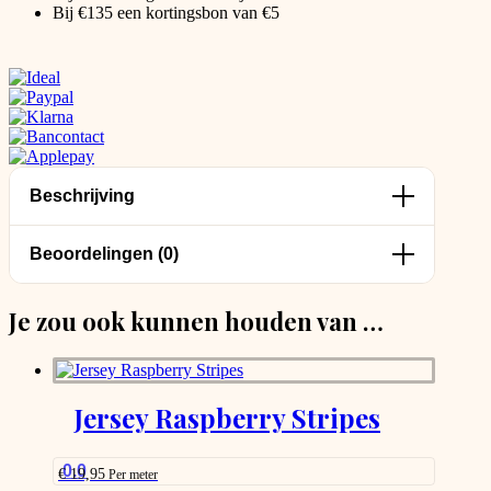
Bij €135 een kortingsbon van €5
Beschrijving
Beoordelingen (0)
Je zou ook kunnen houden van …
Jersey Raspberry Stripes
0.0
€
19,95
Per meter