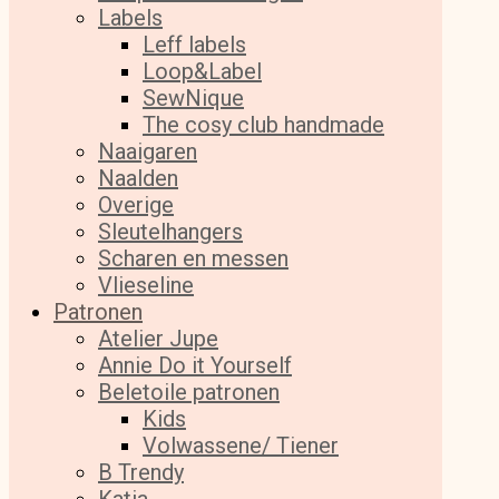
Labels
Leff labels
Loop&Label
SewNique
The cosy club handmade
Naaigaren
Naalden
Overige
Sleutelhangers
Scharen en messen
Vlieseline
Patronen
Atelier Jupe
Annie Do it Yourself
Beletoile patronen
Kids
Volwassene/ Tiener
B Trendy