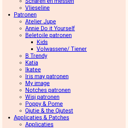
Scharen en messen
Vlieseline
Patronen
Atelier Jupe
Annie Do it Yourself
Beletoile patronen
Kids
Volwassene/ Tiener
B Trendy
Katia
Ikatee
Iris may patronen
My image
Notches patronen
Wisj patronen
Poppy & Pome
Qjutie & the Qjutest
Applicaties & Patches
Applicaties