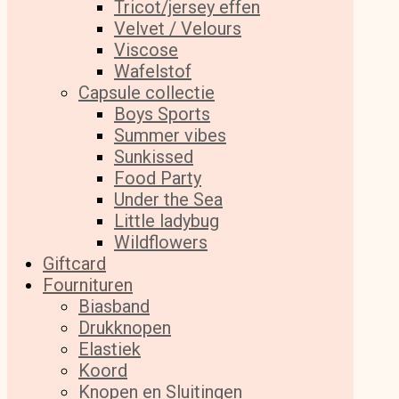
Tricot/jersey effen
Velvet / Velours
Viscose
Wafelstof
Capsule collectie
Boys Sports
Summer vibes
Sunkissed
Food Party
Under the Sea
Little ladybug
Wildflowers
Giftcard
Fournituren
Biasband
Drukknopen
Elastiek
Koord
Knopen en Sluitingen