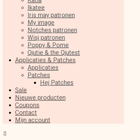
Katia
Ikatee
Iris may patronen
My image
Notches patronen
Wisj patronen
Poppy & Pome
Qjutie & the Qjutest
Applicaties & Patches
Applicaties
Patches
Hej Patches
Sale
Nieuwe producten
Coupons
Contact
Mijn account