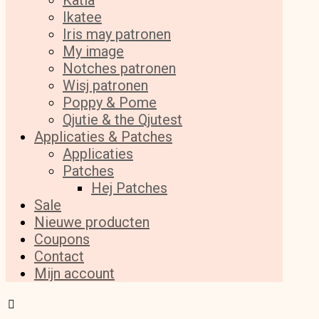
Katia
Ikatee
Iris may patronen
My image
Notches patronen
Wisj patronen
Poppy & Pome
Qjutie & the Qjutest
Applicaties & Patches
Applicaties
Patches
Hej Patches
Sale
Nieuwe producten
Coupons
Contact
Mijn account