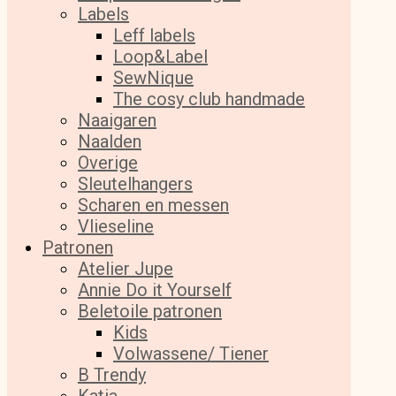
Labels
Leff labels
Loop&Label
SewNique
The cosy club handmade
Naaigaren
Naalden
Overige
Sleutelhangers
Scharen en messen
Vlieseline
Patronen
Atelier Jupe
Annie Do it Yourself
Beletoile patronen
Kids
Volwassene/ Tiener
B Trendy