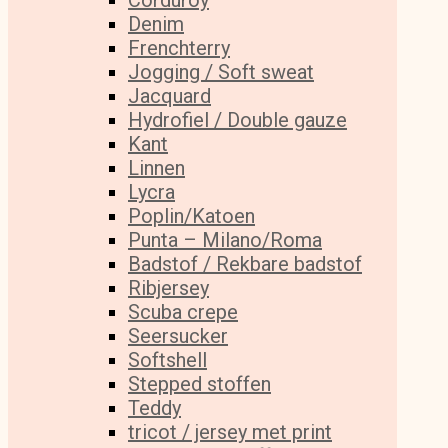
Corduroy
Denim
Frenchterry
Jogging / Soft sweat
Jacquard
Hydrofiel / Double gauze
Kant
Linnen
Lycra
Poplin/Katoen
Punta – Milano/Roma
Badstof / Rekbare badstof
Ribjersey
Scuba crepe
Seersucker
Softshell
Stepped stoffen
Teddy
tricot / jersey met print