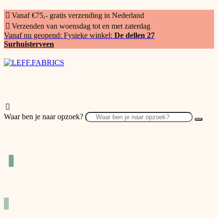
Vanaf €75,- gratis verzending in Nederland
Verzenden van woensdag tot en met zaterdag
Vanaf nu geopend: Fysieke winkel:
De dellen 27
Surhuisterveen
Waar ben je naar opzoek?