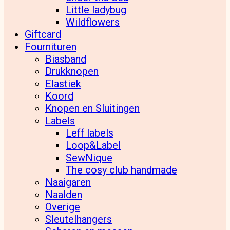
Little ladybug
Wildflowers
Giftcard
Fournituren
Biasband
Drukknopen
Elastiek
Koord
Knopen en Sluitingen
Labels
Leff labels
Loop&Label
SewNique
The cosy club handmade
Naaigaren
Naalden
Overige
Sleutelhangers