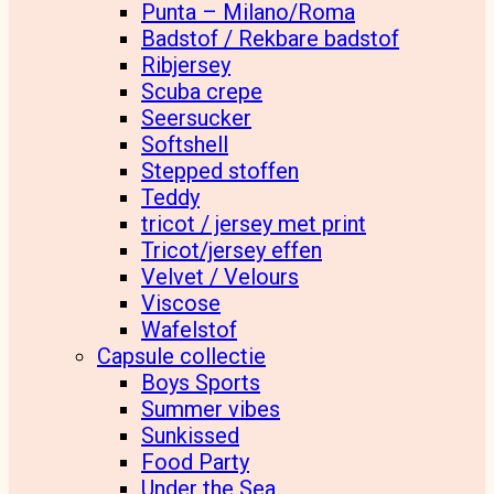
Punta – Milano/Roma
Badstof / Rekbare badstof
Ribjersey
Scuba crepe
Seersucker
Softshell
Stepped stoffen
Teddy
tricot / jersey met print
Tricot/jersey effen
Velvet / Velours
Viscose
Wafelstof
Capsule collectie
Boys Sports
Summer vibes
Sunkissed
Food Party
Under the Sea