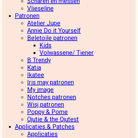
Scharen en messen
Vlieseline
Patronen
Atelier Jupe
Annie Do it Yourself
Beletoile patronen
Kids
Volwassene/ Tiener
B Trendy
Katia
Ikatee
Iris may patronen
My image
Notches patronen
Wisj patronen
Poppy & Pome
Qjutie & the Qjutest
Applicaties & Patches
Applicaties