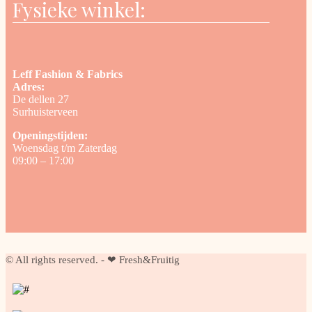
Fysieke winkel:
Leff Fashion & Fabrics
Adres:
De dellen 27
Surhuisterveen
Openingstijden:
Woensdag t/m Zaterdag
09:00 – 17:00
© All rights reserved. - ❤ Fresh&Fruitig