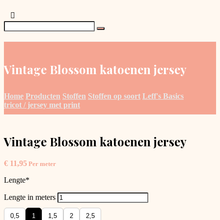
Vintage Blossom katoenen jersey
Home
Producten
Stoffen
Stoffen op soort
Leff's Basics
tricot / jersey met print
Vintage Blossom katoenen jersey
€
11,95
Per meter
Lengte
*
Lengte in meters
0,5
1
1,5
2
2,5