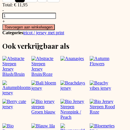
Total:
€
11,95
-
Vintage
Blossom
+
katoenen
Toevoegen aan winkelwagen
jersey
Categories
tricot / jersey met print
aantal
Ook verkrijgbaar als