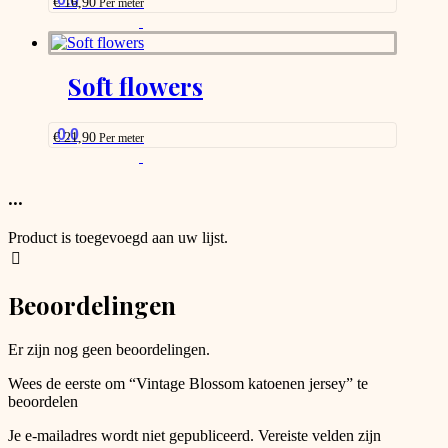
€
16,90
Per meter
chosen
This
on
product
the
has
product
options
Soft flowers
page
that
may
be
0.0
€
21,90
Per meter
chosen
This
on
product
the
has
...
product
options
page
that
Product is toegevoegd aan uw lijst.
may
be
chosen
Beoordelingen
on
the
product
Er zijn nog geen beoordelingen.
page
Wees de eerste om “Vintage Blossom katoenen jersey” te
beoordelen
Je e-mailadres wordt niet gepubliceerd.
Vereiste velden zijn