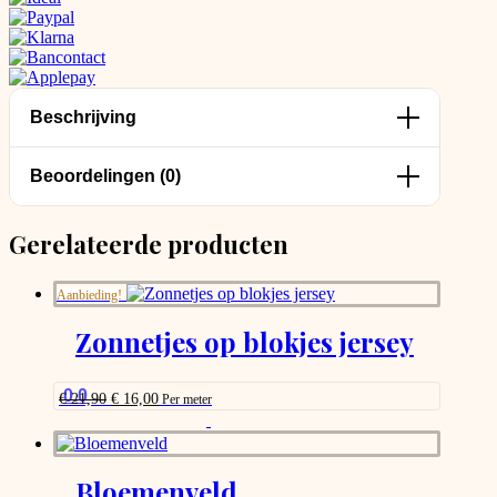
Beschrijving
Beoordelingen (0)
Gerelateerde producten
Aanbieding!
Zonnetjes op blokjes jersey
0.0
Oorspronkelijke
Huidige
€
21,90
€
16,00
Per meter
prijs
prijs
This
was:
is:
product
€ 21,90.
€ 16,00.
has
options
Bloemenveld