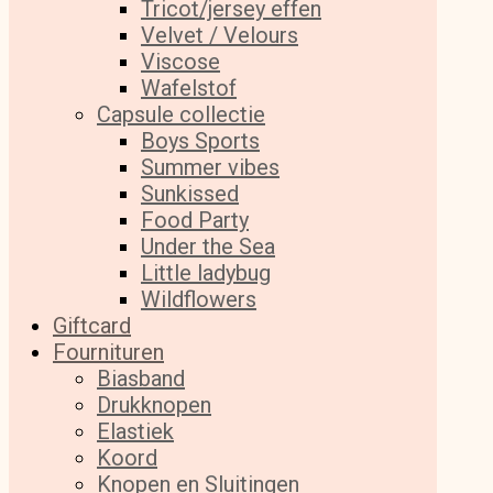
Tricot/jersey effen
Velvet / Velours
Viscose
Wafelstof
Capsule collectie
Boys Sports
Summer vibes
Sunkissed
Food Party
Under the Sea
Little ladybug
Wildflowers
Giftcard
Fournituren
Biasband
Drukknopen
Elastiek
Koord
Knopen en Sluitingen