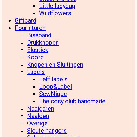
Little ladybug
Wildflowers
Giftcard
Fournituren
Biasband
Drukknopen
Elastiek
Koord
Knopen en Sluitingen
Labels
Leff labels
Loop&Label
SewNique
The cosy club handmade
Naaigaren
Naalden
Overige
Sleutelhangers