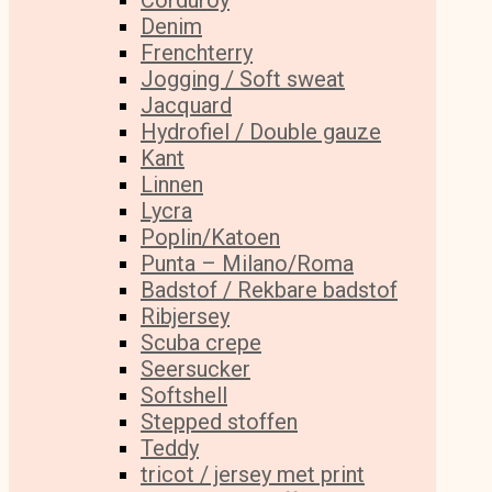
Corduroy
Denim
Frenchterry
Jogging / Soft sweat
Jacquard
Hydrofiel / Double gauze
Kant
Linnen
Lycra
Poplin/Katoen
Punta – Milano/Roma
Badstof / Rekbare badstof
Ribjersey
Scuba crepe
Seersucker
Softshell
Stepped stoffen
Teddy
tricot / jersey met print