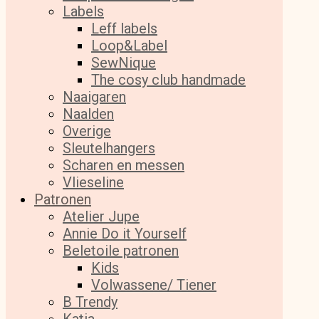
Labels
Leff labels
Loop&Label
SewNique
The cosy club handmade
Naaigaren
Naalden
Overige
Sleutelhangers
Scharen en messen
Vlieseline
Patronen
Atelier Jupe
Annie Do it Yourself
Beletoile patronen
Kids
Volwassene/ Tiener
B Trendy