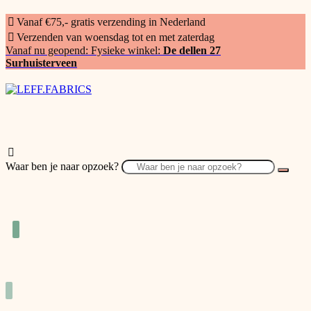
Vanaf €75,- gratis verzending in Nederland
Verzenden van woensdag tot en met zaterdag
Vanaf nu geopend: Fysieke winkel:
De dellen 27
Surhuisterveen
Waar ben je naar opzoek?