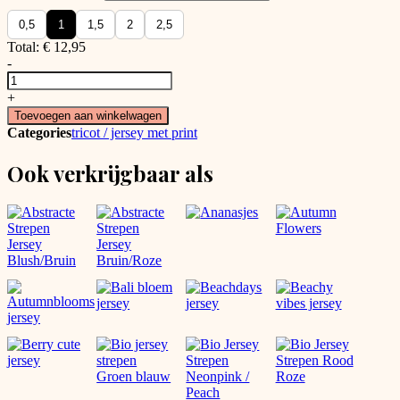
0,5
1
1,5
2
2,5
Total:
€
12,95
-
Katoenen
jersey
+
bootjes
Toevoegen aan winkelwagen
aantal
Categories
tricot / jersey met print
Ook verkrijgbaar als