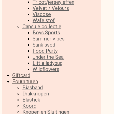
Tricot/jersey effen
Velvet / Velours
Viscose
Wafelstof
Capsule collectie
Boys Sports
Summer vibes
Sunkissed
Food Party
Under the Sea
Little ladybug
Wildflowers
Giftcard
Fournituren
Biasband
Drukknopen
Elastiek
Koord
Knopen en Sluitingen