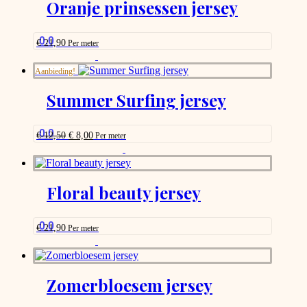
Oranje prinsessen jersey
that
may
be
0.0
€
21,90
Per meter
chosen
This
on
product
Aanbieding!
the
has
product
options
Summer Surfing jersey
page
that
may
be
0.0
Oorspronkelijke
Huidige
€
12,50
€
8,00
Per meter
chosen
prijs
prijs
This
on
was:
is:
product
the
€ 12,50.
€ 8,00.
has
product
options
Floral beauty jersey
page
that
may
be
0.0
€
21,90
Per meter
chosen
This
on
product
the
has
product
options
Zomerbloesem jersey
page
that
may