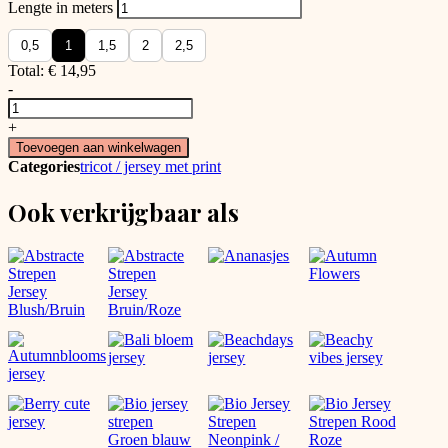
Lengte in meters
0,5
1
1,5
2
2,5
Total:
€
14,95
-
Katoenen
Jersey
+
Little
Toevoegen aan winkelwagen
Racers
Categories
tricot / jersey met print
aantal
Ook verkrijgbaar als