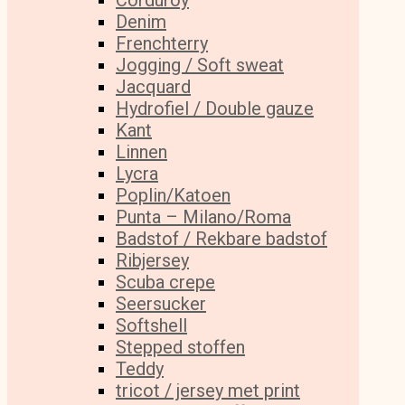
Corduroy
Denim
Frenchterry
Jogging / Soft sweat
Jacquard
Hydrofiel / Double gauze
Kant
Linnen
Lycra
Poplin/Katoen
Punta – Milano/Roma
Badstof / Rekbare badstof
Ribjersey
Scuba crepe
Seersucker
Softshell
Stepped stoffen
Teddy
tricot / jersey met print