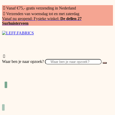
Vanaf €75,- gratis verzending in Nederland
Verzenden van woensdag tot en met zaterdag
Vanaf nu geopend: Fysieke winkel:
De dellen 27
Surhuisterveen
Waar ben je naar opzoek?