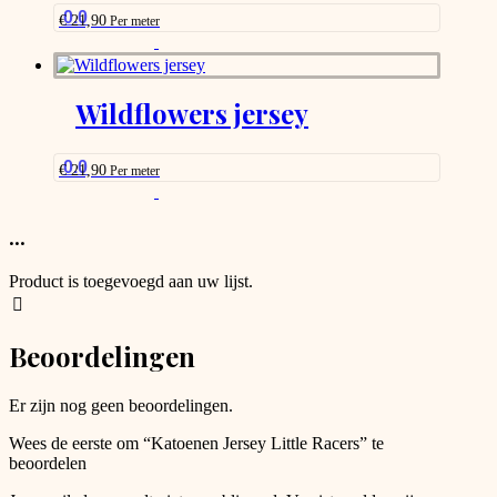
be
0.0
€
21,90
Per meter
chosen
This
on
product
the
has
product
options
Wildflowers jersey
page
that
may
be
0.0
€
21,90
Per meter
chosen
This
on
product
the
has
...
product
options
page
that
Product is toegevoegd aan uw lijst.
may
be
chosen
Beoordelingen
on
the
product
Er zijn nog geen beoordelingen.
page
Wees de eerste om “Katoenen Jersey Little Racers” te
beoordelen