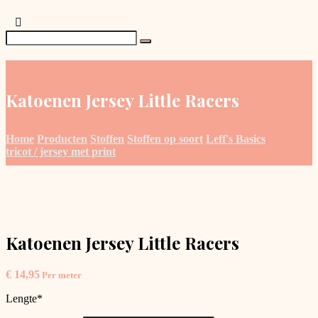
Katoenen Jersey Little Racers
Home
Producten
Stoffen
Stoffen op soort
Leff's Basics
tricot / jersey met print
Katoenen Jersey Little Racers
€
14,95
Per meter
Lengte
*