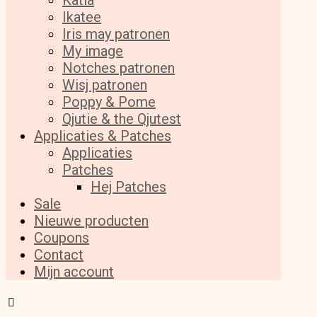
Katia
Ikatee
Iris may patronen
My image
Notches patronen
Wisj patronen
Poppy & Pome
Qjutie & the Qjutest
Applicaties & Patches
Applicaties
Patches
Hej Patches
Sale
Nieuwe producten
Coupons
Contact
Mijn account