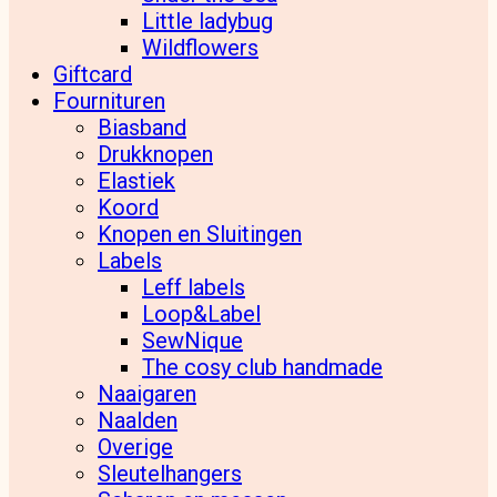
Little ladybug
Wildflowers
Giftcard
Fournituren
Biasband
Drukknopen
Elastiek
Koord
Knopen en Sluitingen
Labels
Leff labels
Loop&Label
SewNique
The cosy club handmade
Naaigaren
Naalden
Overige
Sleutelhangers