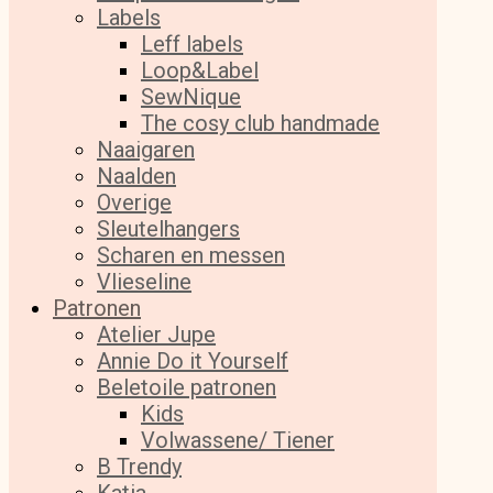
Labels
Leff labels
Loop&Label
SewNique
The cosy club handmade
Naaigaren
Naalden
Overige
Sleutelhangers
Scharen en messen
Vlieseline
Patronen
Atelier Jupe
Annie Do it Yourself
Beletoile patronen
Kids
Volwassene/ Tiener
B Trendy