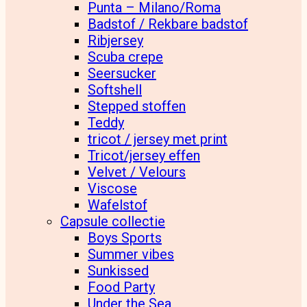
Punta – Milano/Roma
Badstof / Rekbare badstof
Ribjersey
Scuba crepe
Seersucker
Softshell
Stepped stoffen
Teddy
tricot / jersey met print
Tricot/jersey effen
Velvet / Velours
Viscose
Wafelstof
Capsule collectie
Boys Sports
Summer vibes
Sunkissed
Food Party
Under the Sea