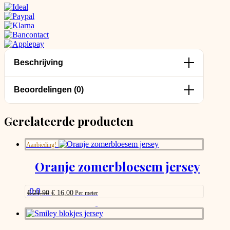
Beschrijving
Beoordelingen (0)
Gerelateerde producten
Aanbieding!
Oranje zomerbloesem jersey
0.0
Oorspronkelijke
Huidige
€
21,90
€
16,00
Per meter
prijs
prijs
This
was:
is:
product
€ 21,90.
€ 16,00.
has
options