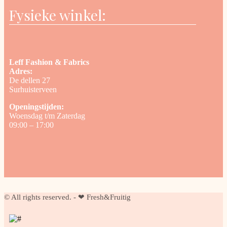
Fysieke winkel:
Leff Fashion & Fabrics
Adres:
De dellen 27
Surhuisterveen
Openingstijden:
Woensdag t/m Zaterdag
09:00 – 17:00
© All rights reserved. - ❤ Fresh&Fruitig