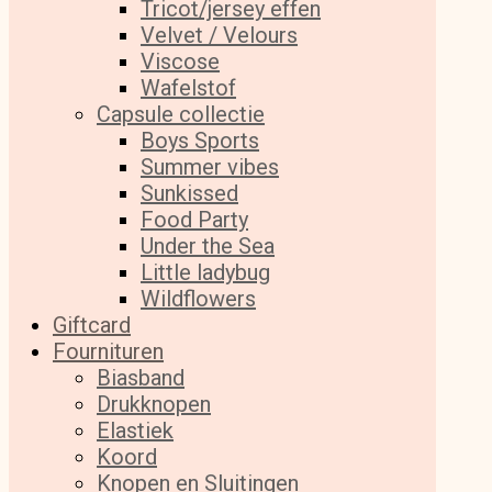
Tricot/jersey effen
Velvet / Velours
Viscose
Wafelstof
Capsule collectie
Boys Sports
Summer vibes
Sunkissed
Food Party
Under the Sea
Little ladybug
Wildflowers
Giftcard
Fournituren
Biasband
Drukknopen
Elastiek
Koord
Knopen en Sluitingen