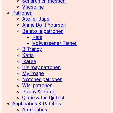
Scharen en messen
Vlieseline
Patronen
Atelier Jupe
Annie Do it Yourself
Beletoile patronen
Kids
Volwassene/ Tiener
B Trendy
Katia
Ikatee
Iris may patronen
My image
Notches patronen
Wisj patronen
Poppy & Pome
Qjutie & the Qjutest
Applicaties & Patches
Applicaties