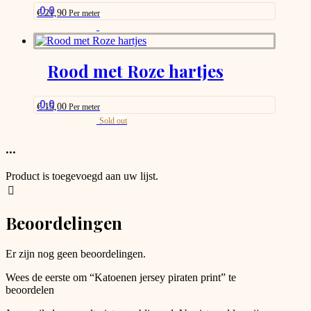
be
0.0
€
21,90
Per meter
chosen
This
on
product
the
has
product
options
Rood met Roze hartjes
page
that
may
be
0.0
€
15,00
Per meter
chosen
This
Sold out
on
product
the
has
...
product
options
page
that
Product is toegevoegd aan uw lijst.
may
be
chosen
Beoordelingen
on
the
product
Er zijn nog geen beoordelingen.
page
Wees de eerste om “Katoenen jersey piraten print” te
beoordelen