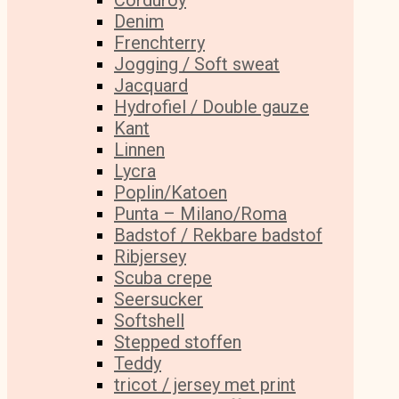
Corduroy
Denim
Frenchterry
Jogging / Soft sweat
Jacquard
Hydrofiel / Double gauze
Kant
Linnen
Lycra
Poplin/Katoen
Punta – Milano/Roma
Badstof / Rekbare badstof
Ribjersey
Scuba crepe
Seersucker
Softshell
Stepped stoffen
Teddy
tricot / jersey met print