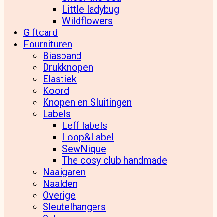
Little ladybug
Wildflowers
Giftcard
Fournituren
Biasband
Drukknopen
Elastiek
Koord
Knopen en Sluitingen
Labels
Leff labels
Loop&Label
SewNique
The cosy club handmade
Naaigaren
Naalden
Overige
Sleutelhangers