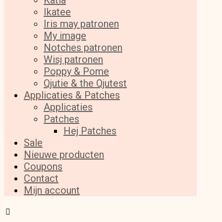
Katia
Ikatee
Iris may patronen
My image
Notches patronen
Wisj patronen
Poppy & Pome
Qjutie & the Qjutest
Applicaties & Patches
Applicaties
Patches
Hej Patches
Sale
Nieuwe producten
Coupons
Contact
Mijn account