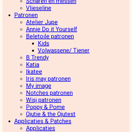
Scharen en messen
Vlieseline
Patronen
Atelier Jupe
Annie Do it Yourself
Beletoile patronen
Kids
Volwassene/ Tiener
B Trendy
Katia
Ikatee
Iris may patronen
My image
Notches patronen
Wisj patronen
Poppy & Pome
Qjutie & the Qjutest
Applicaties & Patches
Applicaties