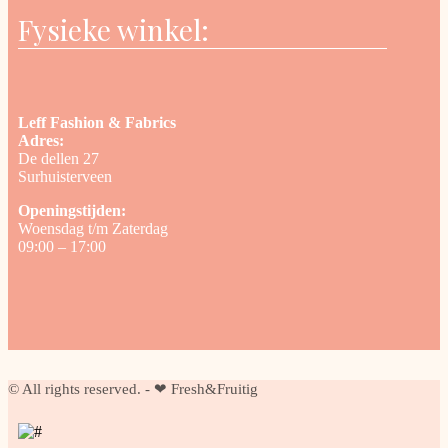
Fysieke winkel:
Leff Fashion & Fabrics
Adres:
De dellen 27
Surhuisterveen
Openingstijden:
Woensdag t/m Zaterdag
09:00 – 17:00
© All rights reserved. - ❤ Fresh&Fruitig