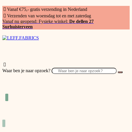
Vanaf €75,- gratis verzending in Nederland
Verzenden van woensdag tot en met zaterdag
Vanaf nu geopend: Fysieke winkel:
De dellen 27
Surhuisterveen
Waar ben je naar opzoek?