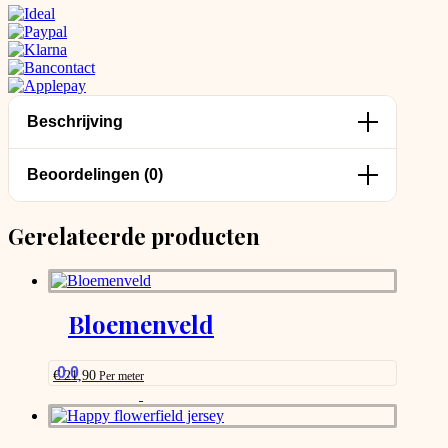
Beschrijving
Beoordelingen (0)
Gerelateerde producten
Bloemenveld
0.0
€
21,90
Per meter
This
product
has
options