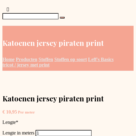
Katoenen jersey piraten print
Home
Producten
Stoffen
Stoffen op soort
Leff's Basics
tricot / jersey met print
Katoenen jersey piraten print
€
10,95
Per meter
Lengte
*
Lengte in meters