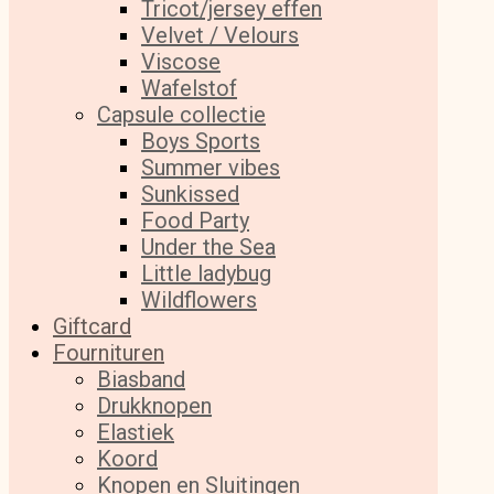
Tricot/jersey effen
Velvet / Velours
Viscose
Wafelstof
Capsule collectie
Boys Sports
Summer vibes
Sunkissed
Food Party
Under the Sea
Little ladybug
Wildflowers
Giftcard
Fournituren
Biasband
Drukknopen
Elastiek
Koord
Knopen en Sluitingen