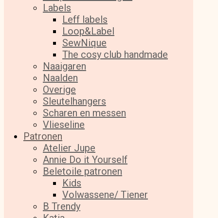
Labels
Leff labels
Loop&Label
SewNique
The cosy club handmade
Naaigaren
Naalden
Overige
Sleutelhangers
Scharen en messen
Vlieseline
Patronen
Atelier Jupe
Annie Do it Yourself
Beletoile patronen
Kids
Volwassene/ Tiener
B Trendy