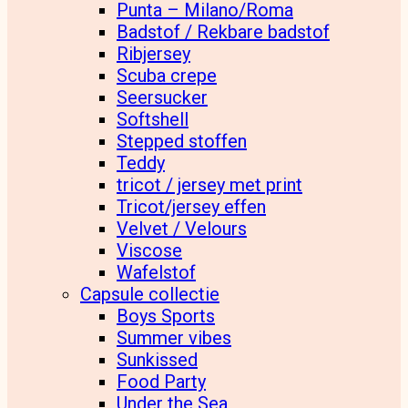
Punta – Milano/Roma
Badstof / Rekbare badstof
Ribjersey
Scuba crepe
Seersucker
Softshell
Stepped stoffen
Teddy
tricot / jersey met print
Tricot/jersey effen
Velvet / Velours
Viscose
Wafelstof
Capsule collectie
Boys Sports
Summer vibes
Sunkissed
Food Party
Under the Sea