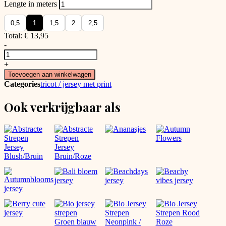
Lengte in meters
0,5
1
1,5
2
2,5
Total:
€
13,95
-
Little
hearts
+
roze
Toevoegen aan winkelwagen
jersey
Categories
tricot / jersey met print
aantal
Ook verkrijgbaar als