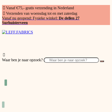
Vanaf €75,- gratis verzending in Nederland
Verzenden van woensdag tot en met zaterdag
Vanaf nu geopend: Fysieke winkel:
De dellen 27
Surhuisterveen
Waar ben je naar opzoek?