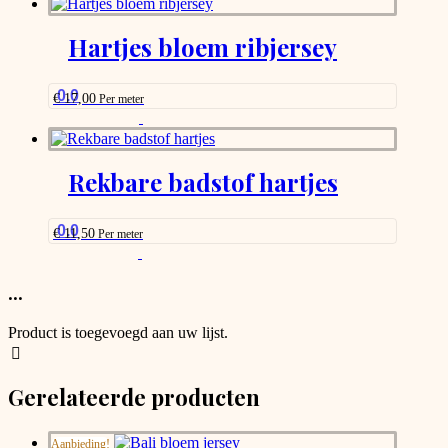
has
options
Hartjes bloem ribjersey
that
may
be
0.0
€
17,00
Per meter
chosen
This
on
product
the
has
product
options
Rekbare badstof hartjes
page
that
may
be
0.0
€
11,50
Per meter
chosen
This
on
product
the
has
...
product
options
page
that
Product is toegevoegd aan uw lijst.
may
be
chosen
Gerelateerde producten
on
the
product
Aanbieding!