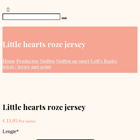
Little hearts roze jersey
Home
Producten
Stoffen
Stoffen op soort
Leff's Basics
tricot / jersey met print
Little hearts roze jersey
€
13,95
Per meter
Lengte
*