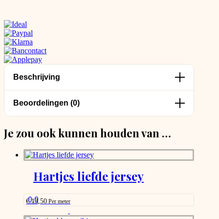
Beschrijving
Beoordelingen (0)
Je zou ook kunnen houden van …
Hartjes liefde jersey
0.0
€
13,50
Per meter
This
product