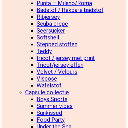
Punta – Milano/Roma
Badstof / Rekbare badstof
Ribjersey
Scuba crepe
Seersucker
Softshell
Stepped stoffen
Teddy
tricot / jersey met print
Tricot/jersey effen
Velvet / Velours
Viscose
Wafelstof
Capsule collectie
Boys Sports
Summer vibes
Sunkissed
Food Party
Under the Sea