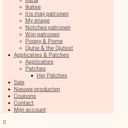
Katia
Ikatee
Iris may patronen
My image
Notches patronen
Wisj patronen
Poppy & Pome
Qjutie & the Qjutest
Applicaties & Patches
Applicaties
Patches
Hej Patches
Sale
Nieuwe producten
Coupons
Contact
Mijn account