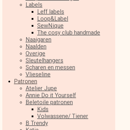
Labels
Leff labels
Loop&Label
SewNique
The cosy club handmade
Naaigaren
Naalden
Overige
Sleutelhangers
Scharen en messen
Vlieseline
Patronen
Atelier Jupe
Annie Do it Yourself
Beletoile patronen
Kids
Volwassene/ Tiener
B Trendy