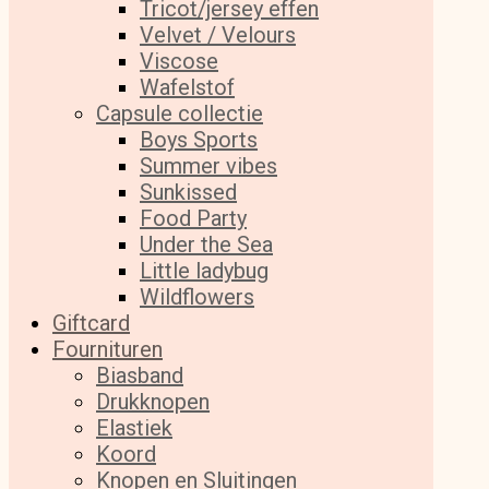
Tricot/jersey effen
Velvet / Velours
Viscose
Wafelstof
Capsule collectie
Boys Sports
Summer vibes
Sunkissed
Food Party
Under the Sea
Little ladybug
Wildflowers
Giftcard
Fournituren
Biasband
Drukknopen
Elastiek
Koord
Knopen en Sluitingen