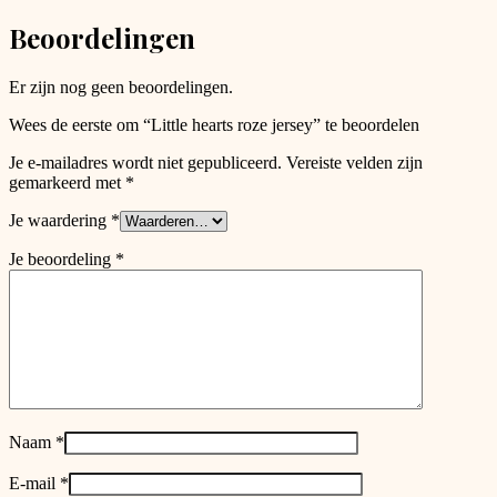
chosen
Beoordelingen
on
the
product
Er zijn nog geen beoordelingen.
page
Wees de eerste om “Little hearts roze jersey” te beoordelen
Je e-mailadres wordt niet gepubliceerd.
Vereiste velden zijn
gemarkeerd met
*
Je waardering
*
Je beoordeling
*
Naam
*
E-mail
*