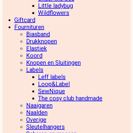
Little ladybug
Wildflowers
Giftcard
Fournituren
Biasband
Drukknopen
Elastiek
Koord
Knopen en Sluitingen
Labels
Leff labels
Loop&Label
SewNique
The cosy club handmade
Naaigaren
Naalden
Overige
Sleutelhangers