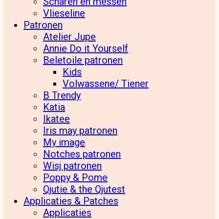
Scharen en messen
Vlieseline
Patronen
Atelier Jupe
Annie Do it Yourself
Beletoile patronen
Kids
Volwassene/ Tiener
B Trendy
Katia
Ikatee
Iris may patronen
My image
Notches patronen
Wisj patronen
Poppy & Pome
Qjutie & the Qjutest
Applicaties & Patches
Applicaties