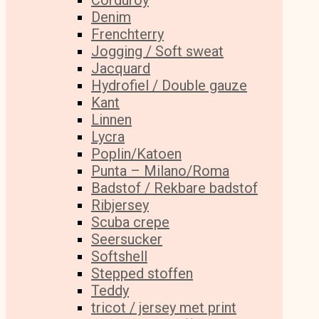
Corduroy
Denim
Frenchterry
Jogging / Soft sweat
Jacquard
Hydrofiel / Double gauze
Kant
Linnen
Lycra
Poplin/Katoen
Punta – Milano/Roma
Badstof / Rekbare badstof
Ribjersey
Scuba crepe
Seersucker
Softshell
Stepped stoffen
Teddy
tricot / jersey met print