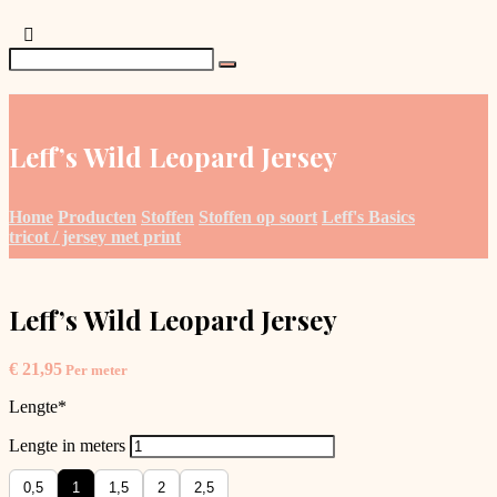
Leff’s Wild Leopard Jersey
Home
Producten
Stoffen
Stoffen op soort
Leff's Basics
tricot / jersey met print
Leff’s Wild Leopard Jersey
€
21,95
Per meter
Lengte
*
Lengte in meters
0,5
1
1,5
2
2,5