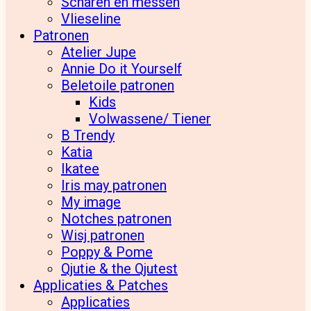
Scharen en messen
Vlieseline
Patronen
Atelier Jupe
Annie Do it Yourself
Beletoile patronen
Kids
Volwassene/ Tiener
B Trendy
Katia
Ikatee
Iris may patronen
My image
Notches patronen
Wisj patronen
Poppy & Pome
Qjutie & the Qjutest
Applicaties & Patches
Applicaties