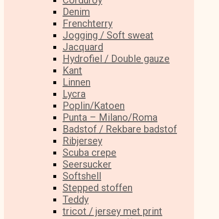
Corduroy
Denim
Frenchterry
Jogging / Soft sweat
Jacquard
Hydrofiel / Double gauze
Kant
Linnen
Lycra
Poplin/Katoen
Punta – Milano/Roma
Badstof / Rekbare badstof
Ribjersey
Scuba crepe
Seersucker
Softshell
Stepped stoffen
Teddy
tricot / jersey met print