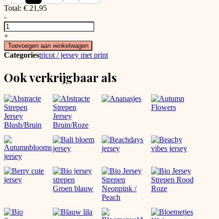
Total:
€
21,95
-
Leff's
Wild
+
Leopard
Toevoegen aan winkelwagen
Jersey
Categories
tricot / jersey met print
aantal
Ook verkrijgbaar als