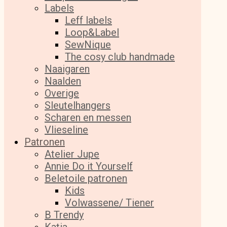
Labels
Leff labels
Loop&Label
SewNique
The cosy club handmade
Naaigaren
Naalden
Overige
Sleutelhangers
Scharen en messen
Vlieseline
Patronen
Atelier Jupe
Annie Do it Yourself
Beletoile patronen
Kids
Volwassene/ Tiener
B Trendy