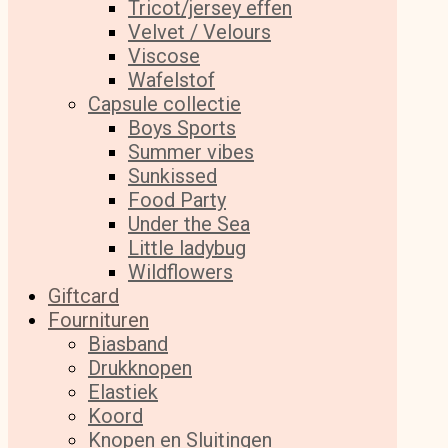
Tricot/jersey effen
Velvet / Velours
Viscose
Wafelstof
Capsule collectie
Boys Sports
Summer vibes
Sunkissed
Food Party
Under the Sea
Little ladybug
Wildflowers
Giftcard
Fournituren
Biasband
Drukknopen
Elastiek
Koord
Knopen en Sluitingen