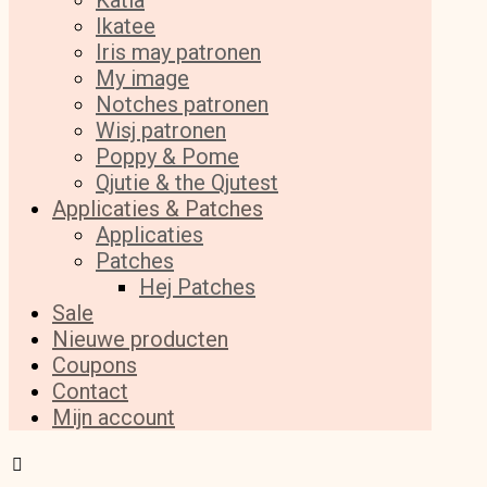
Katia
Ikatee
Iris may patronen
My image
Notches patronen
Wisj patronen
Poppy & Pome
Qjutie & the Qjutest
Applicaties & Patches
Applicaties
Patches
Hej Patches
Sale
Nieuwe producten
Coupons
Contact
Mijn account