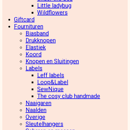
Little ladybug
Wildflowers
Giftcard
Fournituren
Biasband
Drukknopen
Elastiek
Koord
Knopen en Sluitingen
Labels
Leff labels
Loop&Label
SewNique
The cosy club handmade
Naaigaren
Naalden
Overige
Sleutelhangers