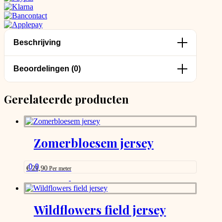
Beschrijving
Beoordelingen (0)
Gerelateerde producten
Zomerbloesem jersey
0.0
€
21,90
Per meter
This
product
has
options
Wildflowers field jersey
that
may