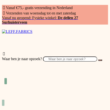
Vanaf €75,- gratis verzending in Nederland
Verzenden van woensdag tot en met zaterdag
Vanaf nu geopend: Fysieke winkel:
De dellen 27
Surhuisterveen
Waar ben je naar opzoek?