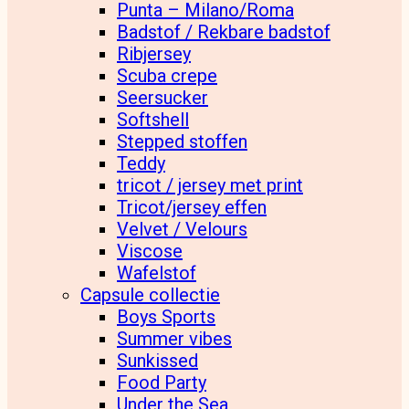
Punta – Milano/Roma
Badstof / Rekbare badstof
Ribjersey
Scuba crepe
Seersucker
Softshell
Stepped stoffen
Teddy
tricot / jersey met print
Tricot/jersey effen
Velvet / Velours
Viscose
Wafelstof
Capsule collectie
Boys Sports
Summer vibes
Sunkissed
Food Party
Under the Sea