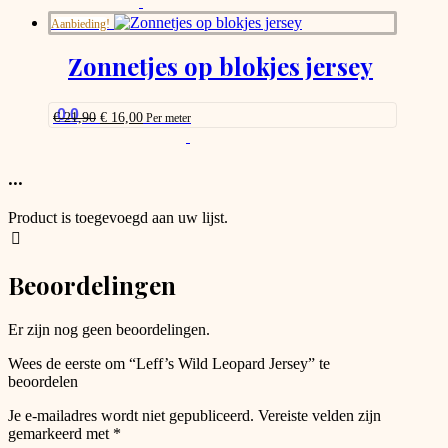
This
on
product
Aanbieding!
the
has
product
options
Zonnetjes op blokjes jersey
page
that
may
be
0.0
Oorspronkelijke
Huidige
€
21,90
€
16,00
Per meter
chosen
prijs
prijs
This
on
was:
is:
product
the
€ 21,90.
€ 16,00.
has
...
product
options
page
that
Product is toegevoegd aan uw lijst.
may
be
chosen
Beoordelingen
on
the
product
Er zijn nog geen beoordelingen.
page
Wees de eerste om “Leff’s Wild Leopard Jersey” te
beoordelen
Je e-mailadres wordt niet gepubliceerd.
Vereiste velden zijn
gemarkeerd met
*