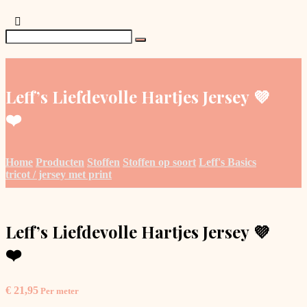
Leff’s Liefdevolle Hartjes Jersey 💜
❤️
Home
Producten
Stoffen
Stoffen op soort
Leff's Basics
tricot / jersey met print
Leff’s Liefdevolle Hartjes Jersey 💜
❤️
€
21,95
Per meter