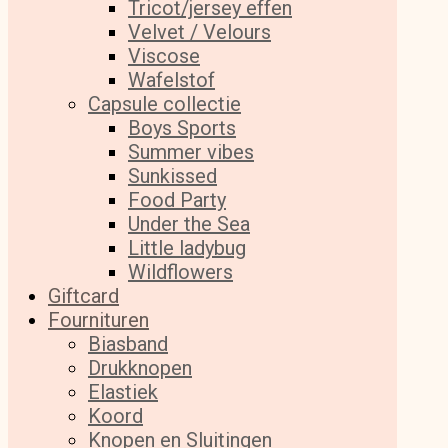
Tricot/jersey effen
Velvet / Velours
Viscose
Wafelstof
Capsule collectie
Boys Sports
Summer vibes
Sunkissed
Food Party
Under the Sea
Little ladybug
Wildflowers
Giftcard
Fournituren
Biasband
Drukknopen
Elastiek
Koord
Knopen en Sluitingen