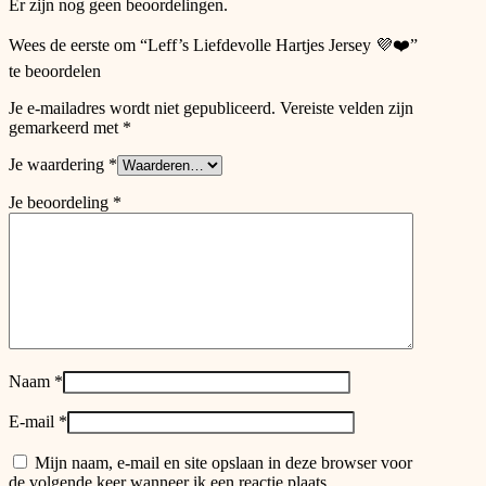
Er zijn nog geen beoordelingen.
page
Wees de eerste om “Leff’s Liefdevolle Hartjes Jersey 💜❤️”
te beoordelen
Je e-mailadres wordt niet gepubliceerd.
Vereiste velden zijn
gemarkeerd met
*
Je waardering
*
Je beoordeling
*
Naam
*
E-mail
*
Mijn naam, e-mail en site opslaan in deze browser voor
de volgende keer wanneer ik een reactie plaats.