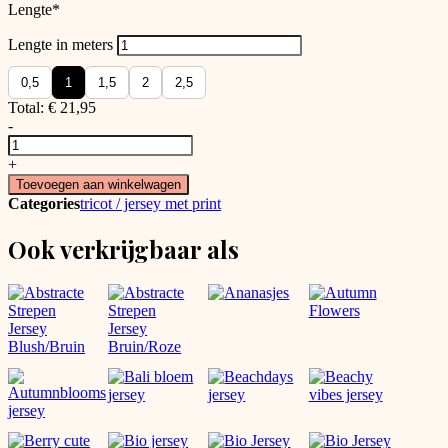
Lengte
*
Lengte in meters
0,5
1
1,5
2
2,5
Total:
€
21,95
-
Leff's
Liefdevolle
+
Hartjes
Toevoegen aan winkelwagen
Jersey
Categories
tricot / jersey met print
💜
❤️
Ook verkrijgbaar als
aantal