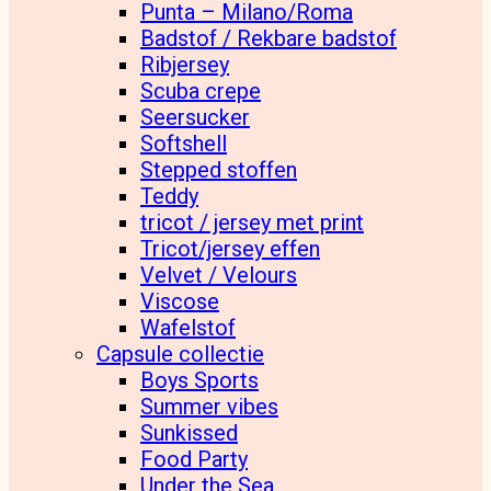
Punta – Milano/Roma
Badstof / Rekbare badstof
Ribjersey
Scuba crepe
Seersucker
Softshell
Stepped stoffen
Teddy
tricot / jersey met print
Tricot/jersey effen
Velvet / Velours
Viscose
Wafelstof
Capsule collectie
Boys Sports
Summer vibes
Sunkissed
Food Party
Under the Sea