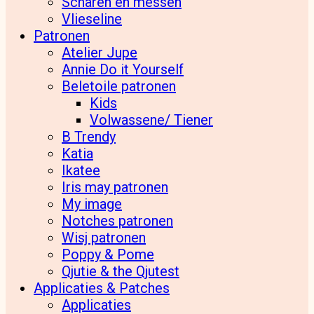
Scharen en messen
Vlieseline
Patronen
Atelier Jupe
Annie Do it Yourself
Beletoile patronen
Kids
Volwassene/ Tiener
B Trendy
Katia
Ikatee
Iris may patronen
My image
Notches patronen
Wisj patronen
Poppy & Pome
Qjutie & the Qjutest
Applicaties & Patches
Applicaties