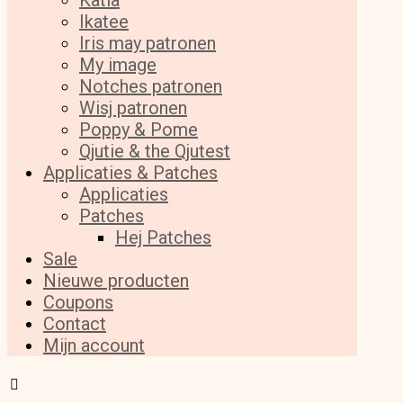
Katia
Ikatee
Iris may patronen
My image
Notches patronen
Wisj patronen
Poppy & Pome
Qjutie & the Qjutest
Applicaties & Patches
Applicaties
Patches
Hej Patches
Sale
Nieuwe producten
Coupons
Contact
Mijn account