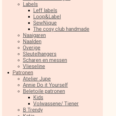
Labels
Leff labels
Loop&Label
SewNique
The cosy club handmade
Naaigaren
Naalden
Overige
Sleutelhangers
Scharen en messen
Vlieseline
Patronen
Atelier Jupe
Annie Do it Yourself
Beletoile patronen
Kids
Volwassene/ Tiener
B Trendy