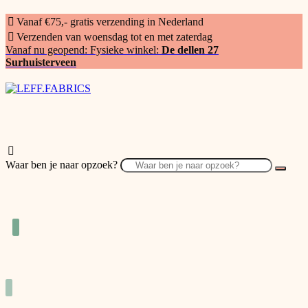
Vanaf €75,- gratis verzending in Nederland
Verzenden van woensdag tot en met zaterdag
Vanaf nu geopend: Fysieke winkel:
De dellen 27
Surhuisterveen
Waar ben je naar opzoek?