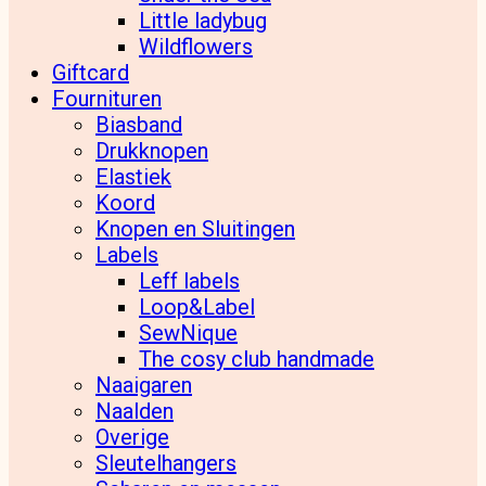
Little ladybug
Wildflowers
Giftcard
Fournituren
Biasband
Drukknopen
Elastiek
Koord
Knopen en Sluitingen
Labels
Leff labels
Loop&Label
SewNique
The cosy club handmade
Naaigaren
Naalden
Overige
Sleutelhangers