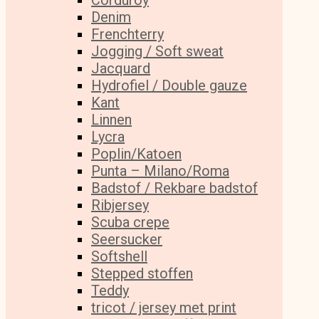
Corduroy
Denim
Frenchterry
Jogging / Soft sweat
Jacquard
Hydrofiel / Double gauze
Kant
Linnen
Lycra
Poplin/Katoen
Punta – Milano/Roma
Badstof / Rekbare badstof
Ribjersey
Scuba crepe
Seersucker
Softshell
Stepped stoffen
Teddy
tricot / jersey met print