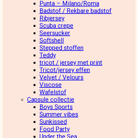
Punta – Milano/Roma
Badstof / Rekbare badstof
Ribjersey
Scuba crepe
Seersucker
Softshell
Stepped stoffen
Teddy
tricot / jersey met print
Tricot/jersey effen
Velvet / Velours
Viscose
Wafelstof
Capsule collectie
Boys Sports
Summer vibes
Sunkissed
Food Party
Under the Sea