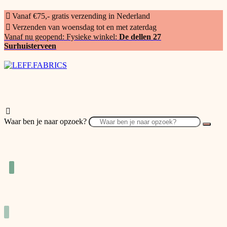
Vanaf €75,- gratis verzending in Nederland
Verzenden van woensdag tot en met zaterdag
Vanaf nu geopend: Fysieke winkel:
De dellen 27
Surhuisterveen
Waar ben je naar opzoek?