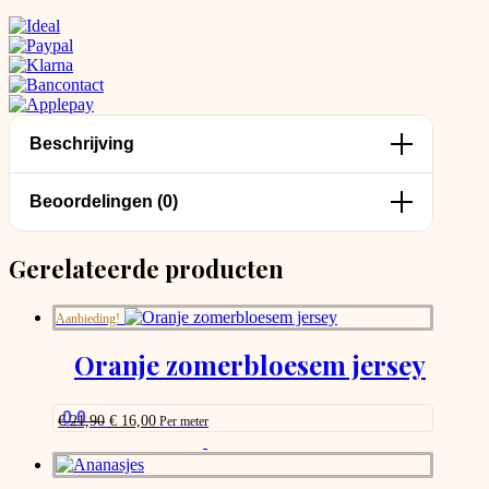
Beschrijving
Beoordelingen (0)
Gerelateerde producten
Aanbieding!
Oranje zomerbloesem jersey
0.0
Oorspronkelijke
Huidige
€
21,90
€
16,00
Per meter
prijs
prijs
This
was:
is:
product
€ 21,90.
€ 16,00.
has