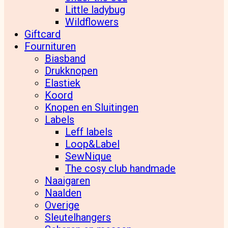
Little ladybug
Wildflowers
Giftcard
Fournituren
Biasband
Drukknopen
Elastiek
Koord
Knopen en Sluitingen
Labels
Leff labels
Loop&Label
SewNique
The cosy club handmade
Naaigaren
Naalden
Overige
Sleutelhangers