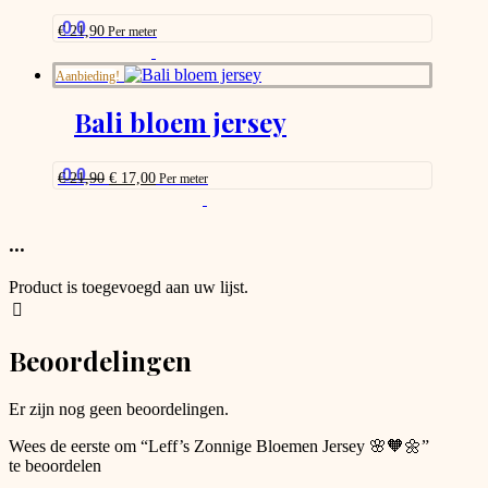
may
be
0.0
€
21,90
Per meter
chosen
This
on
product
Aanbieding!
the
has
product
options
Bali bloem jersey
page
that
may
be
0.0
Oorspronkelijke
Huidige
€
21,90
€
17,00
Per meter
chosen
prijs
prijs
This
on
was:
is:
product
the
€ 21,90.
€ 17,00.
has
...
product
options
page
that
Product is toegevoegd aan uw lijst.
may
be
chosen
Beoordelingen
on
the
product
Er zijn nog geen beoordelingen.
page
Wees de eerste om “Leff’s Zonnige Bloemen Jersey 🌸🧡🌼”
te beoordelen