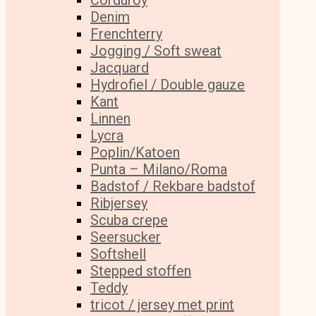
Corduroy
Denim
Frenchterry
Jogging / Soft sweat
Jacquard
Hydrofiel / Double gauze
Kant
Linnen
Lycra
Poplin/Katoen
Punta – Milano/Roma
Badstof / Rekbare badstof
Ribjersey
Scuba crepe
Seersucker
Softshell
Stepped stoffen
Teddy
tricot / jersey met print