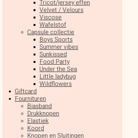
Tricot/jersey effen
Velvet / Velours
Viscose
Wafelstof
Capsule collectie
Boys Sports
Summer vibes
Sunkissed
Food Party
Under the Sea
Little ladybug
Wildflowers
Giftcard
Fournituren
Biasband
Drukknopen
Elastiek
Koord
Knopen en Sluitingen