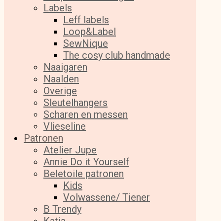
Labels
Leff labels
Loop&Label
SewNique
The cosy club handmade
Naaigaren
Naalden
Overige
Sleutelhangers
Scharen en messen
Vlieseline
Patronen
Atelier Jupe
Annie Do it Yourself
Beletoile patronen
Kids
Volwassene/ Tiener
B Trendy