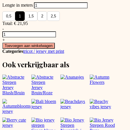
Lengte in meters
0,5
1
1,5
2
2,5
Total:
€
21,95
-
Leff's
Zonnige
+
Bloemen
Toevoegen aan winkelwagen
Jersey
Categories
tricot / jersey met print
🌸
🧡
Ook verkrijgbaar als
🌼
aantal