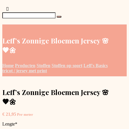
Leff’s Zonnige Bloemen Jersey 🌸
🧡🌼
Home
Producten
Stoffen
Stoffen op soort
Leff's Basics
tricot / jersey met print
Leff’s Zonnige Bloemen Jersey 🌸
🧡🌼
€
21,95
Per meter
Lengte
*