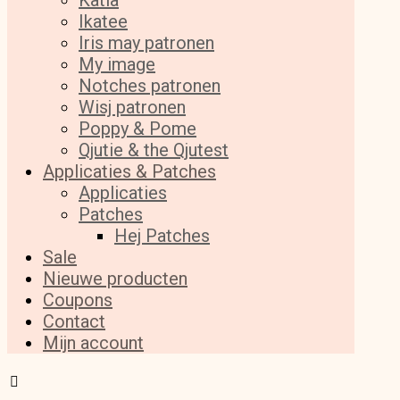
Katia
Ikatee
Iris may patronen
My image
Notches patronen
Wisj patronen
Poppy & Pome
Qjutie & the Qjutest
Applicaties & Patches
Applicaties
Patches
Hej Patches
Sale
Nieuwe producten
Coupons
Contact
Mijn account