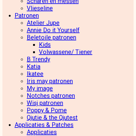
Scharen en messen
Vlieseline
Patronen
Atelier Jupe
Annie Do it Yourself
Beletoile patronen
Kids
Volwassene/ Tiener
B Trendy
Katia
Ikatee
Iris may patronen
My image
Notches patronen
Wisj patronen
Poppy & Pome
Qjutie & the Qjutest
Applicaties & Patches
Applicaties